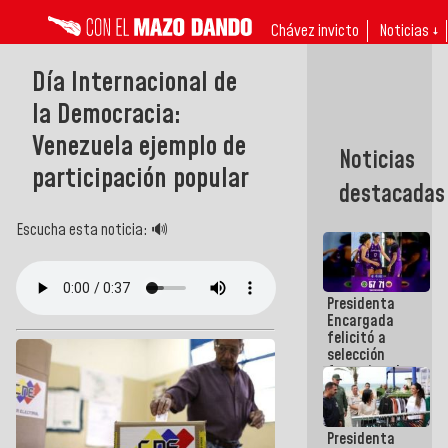
Chávez invicto
Noticias ↓
Día Internacional de
la Democracia:
Venezuela ejemplo de
Noticias
participación popular
destacadas
Escucha esta noticia: 🔊
Presidenta
Encargada
felicitó a
selección
femenina de
baloncesto
por su
clasificación
Presidenta
a la