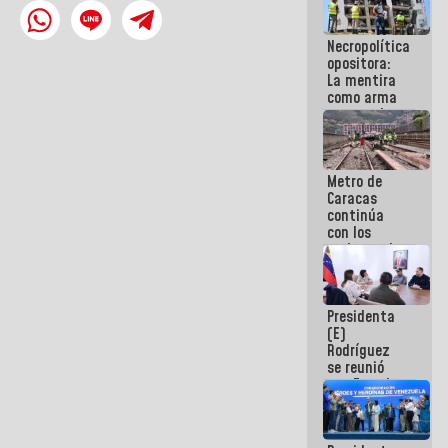
manejo de
escombros
Necropolítica
en La Guaira
opositora:
La mentira
como arma
contra el
Pueblo
Metro de
Caracas
continúa
con los
trabajos de
mantenimiento
e inspección
en la Línea 2
Presidenta
(E)
Rodríguez
se reunió
con Estado
Mayor
Eléctrico
para