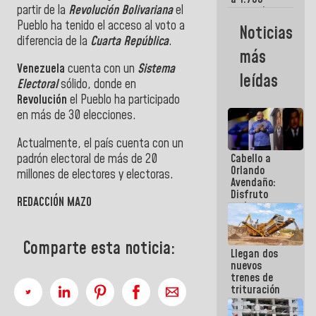
partir de la
Revolución Bolivariana
el
comerciantes
y
Pueblo ha tenido el acceso al voto a
Noticias
emprendedores
diferencia de la
Cuarta República
.
afectados
más
por
Venezuela
cuenta con un
Sistema
terremotos
leídas
Electoral
sólido, donde en
Revolución
el Pueblo ha participado
en más de 30 elecciones.
Actualmente, el país cuenta con un
padrón electoral de más de 20
Cabello a
Orlando
millones de electores y electoras.
Avendaño:
Disfruto
REDACCIÓN
MAZO
cada vez
que escribes
porque lo
que haces
Comparte esta noticia:
Llegan dos
es
nuevos
embarrarla
trenes de
trituración
para
optimizar