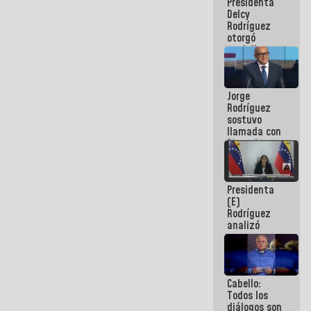
Presidenta
abordar
Delcy
planes de
Rodríguez
acción
otorgó
medalla
"Héroe de
Venezuela"
a servidores
Jorge
públicos
Rodríguez
sostuvo
llamada con
Dinorah
Figuera y
acuerdan
primer
Presidenta
encuentro
(E)
presencial
Rodríguez
para el
analizó
diálogo
junto a
gobernadores
planes de
recuperación
Cabello:
del Sistema
Todos los
Eléctrico
diálogos son
Nacional