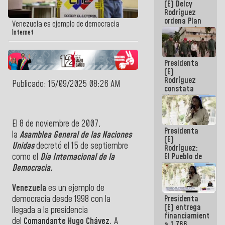
(E) Delcy
AmeriCup
Rodríguez
2027
ordena Plan
Venezuela es ejemplo de democracia
maestro de
Internet
desarrollo
logístico y
turístico
Presidenta
para La
(E)
Guaira
Rodríguez
Publicado: 15/09/2025 08:26 AM
constata
obras de
rehabilitación
de Escuela
Militar de
El 8 de noviembre de 2007,
Presidenta
Mamo en La
la
Asamblea General de las Naciones
(E)
Guaira
Unidas
decretó el 15 de septiembre
Rodríguez:
como el
Día Internacional de la
El Pueblo de
La Guaira
Democracia.
siempre
estará
Venezuela
es un ejemplo de
acompañada
democracia desde 1998 con la
Presidenta
por el
(E) entrega
Gobierno
llegada a la presidencia
financiamientos
Nacional
del
Comandante Hugo Chávez
. A
a 1.766