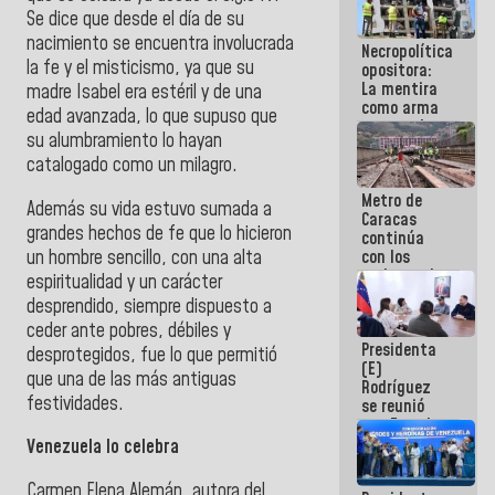
manejo de
Se dice que desde el día de su
escombros
nacimiento se encuentra involucrada
Necropolítica
en La Guaira
la fe y el misticismo, ya que su
opositora:
La mentira
madre Isabel era estéril y de una
como arma
edad avanzada, lo que supuso que
contra el
su alumbramiento lo hayan
Pueblo
catalogado como un milagro.
Metro de
Además su vida estuvo sumada a
Caracas
grandes hechos de fe que lo hicieron
continúa
un hombre sencillo, con una alta
con los
trabajos de
espiritualidad y un carácter
mantenimiento
desprendido, siempre dispuesto a
e inspección
ceder ante pobres, débiles y
en la Línea 2
Presidenta
desprotegidos, fue lo que permitió
(E)
que una de las más antiguas
Rodríguez
festividades.
se reunió
con Estado
Mayor
Venezuela lo celebra
Eléctrico
para
Carmen Elena Alemán, autora del