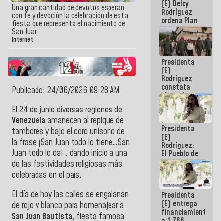
(E) Delcy
AmeriCup
Una gran cantidad de devotos esperan
Rodríguez
2027
con fe y devoción la celebración de esta
ordena Plan
fiesta que representa el nacimiento de
maestro de
San Juan
desarrollo
Internet
logístico y
turístico
Presidenta
para La
(E)
Guaira
Rodríguez
constata
Publicado: 24/06/2026 09:28 AM
obras de
rehabilitación
El 24 de junio diversas regiones de
de Escuela
Venezuela
amanecen al repique de
Militar de
Presidenta
Mamo en La
tambores y bajo el coro unísono de
(E)
Guaira
la frase ¡San Juan todo lo tiene…San
Rodríguez:
Juan todo lo da! , dando inicio a una
El Pueblo de
La Guaira
de las festividades religiosas más
siempre
celebradas en el país.
estará
acompañada
El día de hoy las calles se engalanan
Presidenta
por el
(E) entrega
Gobierno
de rojo y blanco para homenajear a
financiamientos
Nacional
San Juan Bautista
, fiesta famosa
a 1.766