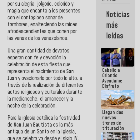
por su alegría, jolgorio, colorido y
comerciantes
y
magia que encanta a los presentes
Noticias
emprendedores
con el contagioso sonar de
afectados
más
tambores, enalteciendo las raíces
por
afrodescendientes que corren por
terremotos
leídas
las venas de los venezolanos.
Una gran cantidad de devotos
esperan con fe y devoción la
celebración de esta fiesta que
Cabello a
representa el nacimiento de
San
Orlando
Juan
y ovacionarlo por todo lo alto, a
Avendaño:
través de la realización de diferentes
Disfruto
cada vez
actos religiosos y culturales durante
que escribes
la medianoche, el amanecer y la
porque lo
noche de la celebración.
que haces
Llegan dos
es
nuevos
Para la iglesia católica la festividad
embarrarla
trenes de
de
San Juan Bautista
es la más
trituración
antigua de un Santo en la Iglesia,
para
que se celebra ya desde el siglo IV.
optimizar