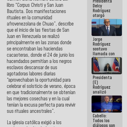
Presidenta
abordar
libro “Corpus Christi y San Juan
Delcy
planes de
Rodríguez
acción
Bautista. Dos manifestaciones
otorgó
rituales en la comunidad
medalla
afrovenezolana de Chuao”, describe
"Héroe de
que el inicio de las fiestas de San
Venezuela"
a servidores
Juan en Venezuela se realizó
Jorge
públicos
principalmente en las zonas donde
Rodríguez
se encontraban las haciendas
sostuvo
llamada con
cacaoteras, donde el 24 de junio los
Dinorah
hacendados permitían a los negros
Figuera y
esclavos descansar de sus
acuerdan
primer
agotadoras labores diarias
Presidenta
encuentro
“aprovechaban la oportunidad para
(E)
presencial
celebrar el solsticio de verano, época
Rodríguez
para el
analizó
en que tradicionalmente se obtenían
diálogo
junto a
las mejores cosechas y en la cual
gobernadores
tenían la excusa perfecta para revivir
planes de
sus rituales ancestrales”.
recuperación
Cabello:
del Sistema
Todos los
Eléctrico
La iglesia católica exigió a los
diálogos son
Nacional