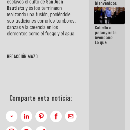
esclavos el culto de
San Juan
bienvenidos
Bautista
y éstos terminaron
siempre que
estén en el
realizando una fusión, poniéndole
marco de la
sus tradiciones como los tambores,
Constitución
danzas y la creencia en los
Cabello al
de la
palangrista
República
elementos como el fuego y el agua.
Avendaño:
Lo que
vayas a
escribir
REDACCIÓN MAZO
hazlo hoy
por que no
sabemos si
la semana
que viene
hay
programa
Comparte esta noticia: