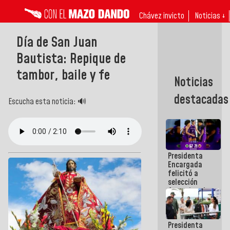
Chávez invicto
Noticias ↓
Día de San Juan
Bautista: Repique de
tambor, baile y fe
Noticias
destacadas
Escucha esta noticia: 🔊
Presidenta
Encargada
felicitó a
selección
femenina de
baloncesto
por su
clasificación
Presidenta
a la