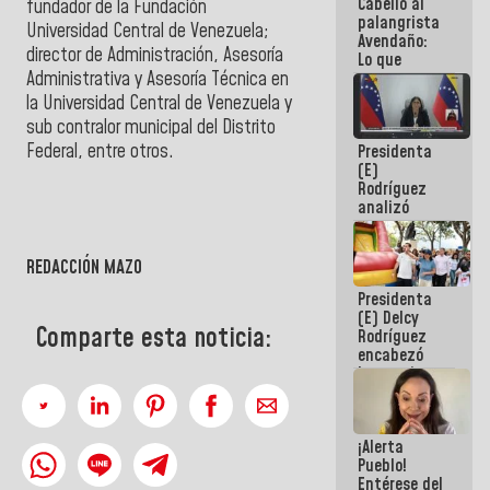
Cabello al
de la
fundador de la Fundación
palangrista
República
Universidad Central de Venezuela;
Avendaño:
director de Administración, Asesoría
Lo que
vayas a
Administrativa y Asesoría Técnica en
escribir
la Universidad Central de Venezuela y
hazlo hoy
sub contralor municipal del Distrito
por que no
Federal, entre otros.
Presidenta
sabemos si
(E)
la semana
Rodríguez
que viene
analizó
hay
junto a
programa
gobernadores
planes de
REDACCIÓN MAZO
recuperación
Presidenta
del Sistema
(E) Delcy
Eléctrico
Comparte esta noticia:
Rodríguez
Nacional
encabezó
lanzamiento
del Plan
Nacional de
Recreación
¡Alerta
Vacacional
Pueblo!
Entérese del