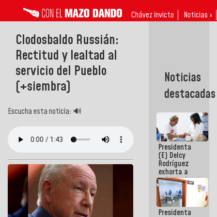
Chávez invicto
Noticias ↓
Clodosbaldo Russián:
Rectitud y lealtad al
servicio del Pueblo
Noticias
(+siembra)
destacadas
Escucha esta noticia: 🔊
Presidenta
(E) Delcy
Rodríguez
exhorta a
gobernadores
y alcaldes a
edificar
casas para
Presidenta
abuelos