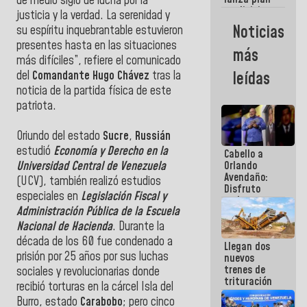
semana
de medio siglo de lucha por la
crediticio
justicia y la verdad. La serenidad y
con subsidio
Noticias
su espíritu inquebrantable estuvieron
a Juntas de
presentes hasta en las situaciones
Condominio
más
más difíciles”, refiere el comunicado
leídas
del
Comandante Hugo Chávez
tras la
noticia de la partida física de este
patriota.
Oriundo del estado
Sucre
,
Russián
estudió
Economía y Derecho en la
Cabello a
Orlando
Universidad Central de Venezuela
Avendaño:
(UCV), también realizó estudios
Disfruto
especiales en
Legislación Fiscal y
cada vez
Administración Pública de la Escuela
que escribes
porque lo
Nacional de Hacienda
. Durante la
que haces
década de los 60 fue condenado a
Llegan dos
es
prisión por 25 años por sus luchas
nuevos
embarrarla
trenes de
sociales y revolucionarias donde
trituración
recibió torturas en la cárcel Isla del
para
Burro, estado
Carabobo
; pero cinco
optimizar