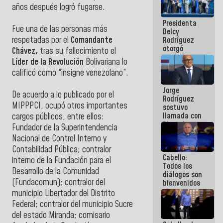
manejo de
años después logró fugarse.
escombros
Presidenta
en La Guaira
Fue una de las personas más
Delcy
respetadas por el
Comandante
Rodríguez
otorgó
Chávez,
tras su fallecimiento el
medalla
Líder de la Revolución
Bolivariana lo
"Héroe de
calificó como “insigne venezolano”.
Venezuela"
a servidores
Jorge
públicos
De acuerdo a lo publicado por el
Rodríguez
MIPPPCI, ocupó otros importantes
sostuvo
llamada con
cargos públicos, entre ellos:
Dinorah
Fundador de la Superintendencia
Figuera y
Nacional de Control Interno y
acuerdan
Contabilidad Pública; contralor
primer
Cabello:
encuentro
interno de la Fundación para el
Todos los
presencial
Desarrollo de la Comunidad
diálogos son
para el
(Fundacomun); contralor del
bienvenidos
diálogo
siempre que
municipio Libertador del Distrito
estén en el
Federal; contralor del municipio Sucre
marco de la
del estado Miranda; comisario
Constitución