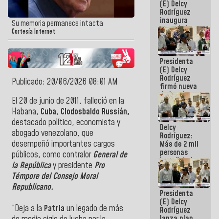
(E) Delcy
Rodríguez
inaugura
Su memoria permanece intacta
casa de los
Cortesía Internet
Abuelos
Primavera
en Caracas
Presidenta
(E) Delcy
Rodríguez
Publicado: 20/06/2026 08:01 AM
firmó nueva
de Ley de
El 20 de junio de 2011, falleció en la
Arrendamiento
aprobada
Habana,
Cuba
,
Clodosbaldo Russián,
por la AN
destacado político, economista y
Delcy
abogado venezolano, que
Rodríguez:
desempeñó importantes cargos
Más de 2 mil
personas
públicos, como contralor
General de
beneficiadas
la República
y presidente
Pro
con planes
Témpore del Consejo Moral
para
atención de
Republicano.
Presidenta
emergencia
(E) Delcy
sísmica en
“Deja a la
Patria
un legado de más
Rodríguez
la última
lanza plan