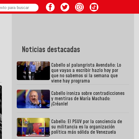
Noticias destacadas
Cabello al palangrista Avendaño: Lo
que vayas a escribir hazlo hoy por
que no sabemos si la semana que
viene hay programa
Cabello ironiza sobre contradicciones
y mentiras de María Machado:
¡Créanle!
Cabello: El PSUV por la conciencia de
su militancia es la organización
política más sólida de Venezuela