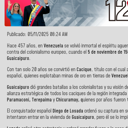
Publicado: 05/11/2025 08:24 AM
Hace 457 años, en
Venezuela
se volvió inmortal el espíritu ague
contra del colonialismo europeo, cuando el
5 de noviembre de 15
Guaicaipuro
.
Con tan solo 20 años se convirtió en
Cacique
, título con el cual
español, quienes explotaban minas de oro en tierras de
Venezue
Guaicaipuro
dió grandes batallas a los colonialistas y su visión d
alianza estratégica de todos los caciques de la región integrada
Paramaconi, Terepaima
y
Chicuramay, q
uienes por años fueron 
El conquistador español
Diego de Losada
ordenó su captura en s
intentaron entrar en la vivienda de
Guaicaipuro
, pero él se lo impi