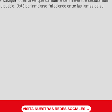
el
Cacique
, quien al ver que su muerte sería inevitable decidió morir
su pueblo. Optó por inmolarse falleciendo entre las llamas de su
VISITA NUESTRAS REDES SOCIALES →