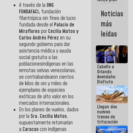
semana
crediticio
A través de la
ONG
con subsidio
FUNDAFACI,
fundación
Noticias
a Juntas de
filantrópica sin fines de lucro
Condominio
más
fundada desde el
Palacio de
Miraflores
por
Cecilia Matos y
leídas
Carlos Andrés Pérez
en su
segundo gobierno para dar
asistencia médica y ayuda
social gratuita a las
poblacionesindígenas en las
Cabello a
remotas selvas venezolanas,
Orlando
Avendaño:
se contrabandearon cientos
Disfruto
de kilos de oro y miles de
cada vez
ejemplares de especies
que escribes
exóticas de alto valor en los
porque lo
que haces
mercados internacionales.
Llegan dos
es
En los planes de vuelos, dados
nuevos
embarrarla
por la
Sra. Cecilia Matos
,
trenes de
trituración
supuestamente retornarían
para
a
Caracas
con indígenas
optimizar