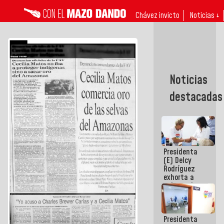
Chávez invicto
Noticias ↓
Noticias
destacadas
Presidenta
(E) Delcy
Rodríguez
exhorta a
gobernadores
y alcaldes a
edificar
casas para
Presidenta
abuelos