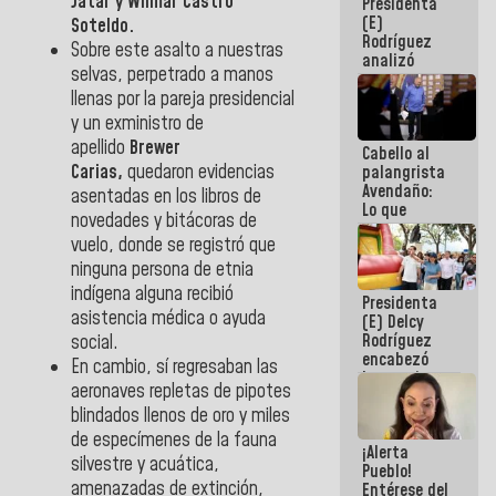
Jatar y Wilmar Castro
Presidenta
de la
(E)
República
Soteldo.
Rodríguez
Sobre este asalto a nuestras
analizó
selvas, perpetrado a manos
junto a
gobernadores
llenas por la pareja presidencial
planes de
y un exministro de
recuperación
apellido
Brewer
Cabello al
del Sistema
Carias,
quedaron evidencias
palangrista
Eléctrico
Avendaño:
Nacional
asentadas en los libros de
Lo que
novedades y bitácoras de
vayas a
vuelo, donde se registró que
escribir
hazlo hoy
ninguna persona de etnia
por que no
indígena alguna recibió
Presidenta
sabemos si
asistencia médica o ayuda
(E) Delcy
la semana
Rodríguez
que viene
social.
encabezó
hay
En cambio, sí regresaban las
lanzamiento
programa
aeronaves repletas de pipotes
del Plan
blindados llenos de oro y miles
Nacional de
Recreación
de especímenes de la fauna
¡Alerta
Vacacional
silvestre y acuática,
Pueblo!
amenazadas de extinción,
Entérese del