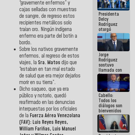
“gravemente enfermos” y
manejo de
escombros
cajas selladas con muestras
Presidenta
en La Guaira
de sangre, de regreso estos
Delcy
recipientes metálicos solo
Rodríguez
traían oro. Ningún indígena
otorgó
medalla
enfermo era parte del botín a
"Héroe de
bordo.
Venezuela"
Sobre los nativos gravemente
a servidores
Jorge
públicos
enfermos, al regreso de estos
Rodríguez
viajes, la
Sra. Matos
dijo que
sostuvo
“estaban en tan mal estado
llamada con
Dinorah
de salud que era mejor dejarlos
Figuera y
morir en su tierra”.
acuerdan
Dicho saqueo, que ya era
primer
Cabello:
público y notorio, quedó
encuentro
Todos los
presencial
reafirmado en las denuncias
diálogos son
para el
interpuestas por los oficiales
bienvenidos
diálogo
de la
Fuerza Aérea Venezolana
siempre que
estén en el
(FAV): Luis Reyes Reyes,
marco de la
William Fariñas, Luis Manuel
Constitución