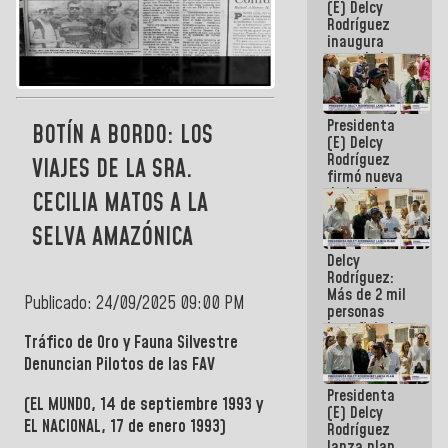
(E) Delcy
Rodríguez
inaugura
casa de los
Abuelos
Primavera
en Caracas
Presidenta
BOTÍN A BORDO: LOS
(E) Delcy
Rodríguez
VIAJES DE LA SRA.
firmó nueva
de Ley de
CECILIA MATOS A LA
Arrendamiento
aprobada
SELVA AMAZÓNICA
por la AN
Delcy
Rodríguez:
Más de 2 mil
Publicado: 24/09/2025 09:00 PM
personas
beneficiadas
Tráfico de Oro y Fauna Silvestre
con planes
para
Denuncian Pilotos de las FAV
atención de
Presidenta
emergencia
(EL MUNDO, 14 de septiembre 1993 y
(E) Delcy
sísmica en
EL NACIONAL, 17 de enero 1993)
Rodríguez
la última
lanza plan