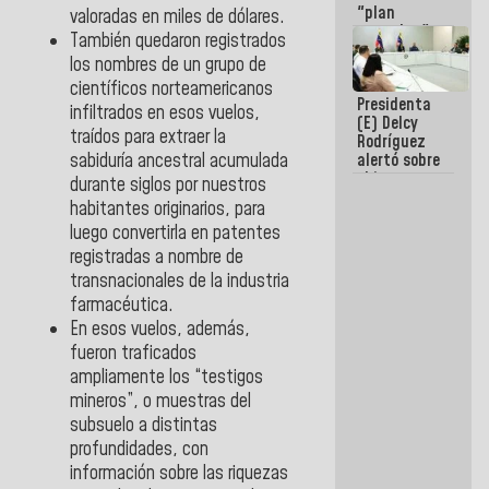
"plan
valoradas en miles de dólares.
enjambre"
También quedaron registrados
de La Sayo
los nombres de un grupo de
para
sabotear el
científicos norteamericanos
Presidenta
diálogo y
infiltrados en esos vuelos,
(E) Delcy
promover el
traídos para extraer la
Rodríguez
caos
alertó sobre
sabiduría ancestral acumulada
el impacto
durante siglos por nuestros
de la
habitantes originarios, para
emergencia
luego convertirla en patentes
climática en
los oceános
registradas a nombre de
transnacionales de la industria
farmacéutica.
En esos vuelos, además,
fueron traficados
ampliamente los “testigos
mineros”, o muestras del
subsuelo a distintas
profundidades, con
información sobre las riquezas