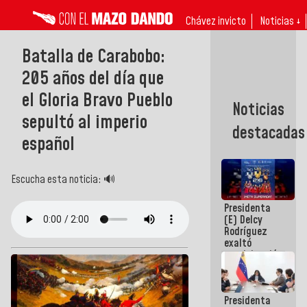
Chávez invicto
Noticias ↓
Batalla de Carabobo:
205 años del día que
el Gloria Bravo Pueblo
Noticias
sepultó al imperio
destacadas
español
Escucha esta noticia: 🔊
Presidenta
(E) Delcy
Rodríguez
exaltó
participación
de
Venezuela
en Juegos
Presidenta
Centroamericanos