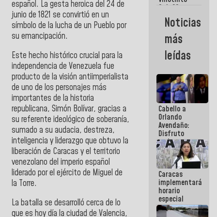
Maiquetía
español. La gesta heroica del 24 de
Sub 20
junio de 1821 se convirtió en un
campeona
Noticias
frente
símbolo de la lucha de un Pueblo por
México Sub
su emancipación.
más
23 en los
Centroamericanos
leídas
Este hecho histórico crucial para la
independencia de Venezuela fue
producto de la visión antiimperialista
de uno de los personajes más
importantes de la historia
republicana, Simón Bolívar, gracias a
Cabello a
Orlando
su referente ideológico de soberanía,
Avendaño:
sumado a su audacia, destreza,
Disfruto
inteligencia y liderazgo que obtuvo la
cada vez
que escribes
liberación de Caracas y el territorio
porque lo
venezolano del imperio español
que haces
liderado por el ejército de Miguel de
Caracas
es
implementará
la Torre.
embarrarla
horario
especial
La batalla se desarrolló cerca de lo
para
que es hoy día la ciudad de Valencia,
adaptarse