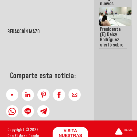
nuevos
titulares en
el
Viceministerio
de Energía
Presidenta
Eléctrica y
REDACCIÓN MAZO
(E) Delcy
CORPOELEC
Rodríguez
alertó sobre
el impacto
de la
emergencia
climática en
los oceános
Comparte esta noticia:
Copyright © 2026
VISITA
HOME
Con El Mazo Dando.
NUESTRAS