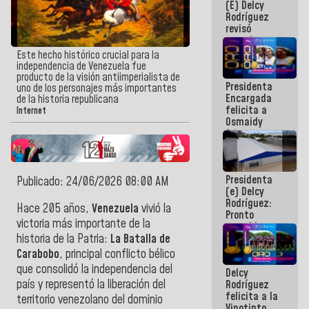
(E) Delcy
y del Caribe
Rodríguez
2026
revisó
agenda
económica y
Este hecho histórico crucial para la
ejecución de
independencia de Venezuela fue
fondos de
producto de la visión antiimperialista de
Presidenta
emergencia
uno de los personajes más importantes
Encargada
post-sismos
de la historia republicana
felicita a
Internet
Osmaidy
Arias y
Giraly
Marcano por
hacer
Presidenta
historia en
Publicado: 24/06/2026 08:00 AM
(e) Delcy
los
Rodríguez:
Centroamericanos
Hace 205 años,
Venezuela
vivió la
Pronto
victoria más importante de la
restableceremos
las
historia de la Patria:
La Batalla de
operaciones
Carabobo
, principal conflicto bélico
en el
que consolidó la independencia del
Delcy
Aeropuerto
país y representó la liberación del
Rodríguez
Internacional
felicita a la
de
territorio venezolano del dominio
Vinotinto