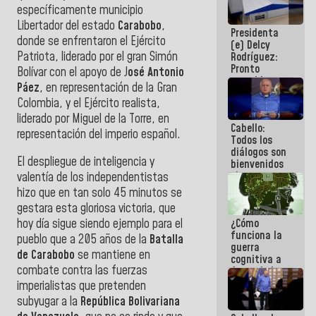
específicamente municipio
al plan de
ahorro
Libertador del estado
Carabobo
,
Presidenta
energético
donde se enfrentaron el Ejército
(e) Delcy
Patriota, liderado por el gran Simón
Rodríguez:
Pronto
Bolívar con el apoyo de J
osé Antonio
restableceremos
Páez
, en representación de la Gran
las
Colombia, y el Ejército realista,
operaciones
en el
liderado por Miguel de la Torre, en
Cabello:
Aeropuerto
representación del imperio español.
Todos los
Internacional
diálogos son
de
El despliegue de inteligencia y
bienvenidos
Maiquetía
siempre que
valentía de los independentistas
estén en el
hizo que en tan solo 45 minutos se
marco de la
gestara esta gloriosa victoria, que
Constitución
¿Cómo
hoy día sigue siendo ejemplo para el
de la
funciona la
República
pueblo que a 205 años de la
Batalla
guerra
de Carabobo
se mantiene en
cognitiva a
combate contra las fuerzas
favor de la
narrativa
imperialistas que pretenden
hegemónica?
subyugar a la
República Bolivariana
(1)