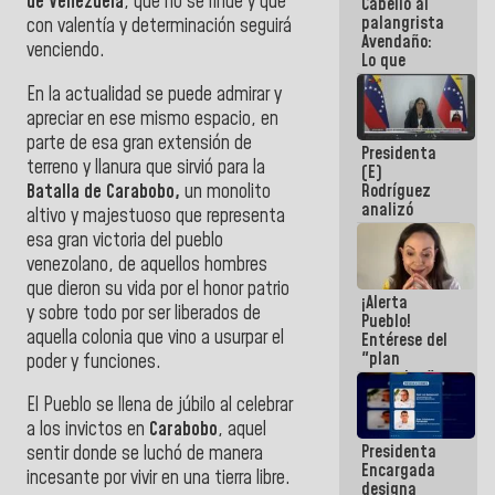
de Venezuela
, que no se rinde y que
Cabello al
palangrista
con valentía y determinación seguirá
Avendaño:
venciendo.
Lo que
vayas a
En la actualidad se puede admirar y
escribir
hazlo hoy
apreciar en ese mismo espacio, en
por que no
parte de esa gran extensión de
Presidenta
sabemos si
terreno y llanura que sirvió para la
(E)
la semana
Batalla de Carabobo,
un monolito
Rodríguez
que viene
analizó
hay
altivo y majestuoso que representa
junto a
programa
esa gran victoria del pueblo
gobernadores
venezolano, de aquellos hombres
planes de
recuperación
que dieron su vida por el honor patrio
¡Alerta
del Sistema
y sobre todo por ser liberados de
Pueblo!
Eléctrico
aquella colonia que vino a usurpar el
Entérese del
Nacional
"plan
poder y funciones.
enjambre"
de La Sayo
El Pueblo se llena de júbilo al celebrar
para
a los invictos en
Carabobo
, aquel
sabotear el
Presidenta
diálogo y
sentir donde se luchó de manera
Encargada
promover el
incesante por vivir en una tierra libre.
designa
caos