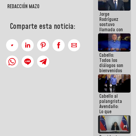
Venezuela"
REDACCIÓN MAZO
a servidores
Jorge
públicos
Rodríguez
sostuvo
Comparte esta noticia:
llamada con
Dinorah
Figuera y
acuerdan
primer
Cabello:
encuentro
Todos los
presencial
diálogos son
para el
bienvenidos
diálogo
siempre que
estén en el
marco de la
Constitución
Cabello al
de la
palangrista
República
Avendaño:
Lo que
vayas a
escribir
hazlo hoy
por que no