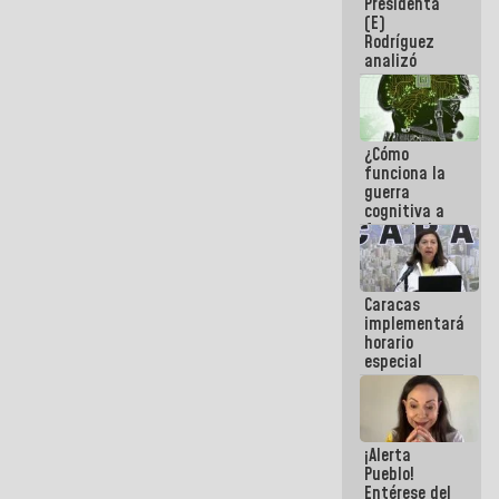
Presidenta
sabemos si
(E)
la semana
Rodríguez
que viene
analizó
hay
junto a
programa
gobernadores
planes de
recuperación
¿Cómo
del Sistema
funciona la
Eléctrico
guerra
Nacional
cognitiva a
favor de la
narrativa
hegemónica?
(1)
Caracas
implementará
horario
especial
para
adaptarse
al plan de
ahorro
¡Alerta
energético
Pueblo!
Entérese del