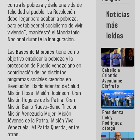
contra la pobreza y darle una vida de
casa de los
Abuelos
felicidad al pueblo. La Revolución
Noticias
Primavera
debe llegar para acabar la pobreza,
en Caracas
más
para establecer el socialismo de vivir
viviendo", manifestó el Mandatario
leídas
Nacional durante la inauguración.
Las
Bases de Misiones
tiene como
objetivo erradicar la pobreza y la
protección de Pueblo venezolano en
Cabello a
coordinación de los distintos
Orlando
programas sociales creados en
Avendaño:
Revolución: Barrio Adentro de Salud,
Disfruto
cada vez
Misión Ribas, Misión Robinson, Gran
que escribes
Misión Hogares de la Patria, Gran
porque lo
Misión Barrio Nuevo-Barrio Tricolor,
que haces
Presidenta
es
Misión Venezuela Mujer, Misión
Delcy
embarrarla
Jóvenes de la Patria, Misión Viva
Rodríguez
Venezuela, Mi Patria Querida, entre
otorgó
medalla
otras.
"Héroe de