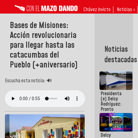
Chávez invicto
Noticias ↓
Bases de Misiones:
Acción revolucionaria
para llegar hasta las
Noticias
catacumbas del
destacadas
Pueblo (+aniversario)
Escucha esta noticia: 🔊
Presidenta
(e) Delcy
Rodríguez:
Pronto
restableceremos
las
operaciones
en el
Delcy
Aeropuerto