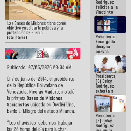
Rodríguez
Internacional
felicita a la
de
Vinotinto
Maiquetía
Sub 20
campeona
Las Bases de Misiones tiene como
frente
objetivo erradicar la pobreza y la
México Sub
protección de Pueblo
Presidenta
23 en los
Foto Internet
Encargada
Centroamericanos
designa
nuevos
titulares en
el
Viceministerio
Publicado: 07/06/2026 08:04 AM
de Energía
Presidenta
Eléctrica y
El 7 de junio del 2014, el presidente
(E) Delcy
CORPOELEC
de la República Bolivariana de
Rodríguez
exhorta a
Venezuela,
Nicolás Maduro
, instaló
gobernadores
la primera
Bases de Misiones
y alcaldes a
Socialistas
ubicada en Dividivi Uno,
edificar
casas para
barrio El Milagro del estado Miranda.
Presidenta
abuelos
(E) Delcy
"Los chavistas debemos trabajar
Rodríguez
las 24 horas del día para luchar
inaugura