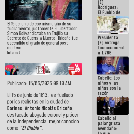
(E)
Guaira
Rodríguez:
El Pueblo de
La Guaira
siempre
El 15 de junio de ese mismo año de su
estará
fusilamiento, justamente El Libertador
acompañada
Simón Bolívar dictaba en Trujillo su
Presidenta
por el
Decreto de Guerra a Muerte. Briceño fue
(E) entrega
Gobierno
ascendido al grado de general post
financiamientos
mortem
Nacional
a 1.766
Internet
comerciantes
y
emprendedores
afectados
Cabello: Los
por
niños y las
Publicado: 15/06/2026 09:10 AM
terremotos
niñas son la
razón
El 15 de junio de 1813, es fusilado
fundamental
por los realistas en la ciudad de
de todo lo
Barinas
,
Antonio Nicolás Briceño
,
que
estamos
destacado abogado coronel y prócer
Cabello al
haciendo
de la Independencia, mejor conocido
palangrista
como
"El Diablo".
Avendaño:
Lo que