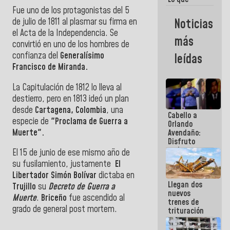
vayas a
Fue uno de los protagonistas del 5
escribir
de julio de 1811 al plasmar su firma en
Noticias
hazlo hoy
el Acta de la Independencia. Se
por que no
más
sabemos si
convirtió en uno de los hombres de
la semana
confianza del
Generalísimo
leídas
que viene
Francisco de Miranda.
hay
programa
La Capitulación de 1812 lo lleva al
destierro, pero en 1813 ideó un plan
desde
Cartagena, Colombia
, una
Cabello a
especie de
"Proclama de Guerra a
Orlando
Muerte".
Avendaño:
Disfruto
cada vez
El 15 de junio de ese mismo año de
que escribes
su fusilamiento, justamente
El
porque lo
Libertador Simón Bolívar
dictaba en
que haces
Llegan dos
es
Trujillo
su
Decreto de Guerra a
nuevos
embarrarla
Muerte
.
Briceño
fue ascendido al
trenes de
grado de general post mortem.
trituración
para
optimizar