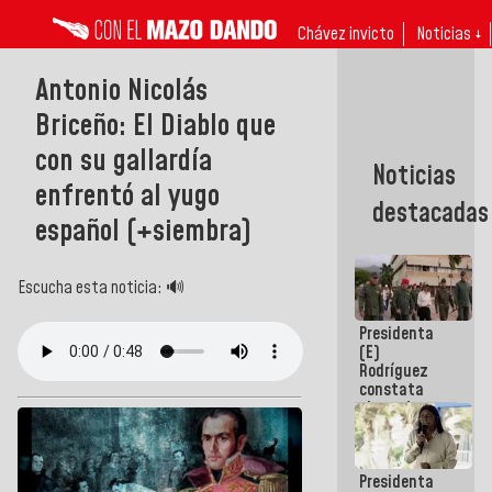
Chávez invicto
Noticias ↓
Antonio Nicolás
Briceño: El Diablo que
con su gallardía
Noticias
enfrentó al yugo
destacadas
español (+siembra)
Escucha esta noticia: 🔊
Presidenta
(E)
Rodríguez
constata
obras de
rehabilitación
de Escuela
Militar de
Presidenta
Mamo en La