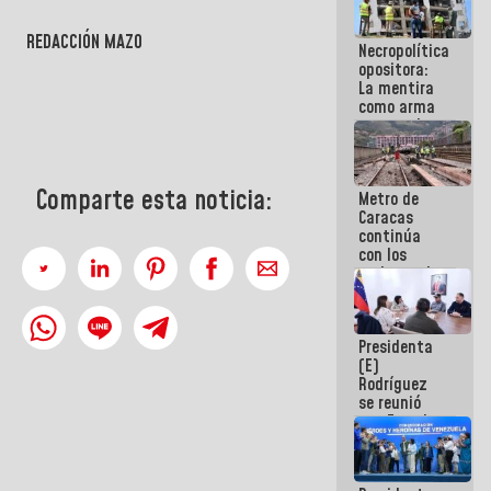
manejo de
escombros
REDACCIÓN MAZO
Necropolítica
en La Guaira
opositora:
La mentira
como arma
contra el
Pueblo
Comparte esta noticia:
Metro de
Caracas
continúa
con los
trabajos de
mantenimiento
e inspección
en la Línea 2
Presidenta
(E)
Rodríguez
se reunió
con Estado
Mayor
Eléctrico
para