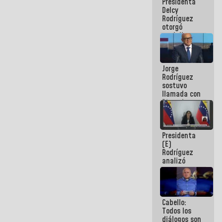
Presidenta
abordar
Delcy
planes de
Rodríguez
acción
otorgó
medalla
"Héroe de
Venezuela"
a servidores
Jorge
públicos
Rodríguez
sostuvo
llamada con
Dinorah
Figuera y
acuerdan
primer
Presidenta
encuentro
(E)
presencial
Rodríguez
para el
analizó
diálogo
junto a
gobernadores
planes de
recuperación
Cabello:
del Sistema
Todos los
Eléctrico
diálogos son
Nacional