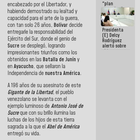
"plan
encabezado por el Libertador, y
enjambre"
habiendo demostrado su lealtad y
de La Sayo
capacidad para el arte de la guerra,
para
con tan solo 26 años,
Bolívar
decide
sabotear el
Presidenta
diálogo y
entregarle la responsabilidad del
(E) Delcy
promover el
Ejército del Sur, donde el genio de
Rodríguez
caos
Sucre
se desplegó, logrando
alertó sobre
el impacto
impresionantes triunfos como los
de la
obtenidos en las
Batalla de Junín
y
emergencia
en
Ayacucho
, que sellaron la
climática en
los oceános
Independencia de
nuestra América
.
A 196 años de su asesinato de este
Gigante de la Libertad
, el pueblo
venezolano se levanta con el
ejemplo luminoso de
Antonio José de
Sucre
que con su brillo ilumina las
luchas de los hijos de esta tierra
sagrada a la que el
Abel de América
entregó su vida.