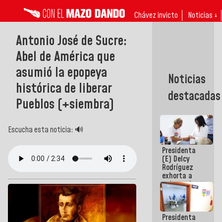
Chávez invicto
Noticias ↓
Antonio José de Sucre:
Abel de América que
asumió la epopeya
Noticias
histórica de liberar
destacadas
Pueblos (+siembra)
Escucha esta noticia: 🔊
Presidenta
(E) Delcy
Rodríguez
exhorta a
gobernadores
y alcaldes a
edificar
casas para
Presidenta
abuelos