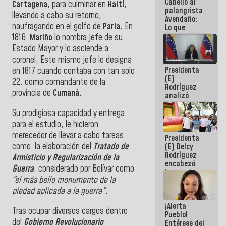
Cabello al
de la
Cartagena
, para culminar en
Haití
,
palangrista
República
llevando a cabo su retorno,
Avendaño:
naufragando en el golfo de
Paria
. En
Lo que
vayas a
1816
Mariño
lo nombra jefe de su
escribir
Estado Mayor y lo asciende a
hazlo hoy
coronel. Este mismo jefe lo designa
por que no
Presidenta
sabemos si
en 1817 cuando contaba con tan solo
(E)
la semana
22, como comandante de la
Rodríguez
que viene
provincia de
Cumaná
.
analizó
hay
junto a
programa
Su prodigiosa capacidad y entrega
gobernadores
planes de
para el estudio, le hicieron
recuperación
merecedor de llevar a cabo tareas
Presidenta
del Sistema
como la elaboración del
Tratado de
(E) Delcy
Eléctrico
Rodríguez
Nacional
Armisticio y Regularización de la
encabezó
Guerra
, considerado por Bolívar como
lanzamiento
"el más bello monumento de la
del Plan
Nacional de
piedad aplicada a la guerra".
Recreación
¡Alerta
Vacacional
Tras ocupar diversos cargos dentro
Pueblo!
del
Gobierno Revolucionario
Entérese del