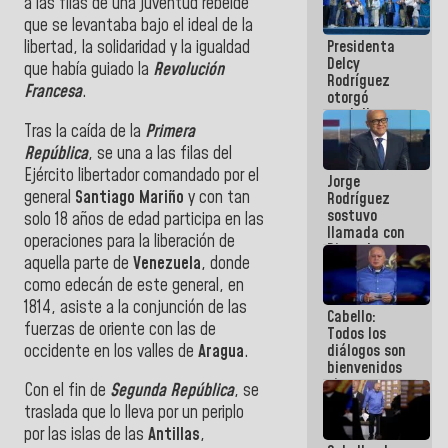
a las filas de una juventud rebelde
manejo de
que se levantaba bajo el ideal de la
escombros
Presidenta
libertad, la solidaridad y la igualdad
en La Guaira
Delcy
que había guiado la
Revolución
Rodríguez
Francesa
.
otorgó
medalla
Tras la caída de la
Primera
"Héroe de
Venezuela"
República
, se una a las filas del
a servidores
Ejército libertador comandado por el
Jorge
públicos
general
Santiago Mariño
y con tan
Rodríguez
sostuvo
solo 18 años de edad participa en las
llamada con
operaciones para la liberación de
Dinorah
aquella parte de
Venezuela
, donde
Figuera y
acuerdan
como edecán de este general, en
primer
1814, asiste a la conjunción de las
Cabello:
encuentro
fuerzas de oriente con las de
Todos los
presencial
occidente en los valles de
Aragua
.
diálogos son
para el
bienvenidos
diálogo
siempre que
Con el fin de
Segunda República
, se
estén en el
traslada que lo lleva por un periplo
marco de la
por las islas de las
Antillas
,
Constitución