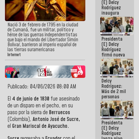
(E) Delcy
Rodríguez
inaugura
casa de los
Abuelos
Nació 3 de febrero de 1795 en la ciudad
Primavera
de Cumaná, fue un militar, político y
en Caracas
héroe de las guerras independentistas
Presidenta
que bajo el mando del Libertador Simón
(E) Delcy
Bolivar, barrieron al imperio español de
Rodríguez
las tierras suramericanas
firmó nueva
Internet
de Ley de
Arrendamiento
aprobada
por la AN
Delcy
Rodríguez:
Publicado: 04/06/2026 08:00 AM
Más de 2 mil
personas
El
4 de junio de 1830
fue asesinado
beneficiadas
de un disparo en el pecho, en su
con planes
paso por la sierra de
Berruecos
para
atención de
(Colombia),
Antonio
José de Sucre,
Presidenta
emergencia
el
Gran Mariscal de Ayacucho.
(E) Delcy
sísmica en
Rodríguez
la última
Sucre
regresaba a
Ecuador
con el
lanza plan