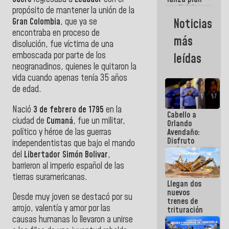
semana
crediticio
propósito de mantener la unión de la
con subsidio
Gran Colombia
, que ya se
Noticias
a Juntas de
encontraba en proceso de
Condominio
más
disolución, fue víctima de una
emboscada por parte de los
leídas
neogranadinos, quienes le quitaron la
vida cuando apenas tenía 35 años
de edad.
Nació
3 de febrero de 1795
en la
Cabello a
ciudad de
Cumaná
, fue un militar,
Orlando
político y héroe de las guerras
Avendaño:
Disfruto
independentistas que bajo el mando
cada vez
del
Libertador Simón Bolivar
,
que escribes
barrieron al imperio español de las
porque lo
que haces
tierras suramericanas.
Llegan dos
es
nuevos
embarrarla
Desde muy joven se destacó por su
trenes de
arrojo, valentía y amor por las
trituración
para
causas humanas lo llevaron a unirse
optimizar