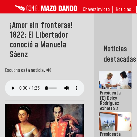
Chávez invicto
Noticias ↓
¡Amor sin fronteras!
1822: El Libertador
conoció a Manuela
Noticias
Sáenz
destacadas
Escucha esta noticia: 🔊
Presidenta
(E) Delcy
Rodríguez
exhorta a
gobernadores
y alcaldes a
edificar
casas para
Presidenta
abuelos