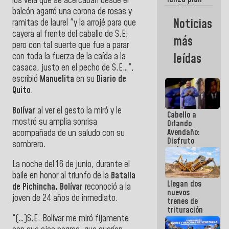
los veía que se acercaban desde el
semana
crediticio
balcón agarró una corona de rosas y
con subsidio
Noticias
ramitas de laurel "y la arrojé para que
a Juntas de
cayera al frente del caballo de S.E;
Condominio
más
pero con tal suerte que fue a parar
con toda la fuerza de la caída a la
leídas
casaca, justo en el pecho de S.E…”,
escribió
Manuelita
en su
Diario de
Quito
.
Bolívar
al ver el gesto la miró y le
Cabello a
mostró su amplia sonrisa
Orlando
Avendaño:
acompañada de un saludo con su
Disfruto
sombrero.
cada vez
que escribes
La noche del 16 de junio, durante el
porque lo
baile en honor al triunfo de la
Batalla
que haces
Llegan dos
es
de Pichincha, Bolívar
reconoció a la
nuevos
embarrarla
joven de 24 años de inmediato.
trenes de
trituración
“(…)S.E. Bolívar me miró fijamente
para
optimizar