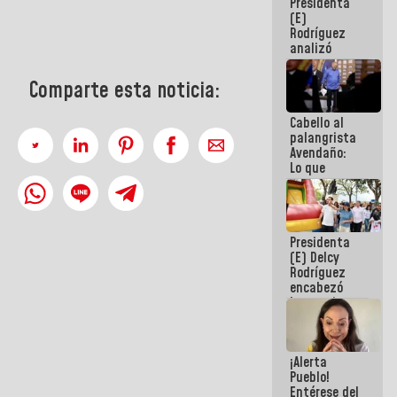
Presidenta
de la
(E)
República
Rodríguez
analizó
junto a
gobernadores
Comparte esta noticia:
planes de
recuperación
Cabello al
del Sistema
palangrista
Eléctrico
Avendaño:
Nacional
Lo que
vayas a
escribir
hazlo hoy
por que no
Presidenta
sabemos si
(E) Delcy
la semana
Rodríguez
que viene
encabezó
hay
lanzamiento
programa
del Plan
Nacional de
Recreación
¡Alerta
Vacacional
Pueblo!
Entérese del