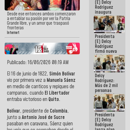
(E) Delcy
Rodríguez
inaugura
Desde ese entonces ambos comenzaron
casa de los
a entablar su pasión por ver la Patria
Abuelos
Grande libre, y un amor que traspasó
Primavera
fronteras
en Caracas
Internet
Presidenta
(E) Delcy
Rodríguez
firmó nueva
de Ley de
Arrendamiento
Publicado: 16/06/2026 08:19 AM
aprobada
por la AN
El 16 de junio de 1822,
Simón Bolívar
Delcy
vio por primera vez a
Manuela Sáenz
Rodríguez:
Más de 2 mil
en medio de canticos y repiques de
personas
campanas, cuando
El
Libertador
beneficiadas
entraba victorioso en
Quito
.
con planes
para
atención de
Bolívar
, presidente de
Colombia
,
Presidenta
emergencia
junto a
Antonio José de Sucre
(E) Delcy
sísmica en
pasaban en caravana, Sáenz quien
Rodríguez
la última
lanza plan