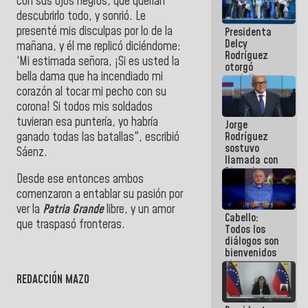
con sus ojos negros, que querían
manejo de
descubrirlo todo, y sonrió. Le
escombros
presenté mis disculpas por lo de la
Presidenta
en La Guaira
Delcy
mañana, y él me replicó diciéndome:
Rodríguez
‘Mi estimada señora, ¡Si es usted la
otorgó
bella dama que ha incendiado mi
medalla
"Héroe de
corazón al tocar mi pecho con su
Venezuela"
corona! Si todos mis soldados
a servidores
tuvieran esa puntería, yo habría
Jorge
públicos
ganado todas las batallas", escribió
Rodríguez
sostuvo
Sáenz.
llamada con
Dinorah
Desde ese entonces ambos
Figuera y
comenzaron a entablar su pasión por
acuerdan
primer
ver la
Patria Grande
libre, y un amor
Cabello:
encuentro
que traspasó fronteras.
Todos los
presencial
diálogos son
para el
bienvenidos
diálogo
siempre que
estén en el
REDACCIÓN MAZO
marco de la
Constitución