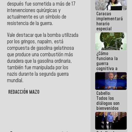
después fue sometida a más de 17
porque lo
que haces
intervenciones quirúrgicas y
Caracas
es
actualmente es un símbolo de
implementará
embarrarla
resistencia de la guerra.
horario
especial
para
Vale destacar que la bomba utilizada
adaptarse
por los gringos, napalm, está
al plan de
compuesta de gasolina gelatinosa
ahorro
¿Cómo
energético
que produce una combustión más
funciona la
duradera que la gasolina ordinaria,
guerra
también fue manipulada por los
cognitiva a
favor de la
nazis durante la segunda guerra
narrativa
mundial.
hegemónica?
(1)
REDACCIÓN MAZO
Cabello:
Todos los
diálogos son
bienvenidos
siempre que
estén en el
marco de la
Constitución