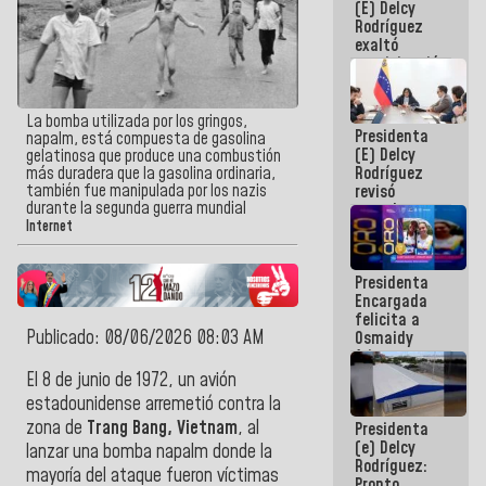
(E) Delcy
Panamericana
Rodríguez
Sub-17
exaltó
participación
de
Venezuela
en Juegos
La bomba utilizada por los gringos,
Presidenta
Centroamericanos
napalm, está compuesta de gasolina
(E) Delcy
y del Caribe
gelatinosa que produce una combustión
Rodríguez
más duradera que la gasolina ordinaria,
2026
también fue manipulada por los nazis
revisó
durante la segunda guerra mundial
agenda
económica y
Internet
ejecución de
fondos de
Presidenta
emergencia
Encargada
post-sismos
felicita a
Publicado: 08/06/2026 08:03 AM
Osmaidy
Arias y
Giraly
El 8 de junio de 1972, un avión
Marcano por
estadounidense arremetió contra la
hacer
zona de
Trang Bang,
Vietnam
, al
Presidenta
historia en
(e) Delcy
los
lanzar una bomba napalm donde la
Rodríguez:
Centroamericanos
mayoría del ataque fueron víctimas
Pronto