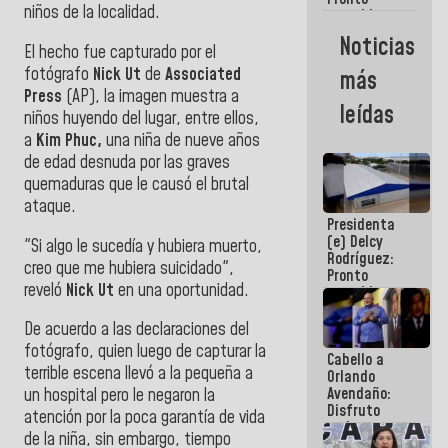
niños de la localidad.
restableceremos
las
Noticias
operaciones
El hecho fue capturado por el
en el
fotógrafo
Nick Ut
de
Associated
más
Aeropuerto
Press
(AP), la imagen muestra a
Internacional
leídas
niños huyendo del lugar, entre ellos,
de
Maiquetía
a
Kim Phuc,
una niña de nueve años
de edad desnuda por las graves
quemaduras que le causó el brutal
ataque.
Presidenta
(e) Delcy
"Si algo le sucedía y hubiera muerto,
Rodríguez:
creo que me hubiera suicidado",
Pronto
reveló
Nick Ut
en una oportunidad.
restableceremos
las
operaciones
De acuerdo a las declaraciones del
en el
fotógrafo, quien luego de capturar la
Cabello a
Aeropuerto
terrible escena llevó a la pequeña a
Orlando
Internacional
Avendaño:
de
un hospital pero le negaron la
Disfruto
Maiquetía
atención por la poca garantía de vida
cada vez
de la niña, sin embargo, tiempo
que escribes