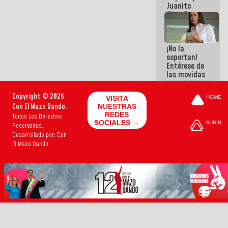
Juanito
Alimaña son
harina del
mismo
costal
¡No la
soportan!
Entérese de
las movidas
que realizan
antiguos
Copyright © 2026
VISITA
HOME
cómplices
Con El Mazo Dando.
NUESTRAS
de La Sayo
REDES
Todos Los Derechos
para
SOCIALES →
SUBIR
Reservados.
sacudírsela
Desarrollado por: Con
El Mazo Dando