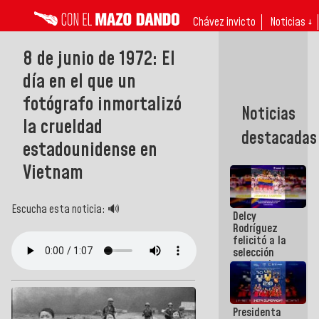
Chávez invicto
Noticias ↓
8 de junio de 1972: El
día en el que un
fotógrafo inmortalizó
Noticias
la crueldad
destacadas
estadounidense en
Vietnam
Escucha esta noticia: 🔊
Delcy
Rodríguez
felicitó a la
selección
nacional
masculina
de voleibol
campeona
Presidenta
de la Copa