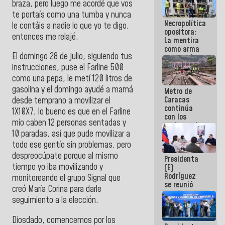
braza, pero luego me acordé que vos
manejo de
te portaís como una tumba y nunca
escombros
Necropolítica
en La Guaira
le contáis a nadie lo que yo te digo,
opositora:
entonces me relajé.
La mentira
como arma
El domingo 28 de julio, siguiendo tus
contra el
Pueblo
instrucciones, puse el Farline 500
como una pepa, le metí 120 litros de
gasolina y el domingo ayudé a mamá
Metro de
Caracas
desde temprano a movilizar el
continúa
1X10X7, lo bueno es que en el Farline
con los
mío caben 12 personas sentadas y
trabajos de
10 paradas, así que pude movilizar a
mantenimiento
e inspección
todo ese gentío sin problemas, pero
en la Línea 2
despreocúpate porque al mismo
Presidenta
tiempo yo iba movilizando y
(E)
Rodríguez
monitoreando el grupo Signal que
se reunió
creó María Corina para darle
con Estado
seguimiento a la elección.
Mayor
Eléctrico
para
Diosdado, comencemos por los