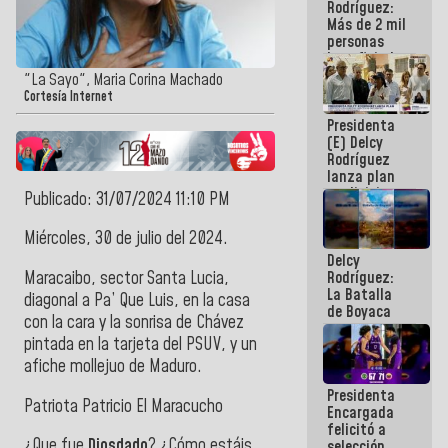
Rodríguez:
Más de 2 mil
personas
beneficiadas
con planes
"La Sayo", Maria Corina Machado
para
Cortesía Internet
atención de
Presidenta
emergencia
(E) Delcy
sísmica en
Rodríguez
la última
lanza plan
semana
crediticio
Publicado: 31/07/2024 11:10 PM
con subsidio
a Juntas de
Miércoles, 30 de julio del 2024.
Condominio
Delcy
Maracaibo, sector Santa Lucia,
Rodríguez:
La Batalla
diagonal a Pa’ Que Luis, en la casa
de Boyaca
con la cara y la sonrisa de Chávez
representa
pintada en la tarjeta del PSUV, y un
un capítulo
decisivo en
afiche mollejuo de Maduro.
la gesta
Presidenta
emancipadora
Patriota Patricio El Maracucho
Encargada
de nuestra
felicitó a
América
¿Que fue
Diosdado
? ¿Cómo estáis
selección