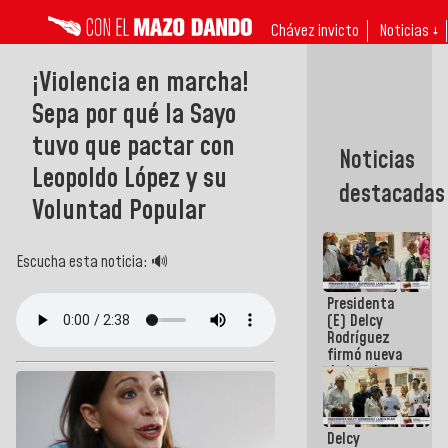
Chávez invicto
Noticias ↓
¡Violencia en marcha!
Sepa por qué la Sayo
tuvo que pactar con
Noticias
Leopoldo López y su
destacadas
Voluntad Popular
Escucha esta noticia: 🔊
Presidenta
(E) Delcy
Rodríguez
firmó nueva
de Ley de
Arrendamiento
aprobada
por la AN
Delcy