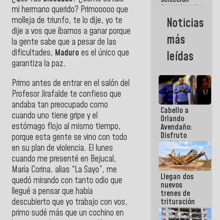
femenina de
mi hermano querido? Primooooo que
baloncesto
molleja de triunfo, te lo dije, yo te
Noticias
por su
dije a vos que íbamos a ganar porque
clasificación
más
a la
la gente sabe que a pesar de las
AmeriCup
dificultades,
Maduro
es el único que
leídas
2027
garantiza la paz.
Primo antes de entrar en el salón del
Profesor Jirafalde te confieso que
andaba tan preocupado como
Cabello a
cuando uno tiene gripe y el
Orlando
estómago flojo al mismo tiempo,
Avendaño:
Disfruto
porque esta gente se vino con todo
cada vez
en su plan de violencia. El lunes
que escribes
cuando me presenté en Bejucal,
porque lo
que haces
María Corina, alias “La Sayo”, me
Llegan dos
es
quedó mirando con tanto odio que
nuevos
embarrarla
llegué a pensar que había
trenes de
descubierto que yo trabajo con vos,
trituración
para
primo sudé más que un cochino en
optimizar