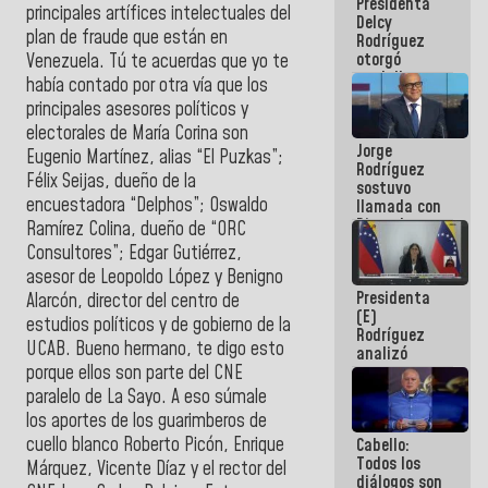
Presidenta
abordar
principales artífices intelectuales del
Delcy
planes de
plan de fraude que están en
Rodríguez
acción
otorgó
Venezuela. Tú te acuerdas que yo te
medalla
había contado por otra vía que los
"Héroe de
principales asesores políticos y
Venezuela"
electorales de María Corina son
a servidores
Jorge
públicos
Eugenio Martínez, alias “El Puzkas”;
Rodríguez
Félix Seijas, dueño de la
sostuvo
encuestadora “Delphos”; Oswaldo
llamada con
Dinorah
Ramírez Colina, dueño de “ORC
Figuera y
Consultores”; Edgar Gutiérrez,
acuerdan
asesor de Leopoldo López y Benigno
primer
Presidenta
encuentro
Alarcón, director del centro de
(E)
presencial
estudios políticos y de gobierno de la
Rodríguez
para el
UCAB. Bueno hermano, te digo esto
analizó
diálogo
porque ellos son parte del CNE
junto a
gobernadores
paralelo de La Sayo. A eso súmale
planes de
los aportes de los guarimberos de
recuperación
cuello blanco Roberto Picón, Enrique
Cabello:
del Sistema
Todos los
Eléctrico
Márquez, Vicente Díaz y el rector del
diálogos son
Nacional