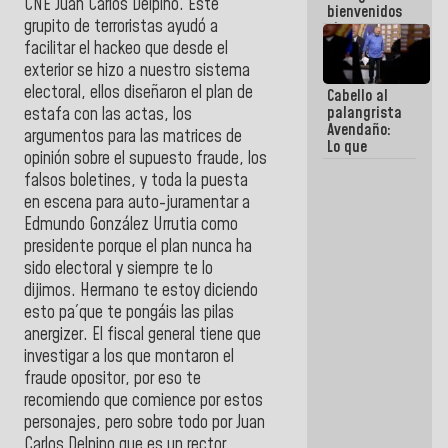
CNE Juan Carlos Delpino. Este
bienvenidos
grupito de terroristas ayudó a
siempre que
estén en el
facilitar el hackeo que desde el
marco de la
exterior se hizo a nuestro sistema
Constitución
electoral, ellos diseñaron el plan de
Cabello al
de la
palangrista
estafa con las actas, los
República
Avendaño:
argumentos para las matrices de
Lo que
opinión sobre el supuesto fraude, los
vayas a
falsos boletines, y toda la puesta
escribir
hazlo hoy
en escena para auto-juramentar a
por que no
Edmundo González Urrutia como
sabemos si
presidente porque el plan nunca ha
la semana
que viene
sido electoral y siempre te lo
hay
dijimos. Hermano te estoy diciendo
programa
esto pa´que te pongáis las pilas
anergizer. El fiscal general tiene que
investigar a los que montaron el
fraude opositor, por eso te
recomiendo que comience por estos
personajes, pero sobre todo por Juan
Carlos Delpino que es un rector