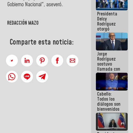
manejo de
Gobierno Nacional", aseveró.
escombros
Presidenta
en La Guaira
Delcy
REDACCIÓN MAZO
Rodríguez
otorgó
medalla
"Héroe de
Comparte esta noticia:
Venezuela"
a servidores
Jorge
públicos
Rodríguez
sostuvo
llamada con
Dinorah
Figuera y
acuerdan
primer
Cabello:
encuentro
Todos los
presencial
diálogos son
para el
bienvenidos
diálogo
siempre que
estén en el
marco de la
Constitución