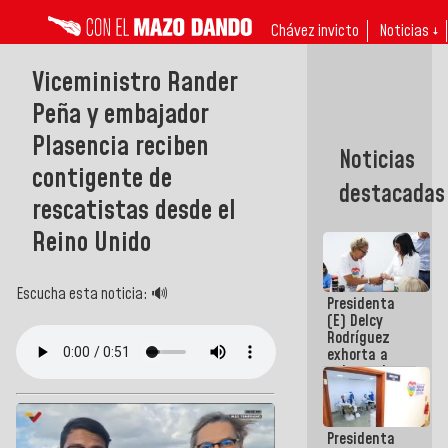
Chávez invicto
Noticias ↓
Viceministro Rander
Peña y embajador
Plasencia reciben
Noticias
contigente de
destacadas
rescatistas desde el
Reino Unido
Escucha esta noticia: 🔊
Presidenta
(E) Delcy
Rodríguez
exhorta a
gobernadores
y alcaldes a
edificar
casas para
Presidenta
abuelos