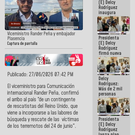
(E) Delcy
Rodríguez
inaugura
casa de los
Abuelos
Primavera
en Caracas
Viceministro Rander Peña y embajador
Presidenta
Plasencia
(E) Delcy
Captura de pantalla
Rodríguez
firmó nueva
de Ley de
Arrendamiento
aprobada
por la AN
Publicado: 27/06/2026 07:42 PM
Delcy
Rodríguez:
El viceministro para Comunicación
Más de 2 mil
internacional Rander Peña, confirmó
personas
beneficiadas
el arribo al país "de un contingente
con planes
de rescatistas del Reino Unido, que
para
viene a incorporarse a las labores de
atención de
Presidenta
búsqueda y rescate de las
víctimas
emergencia
(E) Delcy
sísmica en
de los terremotos del 24 de junio".
Rodríguez
la última
lanza plan