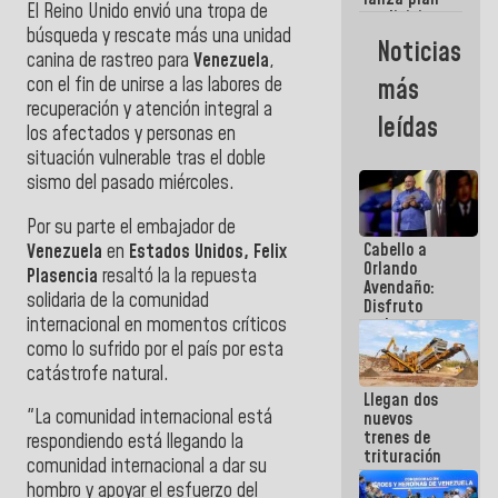
semana
El Reino Unido envió una tropa de
crediticio
búsqueda y rescate más una unidad
con subsidio
Noticias
a Juntas de
canina de rastreo para
Venezuela
,
Condominio
con el fin de unirse a las labores de
más
recuperación y atención integral a
leídas
los afectados y personas en
situación vulnerable tras el doble
sismo del pasado miércoles.
Por su parte el embajador de
Cabello a
Venezuela
en
Estados Unidos, Felix
Orlando
Plasencia
resaltó la la repuesta
Avendaño:
solidaria de la comunidad
Disfruto
internacional en momentos críticos
cada vez
que escribes
como lo sufrido por el país por esta
porque lo
catástrofe natural.
que haces
Llegan dos
es
"La comunidad internacional está
nuevos
embarrarla
trenes de
respondiendo está llegando la
trituración
comunidad
internacional
a dar su
para
hombro y apoyar el
esfuerzo
del
optimizar