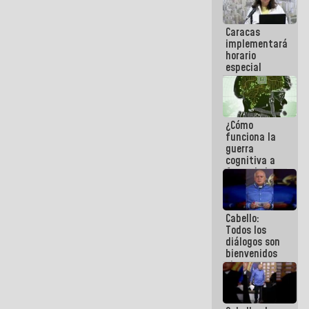
porque lo
que haces
Caracas
es
implementará
embarrarla
horario
especial
para
adaptarse
al plan de
ahorro
¿Cómo
energético
funciona la
guerra
cognitiva a
favor de la
narrativa
hegemónica?
(1)
Cabello:
Todos los
diálogos son
bienvenidos
siempre que
estén en el
marco de la
Constitución