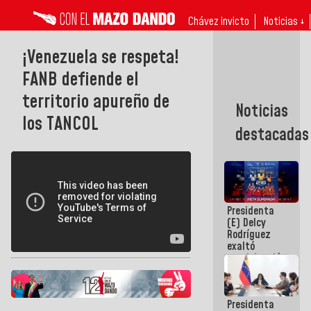
Chávez invicto
Noticias ↓
¡Venezuela se respeta!
FANB defiende el
territorio apureño de
Noticias
los TANCOL
destacadas
Presidenta
(E) Delcy
Rodríguez
exaltó
participación
de
Venezuela
en Juegos
Presidenta
Centroamericanos