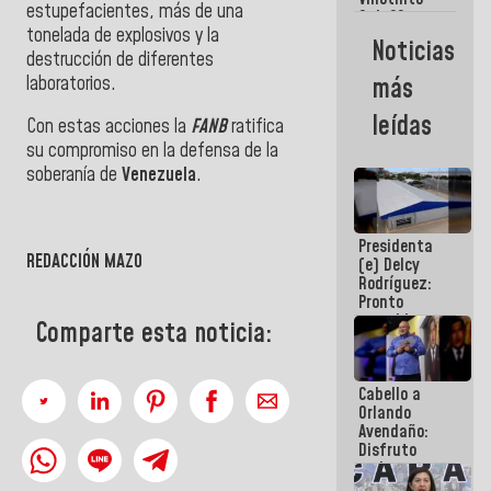
Maiquetía
estupefacientes, más de una
Sub 20
tonelada de explosivos y la
campeona
Noticias
frente
destrucción de diferentes
México Sub
laboratorios.
más
23 en los
Centroamericanos
leídas
Con estas acciones la
FANB
ratifica
su compromiso en la defensa de la
soberanía de
Venezuela
.
Presidenta
REDACCIÓN MAZO
(e) Delcy
Rodríguez:
Pronto
restableceremos
Comparte esta noticia:
las
operaciones
en el
Cabello a
Aeropuerto
Orlando
Internacional
Avendaño:
de
Disfruto
Maiquetía
cada vez
que escribes