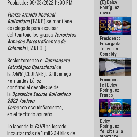
(E) Delcy
Publicado: 09/03/2022 11:06 PM
y del Caribe
Rodríguez
2026
revisó
Fuerza Armada Nacional
agenda
Bolivariana
(
FANB
)
se
mantiene
económica y
desplegada para expulsar
ejecución de
fondos de
del
territorio
los
grupos
Terroristas
Presidenta
emergencia
Armados Narcotraficantes de
Encargada
post-sismos
Colombia
(
TANCOL
).
felicita a
Osmaidy
Arias y
Recientemente
el
Comandante
Giraly
Estratégico Operacional
de
Marcano por
la
FANB
(CEOFANB), GJ
Domingo
hacer
Presidenta
historia en
Hernández Lárez
,
(e) Delcy
los
confirmó
el
despliegue de
Rodríguez:
Centroamericanos
la
Operación Escudo Bolivariano
Pronto
restableceremos
2022 Vuelvan
las
Caras
con escudriñamiento,
operaciones
en
el
territorio
apureño
.
en el
Delcy
Aeropuerto
Rodríguez
La labor de la
FANB
ha logrado
Internacional
felicita a la
de
incautar más de 1 mil 200 kilos de
Vinotinto