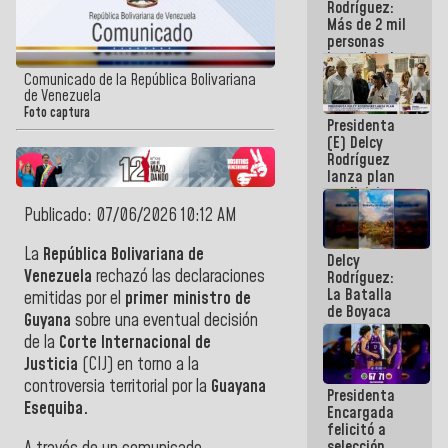
Rodríguez:
Más de 2 mil
personas
beneficiadas
con planes
Comunicado de la República Bolivariana
para
de Venezuela
atención de
Foto captura
Presidenta
emergencia
(E) Delcy
sísmica en
Rodríguez
la última
lanza plan
semana
crediticio
con subsidio
Publicado: 07/06/2026 10:12 AM
a Juntas de
Condominio
La
República Bolivariana de
Delcy
Venezuela
rechazó las declaraciones
Rodríguez:
La Batalla
emitidas por el
primer ministro de
de Boyaca
Guyana
sobre una eventual decisión
representa
de la
Corte Internacional de
un capítulo
decisivo en
Justicia
(CIJ)
en torno a la
la gesta
controversia territorial por la
Guayana
Presidenta
emancipadora
Esequiba.
Encargada
de nuestra
felicitó a
América
selección