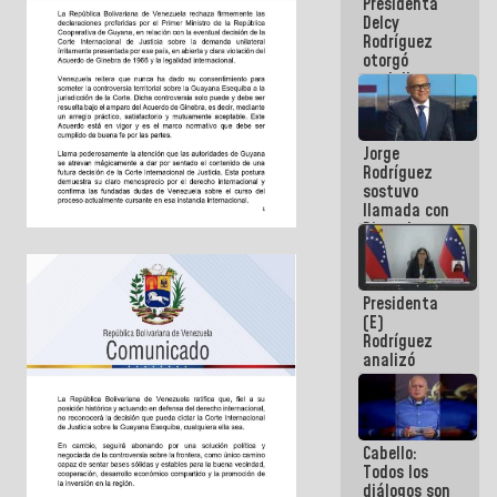
Presidenta
abordar
Delcy
planes de
Rodríguez
acción
otorgó
medalla
"Héroe de
Venezuela"
a servidores
Jorge
públicos
Rodríguez
sostuvo
llamada con
Dinorah
Figuera y
acuerdan
primer
Presidenta
encuentro
(E)
presencial
Rodríguez
para el
analizó
diálogo
junto a
gobernadores
planes de
recuperación
Cabello:
del Sistema
Todos los
Eléctrico
diálogos son
Nacional