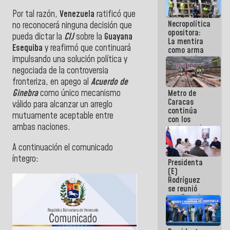
manejo de
Por tal razón,
Venezuela
ratificó que
escombros
Necropolítica
en La Guaira
no reconocerá ninguna decisión que
opositora:
pueda dictar la
CIJ
sobre la
Guayana
La mentira
Esequiba
y reafirmó que continuará
como arma
contra el
impulsando una solución política y
Pueblo
negociada de la controversia
fronteriza, en apego al
Acuerdo de
Ginebra
como único mecanismo
Metro de
Caracas
válido para alcanzar un arreglo
continúa
mutuamente aceptable entre
con los
ambas naciones.
trabajos de
mantenimiento
e inspección
A continuación el comunicado
en la Línea 2
íntegro:
Presidenta
(E)
Rodríguez
se reunió
con Estado
Mayor
Eléctrico
para