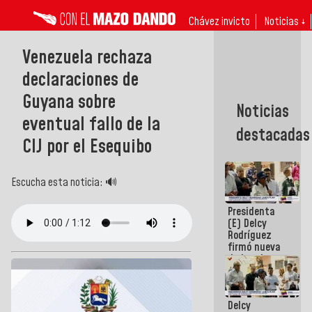
Chávez invicto
Noticias ↓
Venezuela rechaza
declaraciones de
Guyana sobre
Noticias
eventual fallo de la
destacadas
CIJ por el Esequibo
Escucha esta noticia: 🔊
Presidenta
(E) Delcy
Rodríguez
firmó nueva
de Ley de
Arrendamiento
aprobada
por la AN
Delcy