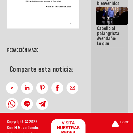
bienvenidos
siempre que
estén en el
marco de la
Constitución
Cabello al
de la
palangrista
República
Avendaño:
Lo que
vayas a
REDACCIÓN MAZO
escribir
hazlo hoy
por que no
Comparte esta noticia:
sabemos si
la semana
que viene
hay
programa
Copyright © 2026
VISITA
HOME
Con El Mazo Dando.
NUESTRAS
REDES