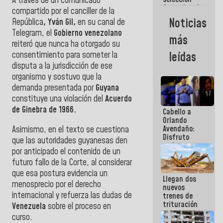
A través de un comunicado
femenina de
compartido por el canciller de la
baloncesto
Noticias
República
, Yván Gil,
en su canal de
por su
Telegram, el
Gobierno venezolano
clasificación
más
a la
reiteró que nunca ha otorgado su
AmeriCup
consentimiento para someter la
leídas
2027
disputa a la jurisdicción de ese
organismo y sostuvo que la
demanda presentada por
Guyana
constituye una violación del
Acuerdo
de Ginebra de 1966.
Cabello a
Orlando
Avendaño:
Asimismo, en el texto se cuestiona
Disfruto
que las autoridades guyanesas den
cada vez
por anticipado el contenido de un
que escribes
futuro fallo de la Corte, al considerar
porque lo
que haces
que esa postura evidencia un
Llegan dos
es
menosprecio por el derecho
nuevos
embarrarla
internacional y refuerza las dudas de
trenes de
trituración
Venezuela
sobre el proceso en
para
curso.
optimizar