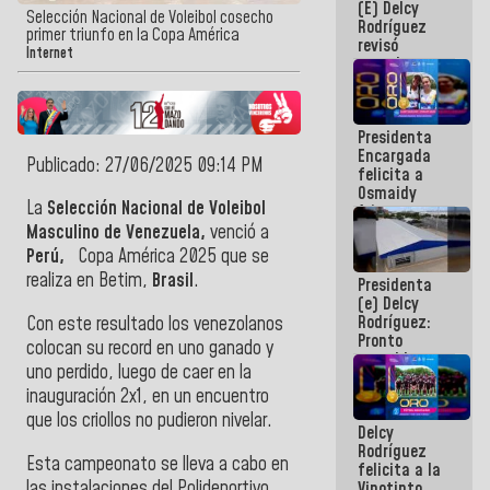
(E) Delcy
y del Caribe
Selección Nacional de Voleibol cosecho
Rodríguez
2026
primer triunfo en la Copa América
revisó
Internet
agenda
económica y
ejecución de
fondos de
Presidenta
emergencia
Encargada
post-sismos
Publicado: 27/06/2025 09:14 PM
felicita a
Osmaidy
La
Selección Nacional de Voleibol
Arias y
Giraly
Masculino de Venezuela,
venció a
Marcano por
Perú,
Copa América 2025 que se
hacer
realiza en Betim,
Brasil
.
Presidenta
historia en
(e) Delcy
los
Rodríguez:
Con este resultado los venezolanos
Centroamericanos
Pronto
colocan su record en uno ganado y
restableceremos
uno perdido, luego de caer en la
las
inauguración 2x1, en un encuentro
operaciones
en el
que los criollos no pudieron nivelar.
Delcy
Aeropuerto
Rodríguez
Internacional
Esta campeonato se lleva a cabo en
felicita a la
de
las instalaciones del Polideportivo
Vinotinto