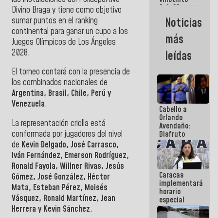
Maiquetía
Sub 20
Divino Braga y tiene como objetivo
campeona
sumar puntos en el ranking
Noticias
frente
continental para ganar un cupo a los
México Sub
más
23 en los
Juegos Olímpicos de Los Ángeles
Centroamericanos
2028.
leídas
El torneo contará con la presencia de
los combinados nacionales de
Argentina, Brasil, Chile, Perú y
Venezuela
.
Cabello a
Orlando
La representación criolla está
Avendaño:
conformada por jugadores del nivel
Disfruto
cada vez
de
Kevin Delgado, José Carrasco,
que escribes
Iván Fernández, Emerson Rodríguez,
porque lo
Ronald Fayola, Willner Rivas, Jesús
que haces
Caracas
es
Gómez, José González, Héctor
implementará
embarrarla
Mata, Esteban Pérez, Moisés
horario
Vásquez, Ronald Martínez, Jean
especial
para
Herrera y Kevin Sánchez
.
adaptarse