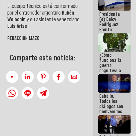
al plan de
El cuerpo técnico está conformado
ahorro
por el entrenador argentino
Rubén
Presidenta
energético
(e) Delcy
Wolochin
y su asistente venezolano
Rodríguez:
Luis Arias.
Pronto
restableceremos
REDACCIÓN MAZO
las
operaciones
en el
¿Cómo
Aeropuerto
Comparte esta noticia:
funciona la
Internacional
guerra
de
cognitiva a
Maiquetía
favor de la
narrativa
hegemónica?
(1)
Cabello:
Todos los
diálogos son
bienvenidos
siempre que
estén en el
marco de la
Constitución