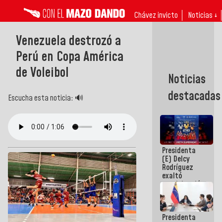
Chávez invicto
Noticias ↓
Venezuela destrozó a
Perú en Copa América
de Voleibol
Noticias
destacadas
Escucha esta noticia: 🔊
Presidenta
(E) Delcy
Rodríguez
exaltó
participación
de
Venezuela
en Juegos
Presidenta
Centroamericanos