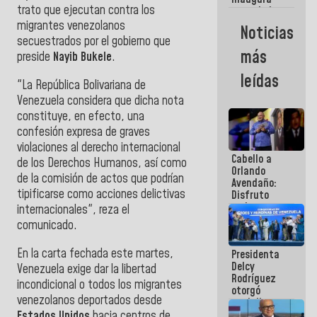
trato que ejecutan contra los
casa de los
Abuelos
migrantes venezolanos
Noticias
Primavera
secuestrados por el gobierno que
en Caracas
más
preside
Nayib Bukele
.
leídas
"La República Bolivariana de
Venezuela considera que dicha nota
constituye, en efecto, una
confesión expresa de graves
violaciones al derecho internacional
Cabello a
de los Derechos Humanos, así como
Orlando
de la comisión de actos que podrían
Avendaño:
tipificarse como acciones delictivas
Disfruto
cada vez
internacionales", reza el
que escribes
comunicado.
porque lo
que haces
En la carta fechada este martes,
Presidenta
es
Delcy
embarrarla
Venezuela exige dar la libertad
Rodríguez
incondicional o todos los migrantes
otorgó
venezolanos deportados desde
medalla
"Héroe de
Estados Unidos
hacia centros de