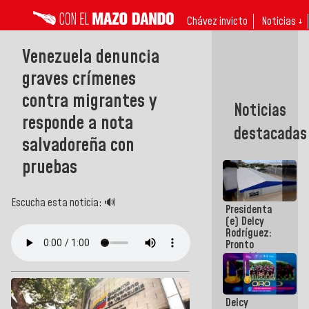
Chávez invicto
Noticias ↓
Venezuela denuncia
graves crímenes
contra migrantes y
Noticias
responde a nota
destacadas
salvadoreña con
pruebas
Escucha esta noticia: 🔊
Presidenta
(e) Delcy
Rodríguez:
Pronto
restableceremos
las
operaciones
en el
Delcy
Aeropuerto