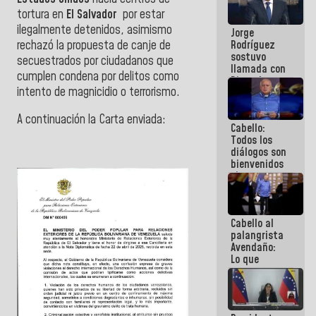
Venezuela"
tortura en
El Salvador
por estar
a servidores
ilegalmente detenidos, asimismo
Jorge
públicos
rechazó la propuesta de canje de
Rodríguez
sostuvo
secuestrados por ciudadanos que
llamada con
cumplen condena por delitos como
Dinorah
intento de magnicidio o terrorismo.
Figuera y
acuerdan
primer
A continuación la Carta enviada:
Cabello:
encuentro
Todos los
presencial
diálogos son
para el
bienvenidos
diálogo
siempre que
estén en el
marco de la
Constitución
Cabello al
de la
palangrista
República
Avendaño:
Lo que
vayas a
escribir
hazlo hoy
por que no