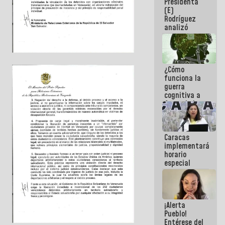
Presidenta
sabemos si
(E)
la semana
Rodríguez
que viene
analizó
hay
junto a
programa
gobernadores
planes de
recuperación
¿Cómo
del Sistema
funciona la
Eléctrico
guerra
Nacional
cognitiva a
favor de la
narrativa
hegemónica?
(1)
Caracas
implementará
horario
especial
para
adaptarse
al plan de
ahorro
¡Alerta
energético
Pueblo!
Entérese del