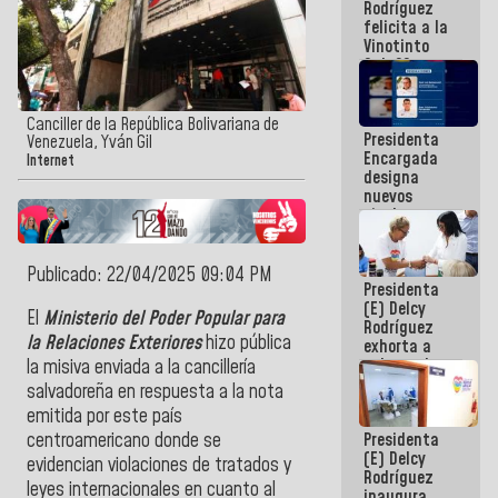
Rodríguez
Internacional
felicita a la
de
Vinotinto
Maiquetía
Sub 20
campeona
frente
México Sub
Canciller de la República Bolivariana de
Presidenta
23 en los
Venezuela, Yván Gil
Encargada
Centroamericanos
Internet
designa
nuevos
titulares en
el
Viceministerio
de Energía
Publicado: 22/04/2025 09:04 PM
Presidenta
Eléctrica y
(E) Delcy
CORPOELEC
El
Ministerio del Poder Popular para
Rodríguez
la Relaciones Exteriores
hizo pública
exhorta a
gobernadores
la misiva enviada a la cancillería
y alcaldes a
salvadoreña en respuesta a la nota
edificar
emitida por este país
casas para
Presidenta
centroamericano donde se
abuelos
(E) Delcy
evidencian violaciones de tratados y
Rodríguez
leyes internacionales en cuanto al
inaugura