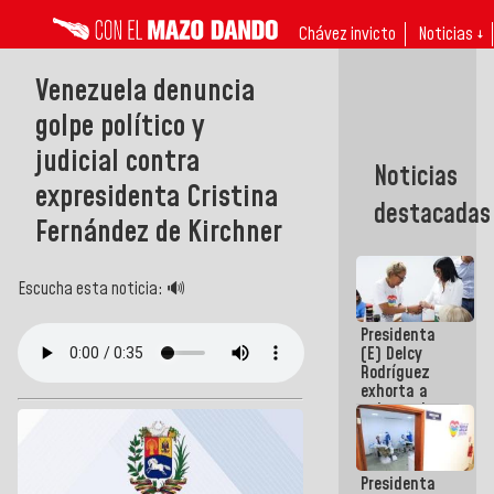
Chávez invicto
Noticias ↓
Venezuela denuncia
golpe político y
judicial contra
Noticias
expresidenta Cristina
destacadas
Fernández de Kirchner
Escucha esta noticia: 🔊
Presidenta
(E) Delcy
Rodríguez
exhorta a
gobernadores
y alcaldes a
edificar
casas para
Presidenta
abuelos