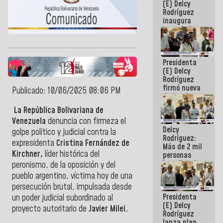
(E) Delcy
Rodríguez
inaugura
casa de los
Abuelos
Primavera
en Caracas
Presidenta
(E) Delcy
Rodríguez
firmó nueva
Publicado: 10/06/2025 08:06 PM
de Ley de
Arrendamiento
La República Bolivariana de
aprobada
Venezuela
denuncia con firmeza el
por la AN
Delcy
golpe político y judicial contra la
Rodríguez:
expresidenta
Cristina Fernández de
Más de 2 mil
Kirchner,
líder histórica del
personas
beneficiadas
peronismo, de la oposición y del
con planes
pueblo argentino, víctima hoy de una
para
persecución brutal, impulsada desde
atención de
Presidenta
emergencia
un poder judicial subordinado al
(E) Delcy
sísmica en
proyecto autoritario de
Javier Milei.
Rodríguez
la última
lanza plan