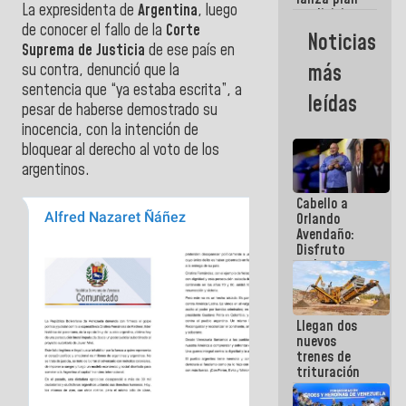
semana
La expresidenta de
Argentina
, luego
crediticio
de conocer el fallo de la
Corte
con subsidio
Noticias
a Juntas de
Suprema de Justicia
de ese país en
Condominio
más
su contra, denunció que la
sentencia que “ya estaba escrita”, a
leídas
pesar de haberse demostrado su
inocencia, con la intención de
bloquear al derecho al voto de los
argentinos.
Cabello a
Orlando
Avendaño:
Disfruto
cada vez
que escribes
porque lo
que haces
Llegan dos
es
nuevos
embarrarla
trenes de
trituración
para
optimizar