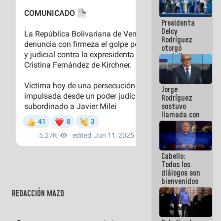
manejo de
escombros
Presidenta
en La Guaira
Delcy
Rodríguez
otorgó
medalla
"Héroe de
Venezuela"
a servidores
Jorge
públicos
Rodríguez
sostuvo
llamada con
Dinorah
Figuera y
acuerdan
primer
Cabello:
encuentro
Todos los
presencial
diálogos son
para el
bienvenidos
diálogo
siempre que
REDACCIÓN MAZO
estén en el
marco de la
Constitución