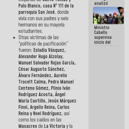
analizó
Palo Blanco, casa Nº 111 de la
junto a
parroquia San José
, donde
gobernadores
planes de
vivía con sus padres y seis
recuperación
hermanos en su mayoría
Ministro
del Sistema
estudiantes.
Cabello
Eléctrico
Otras víctimas de las
supervisa
Nacional
inicio del
“políticas de pacificación”
proceso de
fueron:
Esladia Vásquez,
demolición
Alexander Hugo Alzolay,
de
edificaciones
Manuel Salvador Rojas García,
declaradas
César Augusto Sánchez,
en riesgo en
Álvaro Fernández, Aurelio
La Guaira
(+Fotos)
Trocelt Calma, Pedro Manuel
Centeno Gómez, Plinio Iván
Rodríguez Acosta, Ángel
María Castillo, Jesús Márquez
Finol, Argelio Reina, Carlos
Reina y Noel Rodríguez,
así
como los caídos en las
Masacres
de
La Victoria
y la