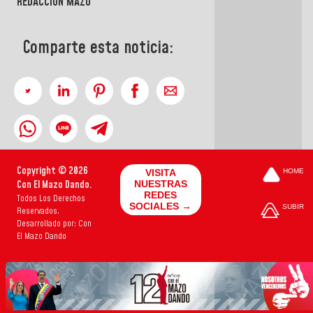
REDACCIÓN MAZO
Comparte esta noticia:
Copyright © 2026
VISITA
HOME
Con El Mazo Dando.
NUESTRAS
REDES
Todos Los Derechos
SOCIALES →
SUBIR
Reservados.
Desarrollado por: Con
El Mazo Dando