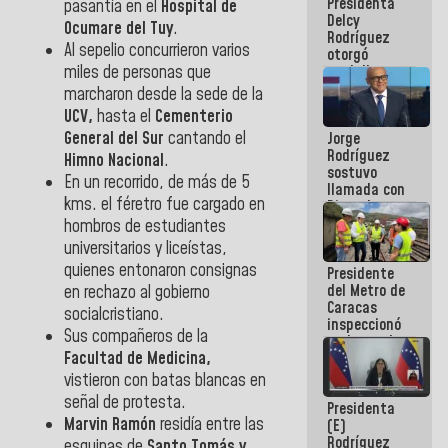
Presidenta
abordar
pasantía en el
Hospital de
Delcy
planes de
Ocumare del Tuy
.
Rodríguez
acción
Al sepelio concurrieron varios
otorgó
miles de personas que
medalla
"Héroe de
marcharon desde la sede de la
Venezuela"
UCV,
hasta el
Cementerio
a servidores
General del Sur
cantando el
Jorge
públicos
Rodríguez
Himno Nacional
.
sostuvo
En un recorrido, de más de 5
llamada con
kms. el féretro fue cargado en
Dinorah
Figuera y
hombros de estudiantes
acuerdan
universitarios y liceístas,
primer
quienes entonaron consignas
Presidente
encuentro
del Metro de
en rechazo al gobierno
presencial
Caracas
para el
socialcristiano.
inspeccionó
diálogo
Sus compañeros de la
trabajos de
Facultad de Medicina,
rehabilitación
y
vistieron con batas blancas en
modernización
señal de protesta.
Presidenta
de la vía
Marvin Ramón
residía entre las
(E)
férrea
Rodríguez
esquinas de
Santo Tomás y