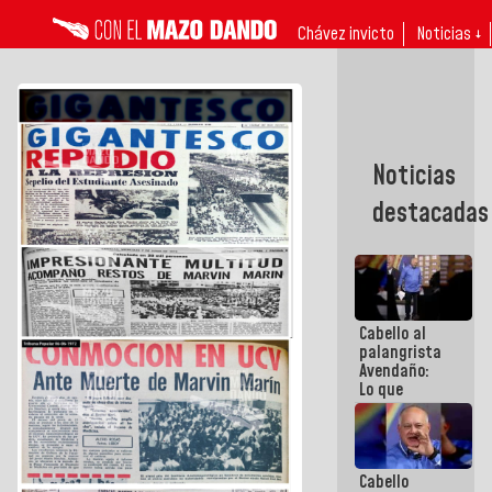
Chávez invicto
Noticias ↓
Noticias
destacadas
Cabello al
palangrista
Avendaño:
Lo que
vayas a
escribir
hazlo hoy
por que no
Cabello
sabemos si