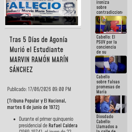
ironiza
la semana
sobre
que viene
contradicciones
hay
y mentiras
programa
de María
Machado:
¡Créanle!
Cabello: El
Tras 5 Días de Agonía
PSUV por la
conciencia
Murió el Estudiante
de su
militancia
MARVIN RAMÓN MARÍN
es la
organización
SÁNCHEZ
política más
Cabello
sólida de
sobre falsas
Venezuela
promesas de
Publicado: 17/06/2026 09:00 PM
María
Machado:
(Tribuna Popular y El Nacional,
¿Quién le
puede creer?
martes 6 de junio de 1972)
¿Y la gente
Diosdado
que ella iba
Durante el primer quinquenio
Cabello:
a salvar en
presidencial de
Rafael Caldera
Llamados a
La Guaira?
la calle de