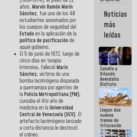
(1969-1974), el joven de 22
María
años,
Marvin Ramón Marín
Machado se
Noticias
Sánchez
, fue uno de los 40
estrellaron
estudiantes asesinados por
de frente
más
contra el
los cuerpos de seguridad del
Pueblo
Estado
en la aplicación de la
leídas
política de pacificación
de
aquel gobierno.
El 5 de junio de 1972, luego de
cinco días en terapia
intensiva, falleció
Marín
Cabello a
Sánchez,
víctima de una
Orlando
Avendaño:
bomba lacrimógena disparada
Disfruto
a quemarropa por agentes de
cada vez
la
Policía Metropolitana (PM)
;
que escribes
porque lo
cursaba el 4to año de
que haces
medicina en la
Universidad
Llegan dos
es
Central de Venezuela (UCV)
. El
nuevos
embarrarla
trenes de
artefacto lacrimógeno lanzado
trituración
a corta distancia le destrozó
para
el cráneo.
optimizar