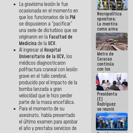
La gravísima lesión le fue
manejo de
escombros
ocasionada en el momento en
Necropolítica
en La Guaira
que los funcionarios de la
PM
opositora:
se dispusieron a “pacificar”
La mentira
como arma
una serie de disturbios que se
contra el
originaron en la
Facultad de
Pueblo
Medicina
de la
UCV
.
Al ingresar al
Hospital
Metro de
Universitario de la UCV,
los
Caracas
médicos diagnosticaron
continúa
con los
polifractura craneal con lesión
trabajos de
grave en el tallo cerebral,
mantenimiento
producido por el impacto de la
e inspección
bomba lanzada a gran
en la Línea 2
Presidenta
velocidad que le hizo perder
(E)
parte de la masa encefálica.
Rodríguez
Para el momento de su
se reunió
con Estado
asesinato, había presentado
Mayor
el último examen para aprobar
Eléctrico
el año y prestaba servicios de
para