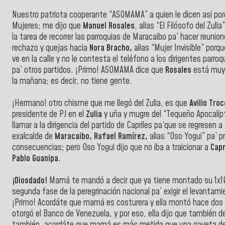
Nuestro patriota cooperante “ASOMAMA” a quien le dicen así porq
Mujeres; me dijo que
Manuel Rosales
, alias “El Filósofo del Zu
la tarea de recorrer las parroquias de Maracaibo pa’ hacer reunio
rechazo y quejas hacia
Nora Bracho,
alias “Mujer Invisible” porq
ve en la calle y no le contesta el teléfono a los dirigentes parr
pa’ otros partidos. ¡Primo! ASOMAMA dice que
Rosales
está muy 
la mañana; es decir, no tiene gente.
¡Hermano! otro chisme que me llegó del Zulia, es que
Avilio Troc
presidente de PJ en el
Zulia
y uña y mugre del “Tequeño Apocalípt
llamar a la dirigencia del partido de Capriles pa’que se regresen a
exalcalde de
Maracaibo, Rafael Ramírez,
alias “Oso Yogui” pa’ pr
consecuencias; pero Oso Yogui dijo que no iba a traicionar a
Capr
Pablo Guanipa
.
¡Diosdado!
Mamá te mandó a decir que ya tiene montado su 1x10 
segunda fase de la peregrinación nacional pa’ exigir el levantam
¡Primo! Acordáte que mamá es costurera y ella montó hace dos a
otorgó el Banco de Venezuela, y por eso, ella dijo que también d
también, acordáte que mamá es más metida que una gaveta de