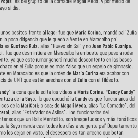
 Popis
” es del grupito de la comadre Magalí Meda, y por medio de
yo al día.
unos besitos frente al lago; fue que
María Corina
, mandó pal’
Zulia
con la poca dirigencia que le quedó a Vente en Maracaibo pa’
ia
es
Gustavo Ruiz
, alias “Huevo sin Sal” y no
Juan Pablo Guanipa,
tubi, fue que desmintiera en Maracaibo la embuste que puso a rodar
idente, ya que este rumor generó mucho descontento en las bases
chazo en el Zulia porque es más falso que un espejo de gimnasio.
nte en Maracaibo es que la orden de
María Corina
era acabar con
gencia de UNT que están arrechas con el
Zulia
con el Filósofo.
andy
” la coña que le edita los vídeos a
María Corina. “Candy Candy”
entuza de
la Sayo,
lo que escuchó la
Candy
es que funcionarios del
icos de la
MariCori;
o sea; de
Magalí Meda
, alias “La Comadre”, del
terol
, alias “Estafador de Asilos”. Los funcionarios del
tensos que un Halls Mentolito, son irrespetuosos y más fanáticos
ue la Sayo manda casi todos los días a su gente pal’ Departamento
omo los dejan en visto, el desespero es tan arrecho que botan