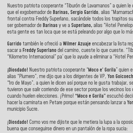
Nuestro patriota cooperante “Tiburón de Lavamanos” a quien le d
que el exgobernador de
Barinas, Sergio Garrido
, alias “Mamarrac
frontal contra Freddy Superlano, sacándole todos los trapitos su
ser gobernador de
Barinas
y ve a
Superlano,
alias “Hotel Penelo
esta gente es tan loca que se está peleando por algo que lo má
Garrido
también le ofreció a
Wilmer Azuaje
encabezar la lista re
sacar a
Freddy Superlano
del camino, cueste lo que cueste. “Ti
“Kilometro Internacional” pa’ que lo ayude a eliminar a “Hotel P
¡Diosdado!
Nuestro patriota cooperante “
Moco e’ Gorila
” quien 
alias “Plumero”, me dijo que a los dirigentes de VP,
Yon Goicoec
“1ro de Mayo”, a quien le dicen así porque no le gusta trabajar,
tuvieron que salir corriendo de ese sector porque los vecinos los
cuando huelen elecciones. ¡Primo!
“Moco e Gorila”
escuchó decir
hacer la caminata en Petare porque están pensando lanzar a
Yo
municipio Sucre.
¡
Diosdado!
Como vos me dijiste que le metiera la lupa a la opos
buena que conseguirse dinero en un pantalón de la ropa sucia: