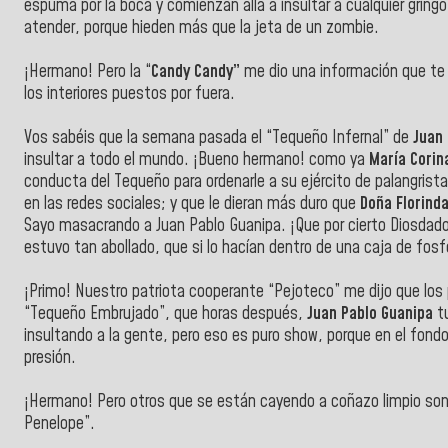
espuma por la boca y comienzan allá a insultar a cualquier gringo
atender, porque hieden más que la jeta de un zombie.
¡Hermano! Pero la “
Candy Candy”
me dio una información que te
los interiores puestos por fuera.
Vos sabéis que la semana pasada el “Tequeño Infernal” de
Juan
insultar a todo el mundo. ¡Bueno hermano! como ya
María Cori
conducta del Tequeño para ordenarle a su ejército de palangrist
en las redes sociales; y que le dieran más duro que
Doña Florind
Sayo masacrando a Juan Pablo Guanipa. ¡Que por cierto Diosdado
estuvo tan abollado, que si lo hacían dentro de una caja de fos
¡Primo! Nuestro patriota cooperante “Pejoteco” me dijo que los pa
“Tequeño Embrujado”, que horas después,
Juan Pablo Guanipa
tu
insultando a la gente, pero eso es puro show, porque en el fondo
presión.
¡Hermano! Pero otros que se están cayendo a coñazo limpio son
Penelope”.