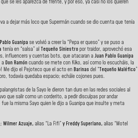
 que se les aparezca de frente, y por eso, ya casi no los quieren
 va a dejar más loco que Supermán cuando se dio cuenta que tenía
 Pablo Guanipa
se volvió a creer la “Pepa er queso” y se puso a
na
tenía en “salsa” al
Tequeño Siniestro
por traidor, aprovechó esa
as, influencers y cuentas bots, que atacaran a
Juan Pablo Guanipa
a
a
Don Ramón
cuando se mete con Kiko, así como lo escucháis, la
! Me dijo el Pejoteco que el acto en
Barinas
del “
Tequeño Maléfico
”
foro, todavía quedaba espacio; echále cojones pues.
langristas de la Sayo le dieron tan duro en las redes sociales al
vo que salir como un corderito, a pedir disculpas por andar
 fue la misma Sayo quien le dijo a Guanipa que insulte y meta
;
Wilmer Azuaje,
alias “La Fifi”
y Freddy Superlano,
alias “Motel