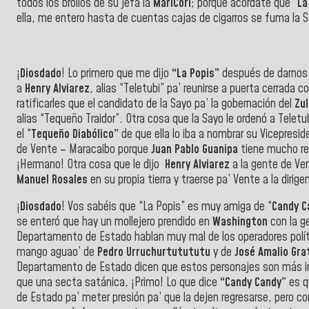
todos los brollos de su jefa la
MariCori
; porque acordáte que “
La
ella, me entero hasta de cuentas cajas de cigarros se fuma la Sa
¡
Diosdado
! Lo primero que me dijo
“La Popis”
después de darnos 
a
Henry Alviarez
, alias “Teletubi” pa’ reunirse a puerta cerrada 
ratificarles que el candidato de la Sayo pa’ la gobernación del
Zul
alias “Tequeño Traidor”. Otra cosa que la Sayo le ordenó a Tele
el “
Tequeño Diabólico”
de que ella lo iba a nombrar su Vicepres
de Vente – Maracaibo porque
Juan Pablo Guanipa
tiene mucho re
¡Hermano! Otra cosa que le dijo
Henry Alviarez
a la gente de Ve
Manuel Rosales
en su propia tierra y traerse pa’ Vente a la diri
¡
Diosdado
! Vos sabéis que “La Popis” es muy amiga de “
Candy C
se enteró que hay un mollejero prendido en
Washington
con la g
Departamento de Estado hablan muy mal de los operadores polít
mango aguao’ de
Pedro Urruchurtutututu
y de
José Amalio Gra
Departamento de Estado dicen que estos personajes son más in
que una secta satánica. ¡Primo! Lo que dice
“Candy Candy”
es q
de Estado pa’ meter presión pa’ que la dejen regresarse, pero c