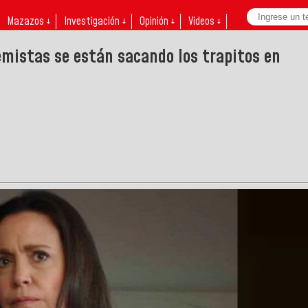
Mazazos ↓
Investigación ↓
Opinión ↓
Videos ↓
remistas se están sacando los trapitos en