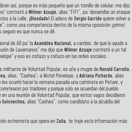
icen así, porque es más pequeño que un tornillo de celular; me dijo
ho” contrató a
Wilmer Azuaje
, alias “FIFI”, pa’ desarrollar un ataque
cios a la calle.
¡Diosdado!
El adeco de
Sergio Garrido
quiere volver a
pe”, como una competencia dentro de la misma oposición ¡primo!
s seguro es que nunca se dé.
gional de AD pa’ la
Asamblea Nacional,
a cambio, de que lo ayude a
burón de Lavamanos” me dijo que
Wilmer Azuaje
contrató a un tal
enelope” y eso es coñazo y coñazo en las redes sociales.
es militante de Voluntad Popular, es uña y mugre de
Ronald Carreño
,
hea,
alias, “Cashea”; a Motel Penelope, y
Adriana Pichardo
, alias
 se les ocurrió hacer la semana pasada una caminata en Petare, y
 corretearon por traidores y porque solo se acuerdan del pueblo
 en una reunión de Voluntad Popular, que estos vagos decidieron
n Goicoechea,
alias “Cashea”, como candidato a la alcaldía del
ición extremista que opera en
Zulia
, te traje esta información más