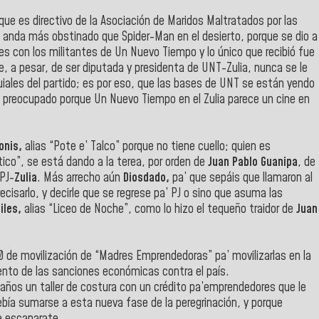
ue es directivo de la Asociación de Maridos Maltratados por las
lia” anda más obstinado que Spider-Man en el desierto, porque se dio a
nes con los militantes de Un Nuevo Tiempo y lo único que recibió fue
ue, a pesar, de ser diputada y presidenta de UNT-Zulia, nunca se le
oquiales del partido; es por eso, que las bases de UNT se están yendo
preocupado porque Un Nuevo Tiempo en el Zulia parece un cine en
onis,
alias “Pote e’ Talco” porque no tiene cuello; quien es
ico”, se está dando a la terea, por orden de
Juan Pablo Guanipa
, de
 PJ-
Zulia
. Más arrecho aún
Diosdado,
pa’ que sepáis que llamaron al
ecisarlo, y decirle que se regrese pa’ PJ o sino que asuma las
iles,
alias “Liceo de Noche”, como lo hizo el tequeño traidor de
Juan
de movilización de “Madres Emprendedoras” pa’ movilizarlas en la
iento de las sanciones económicas contra el país.
ños un taller de costura con un crédito pa’emprendedores que le
ebía sumarse a esta nueva fase de la peregrinación, y porque
 escaparate.