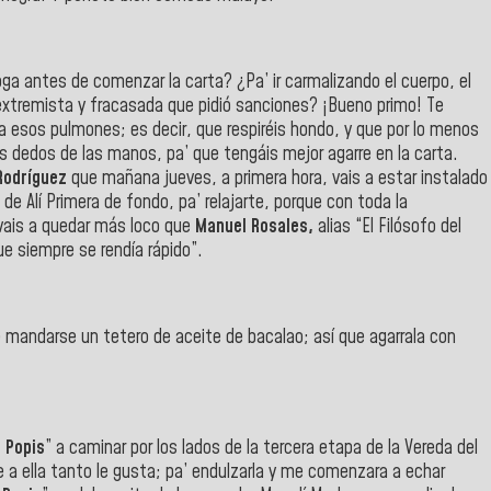
a antes de comenzar la carta? ¿Pa’ ir carmalizando el cuerpo, el
 extremista y fracasada que pidió sanciones? ¡Bueno primo! Te
 esos pulmones; es decir, que respiréis hondo, y que por lo menos
os dedos de las manos, pa’ que tengáis mejor agarre en la carta.
Rodríguez
que mañana jueves, a primera hora, vais a estar instalado
 de Alí Primera de fondo, pa’ relajarte, porque con toda la
 vais a quedar más loco que
Manuel Rosales,
alias “El Filósofo del
ue siempre se rendía rápido”.
 mandarse un tetero de aceite de bacalao; así que agarrala con
 Popis
” a caminar por los lados de la tercera etapa de la Vereda del
ue a ella tanto le gusta; pa’ endulzarla y me comenzara a echar