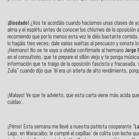
¡Diosdado!
¿Vos te acordáis cuando hacíamos unas clases de yog
alma y el espíritu antes de conocer los chismes de la oposición
recomiendo que por lo menos esta vez le déis bastante comida a
lo hagáis tres veces; dale varias vueltas al pescuezo y sonate l
¡Hermano! No se te vaya a olvidar confirmarle al hermano
Jorge 
en el consultorio, que te prepare el sillón viejo y te ponga música
información que te traigo de la oposición fascista y fracasada,
Zulia” cuando dijo que “él era un atleta de alto rendimiento, porq
¡Malayo! Ve que te advierto, que esta carta viene más acida que
cuidao’.
¡Primo! Esta semana me llevé a nuestra patriota cooperante “
La
Lago, en Maracaibo; le compré el cepillao’ de colita con leche q