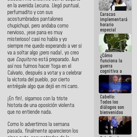
operaciones
en la avenida Lecuna. Llegó puntual,
en el
perfumadito y con sus
Caracas
Aeropuerto
acostumbrados pantalones
implementará
Internacional
horario
de
chupichupi, pero andaba como
especial
Maiquetía
nervioso, ¡ese pana es muy
para
misterioso! casi no habla y yo
adaptarse
al plan de
siempre me quedo esperando a ver si
ahorro
va a soltar algo ¡pero nada!, yo creo
¿Cómo
energético
que
Coquito
no está preparado. Aun
funciona la
guerra
así nos fuimos hacer Yoga en el
cognitiva a
Calvario, después a votar y a celebrar
favor de la
la victoria del pueblo, por cierto
narrativa
entrégale algo que dejó en mi carro.
hegemónica?
(1)
Cabello:
¡En fin!, sigamos con la triste
Todos los
historia de una oposición violenta
diálogos son
que no entiende nada.
bienvenidos
siempre que
estén en el
Como lo advertimos la semana
marco de la
pasada, finalmente aparecieron los
Constitución