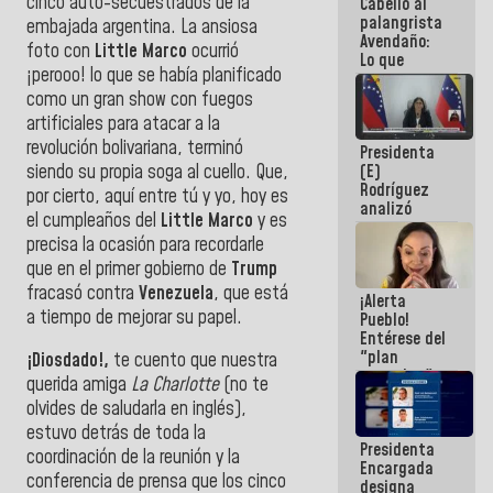
cinco auto-secuestrados de la
Cabello al
de la
palangrista
República
embajada argentina. La ansiosa
Avendaño:
foto con
Little Marco
ocurrió
Lo que
¡perooo! lo que se había planificado
vayas a
escribir
como un gran show con fuegos
hazlo hoy
artificiales para atacar a la
por que no
revolución bolivariana, terminó
Presidenta
sabemos si
siendo su propia soga al cuello. Que,
(E)
la semana
Rodríguez
que viene
por cierto, aquí entre tú y yo, hoy es
analizó
hay
el cumpleaños del
Little Marco
y es
junto a
programa
precisa la ocasión para recordarle
gobernadores
planes de
que en el primer gobierno de
Trump
recuperación
fracasó contra
Venezuela
, que está
¡Alerta
del Sistema
a tiempo de mejorar su papel.
Pueblo!
Eléctrico
Entérese del
Nacional
"plan
¡Diosdado!,
te cuento que nuestra
enjambre"
querida amiga
La Charlotte
(no te
de La Sayo
olvides de saludarla en inglés),
para
sabotear el
estuvo detrás de toda la
Presidenta
diálogo y
coordinación de la reunión y la
Encargada
promover el
conferencia de prensa que los cinco
designa
caos