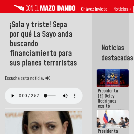
Chávez invicto
Noticias ↓
¡Sola y triste! Sepa
por qué La Sayo anda
buscando
Noticias
financiamiento para
destacadas
sus planes terroristas
Escucha esta noticia: 🔊
Presidenta
(E) Delcy
Rodríguez
exaltó
participación
de
Venezuela
en Juegos
Presidenta
Centroamericanos