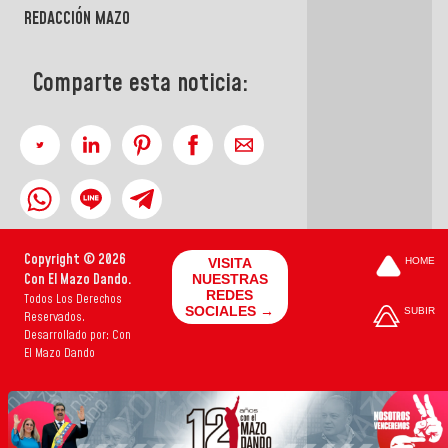
REDACCIÓN MAZO
Comparte esta noticia:
Copyright © 2026
VISITA
HOME
Con El Mazo Dando.
NUESTRAS
REDES
Todos Los Derechos
SOCIALES →
SUBIR
Reservados.
Desarrollado por: Con
El Mazo Dando