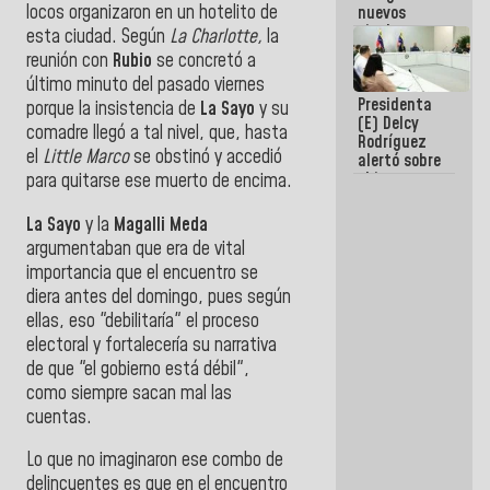
locos organizaron en un hotelito de
nuevos
titulares en
esta ciudad. Según
La Charlotte,
la
el
reunión con
Rubio
se concretó a
Viceministerio
último minuto del pasado viernes
de Energía
Presidenta
Eléctrica y
porque la insistencia de
La Sayo
y su
(E) Delcy
CORPOELEC
comadre llegó a tal nivel, que, hasta
Rodríguez
el
Little Marco
se obstinó y accedió
alertó sobre
el impacto
para quitarse ese muerto de encima.
de la
emergencia
La Sayo
y la
Magalli Meda
climática en
argumentaban que era de vital
los oceános
importancia que el encuentro se
diera antes del domingo, pues según
ellas, eso "debilitaría" el proceso
electoral y fortalecería su narrativa
de que "el gobierno está débil",
como siempre sacan mal las
cuentas.
Lo que no imaginaron ese combo de
delincuentes es que en el encuentro