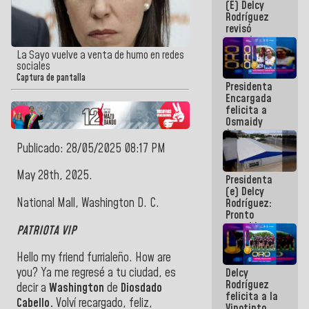
(E) Delcy
y del Caribe
Rodríguez
2026
revisó
agenda
económica y
La Sayo vuelve a venta de humo en redes
ejecución de
sociales
fondos de
Captura de pantalla
Presidenta
emergencia
Encargada
post-sismos
felicita a
Osmaidy
Arias y
Giraly
Publicado: 28/05/2025 08:17 PM
Marcano por
hacer
May 28th, 2025.
Presidenta
historia en
(e) Delcy
los
National Mall, Washington D. C.
Rodríguez:
Centroamericanos
Pronto
restableceremos
PATRIOTA VIP
las
operaciones
Hello my friend furrialeño. How are
en el
you? Ya me regresé a tu ciudad, es
Delcy
Aeropuerto
Rodríguez
Internacional
decir a
Washington
de
Diosdado
felicita a la
de
Cabello.
Volví recargado, feliz,
Vinotinto