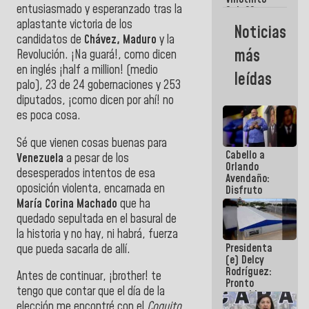
Maiquetía
entusiasmado y esperanzado tras la
Sub 20
campeona
aplastante victoria de los
Noticias
frente
candidatos de
Chávez, Maduro
y la
México Sub
más
Revolución. ¡Na guará!, como dicen
23 en los
en inglés ¡half a million! (medio
Centroamericanos
leídas
palo), 23 de 24 gobernaciones y 253
diputados, ¡como dicen por ahí! no
es poca cosa.
Sé que vienen cosas buenas para
Cabello a
Venezuela
a pesar de los
Orlando
desesperados intentos de esa
Avendaño:
oposición violenta, encarnada en
Disfruto
cada vez
María Corina Machado
que ha
que escribes
quedado sepultada en el basural de
porque lo
la historia y no hay, ni habrá, fuerza
que haces
Presidenta
que pueda sacarla de allí.
es
(e) Delcy
embarrarla
Rodríguez:
Antes de continuar, ¡brother! te
Pronto
tengo que contar que el día de la
restableceremos
elección me encontré con el
Coquito
las