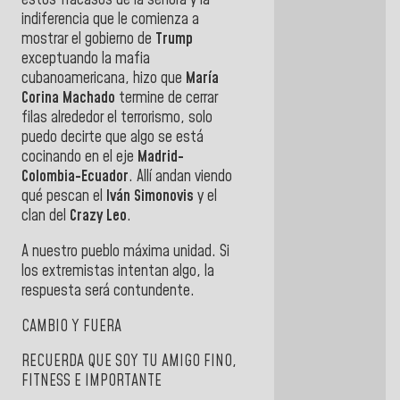
estos fracasos de la señora y la
indiferencia que le comienza a
mostrar el gobierno de
Trump
exceptuando la mafia
cubanoamericana, hizo que
María
Corina Machado
termine de cerrar
filas alrededor el terrorismo, solo
puedo decirte que algo se está
cocinando en el eje
Madrid-
Colombia-Ecuador
. Allí andan viendo
qué pescan el
Iván Simonovis
y el
clan del
Crazy Leo
.
A nuestro pueblo máxima unidad. Si
los extremistas intentan algo, la
respuesta será contundente.
CAMBIO Y FUERA
RECUERDA QUE SOY TU AMIGO FINO,
FITNESS E IMPORTANTE