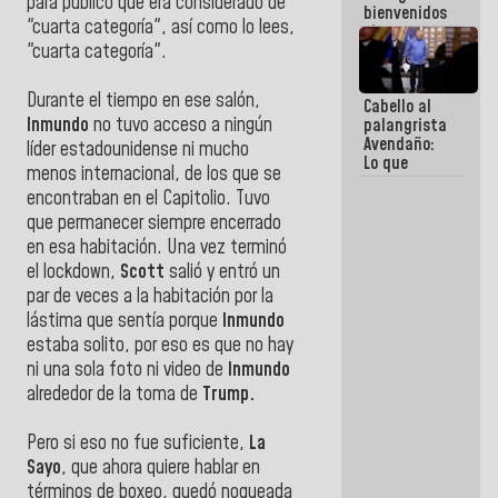
para público que era considerado de
bienvenidos
"cuarta categoría", así como lo lees,
siempre que
estén en el
"cuarta categoría".
marco de la
Constitución
Durante el tiempo en ese salón,
Cabello al
de la
Inmundo
no tuvo acceso a ningún
palangrista
República
Avendaño:
líder estadounidense ni mucho
Lo que
menos internacional, de los que se
vayas a
encontraban en el Capitolio. Tuvo
escribir
hazlo hoy
que permanecer siempre encerrado
por que no
en esa habitación. Una vez terminó
sabemos si
el lockdown,
Scott
salió y entró un
la semana
que viene
par de veces a la habitación por la
hay
lástima que sentía porque
Inmundo
programa
estaba solito, por eso es que no hay
ni una sola foto ni video de
Inmundo
alrededor de la toma de
Trump.
Pero si eso no fue suficiente,
La
Sayo
, que ahora quiere hablar en
términos de boxeo, quedó noqueada