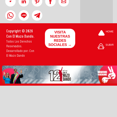
Copyright © 2026
VISITA
HOME
Con El Mazo Dando.
NUESTRAS
REDES
Todos Los Derechos
SOCIALES →
SUBIR
Reservados.
Desarrollado por: Con
El Mazo Dando