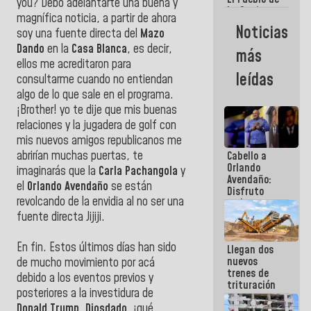
you? Debo adelantarte una buena y
La Guaira
magnífica noticia, a partir de ahora
siempre
Noticias
soy una fuente directa del
Mazo
estará
acompañada
Dando
en la
Casa Blanca
, es decir,
más
por el
ellos me acreditaron para
Gobierno
leídas
consultarme cuando no entiendan
Nacional
algo de lo que sale en el programa.
¡Brother! yo te dije que mis buenas
relaciones y la jugadera de golf con
mis nuevos amigos republicanos me
abrirían muchas puertas, te
Cabello a
Orlando
imaginarás que la
Carla Pachangola
y
Avendaño:
el
Orlando Avendaño
se están
Disfruto
revolcando de la envidia al no ser una
cada vez
que escribes
fuente directa Jijiji.
porque lo
que haces
En fin. Estos últimos días han sido
Llegan dos
es
nuevos
embarrarla
de mucho movimiento por acá
trenes de
debido a los eventos previos y
trituración
posteriores a la investidura de
para
Donald Trump.
Diosdado
, ¡qué
optimizar