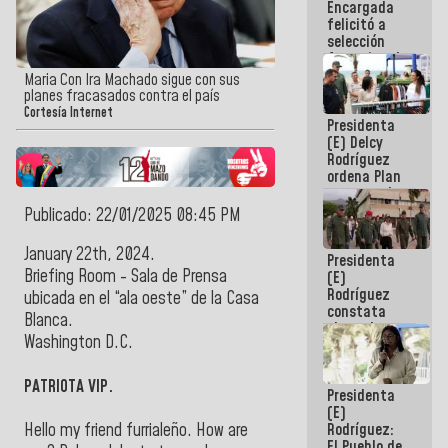
Encargada
de nuestra
felicitó a
América
selección
femenina de
baloncesto
Maria Con Ira Machado sigue con sus
por su
planes fracasados contra el país
clasificación
Cortesía Internet
Presidenta
a la
(E) Delcy
AmeriCup
Rodríguez
2027
ordena Plan
maestro de
desarrollo
Publicado: 22/01/2025 08:45 PM
logístico y
turístico
January 22th, 2024.
Presidenta
para La
Briefing Room - Sala de Prensa
(E)
Guaira
Rodríguez
ubicada en el “ala oeste” de la Casa
constata
Blanca.
obras de
Washington D.C.
rehabilitación
de Escuela
Militar de
PATRIOTA VIP.
Presidenta
Mamo en La
(E)
Guaira
Rodríguez:
Hello my friend furrialeño. How are
El Pueblo de