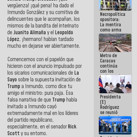
manejo de
vergüenza! ¡qué pena! ha dado el
escombros
Inmundo González y su comitiva de
Necropolítica
en La Guaira
delincuentes que le acompañan, los
opositora:
La mentira
mismos de la bandita del interinato
como arma
de
Juanito Alimaña
y el
Leopoldo
contra el
López
, ¡hermano! habían tardado
Pueblo
mucho en dejarse ver abiertamente.
Metro de
Comencemos con el papelón que
Caracas
continúa
hicieron con el anuncio impulsado por
con los
los sicarios comunicacionales de
La
trabajos de
Sayo
sobre la supuesta invitación de
mantenimiento
Trump
a Inmundo, como dice tu
e inspección
en la Línea 2
amigo el ministro: pura paja. Esa
Presidenta
falsa narrativa de que
Trump
había
(E)
invitado a Inmundo cayó
Rodríguez
se reunió
extremadamente mal en los líderes
con Estado
del partido republicano,
Mayor
especialmente, en el senador
Rick
Eléctrico
para
Scott
y su entorno.