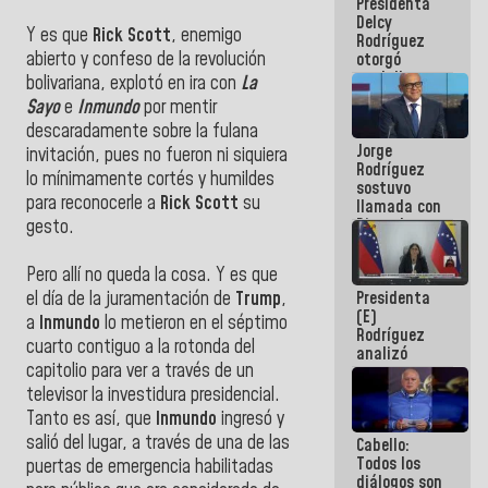
Presidenta
abordar
Delcy
planes de
Y es que
Rick Scott
, enemigo
Rodríguez
acción
abierto y confeso de la revolución
otorgó
medalla
bolivariana, explotó en ira con
La
"Héroe de
Sayo
e
Inmundo
por mentir
Venezuela"
descaradamente sobre la fulana
a servidores
Jorge
públicos
invitación, pues no fueron ni siquiera
Rodríguez
lo mínimamente cortés y humildes
sostuvo
para reconocerle a
Rick Scott
su
llamada con
Dinorah
gesto.
Figuera y
acuerdan
Pero allí no queda la cosa. Y es que
primer
Presidenta
el día de la juramentación de
Trump
,
encuentro
(E)
presencial
a
Inmundo
lo metieron en el séptimo
Rodríguez
para el
cuarto contiguo a la rotonda del
analizó
diálogo
capitolio para ver a través de un
junto a
gobernadores
televisor la investidura presidencial.
planes de
Tanto es así, que
Inmundo
ingresó y
recuperación
salió del lugar, a través de una de las
Cabello:
del Sistema
Todos los
Eléctrico
puertas de emergencia habilitadas
diálogos son
Nacional