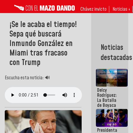
Chávez invicto
Noticias ↓
¡Se le acaba el tiempo!
Sepa qué buscará
Inmundo González en
Noticias
Miami tras fracaso
destacadas
con Trump
Escucha esta noticia: 🔊
Delcy
Rodríguez:
La Batalla
de Boyaca
representa
un capítulo
decisivo en
la gesta
Presidenta
emancipadora