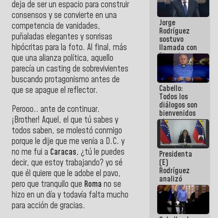
deja de ser un espacio para construir
Venezuela"
consensos y se convierte en una
a servidores
Jorge
públicos
competencia de vanidades,
Rodríguez
puñaladas elegantes y sonrisas
sostuvo
hipócritas para la foto. Al final, más
llamada con
Dinorah
que una alianza política, aquello
Figuera y
parecía un casting de sobrevivientes
acuerdan
buscando protagonismo antes de
primer
Cabello:
encuentro
que se apague el reflector.
Todos los
presencial
diálogos son
para el
Perooo.. ante de continuar.
bienvenidos
diálogo
¡Brother! Aquel, el que tú sabes y
siempre que
estén en el
todos saben, se molestó conmigo
marco de la
porque le dije que me venía a D.C. y
Constitución
no me fui a
Caracas
, ¿tú le puedes
Presidenta
de la
(E)
decir, que estoy trabajando? yo sé
República
Rodríguez
que él quiere que le adobe el pavo,
analizó
pero que tranquilo que
Roma
no se
junto a
hizo en un día y todavía falta mucho
gobernadores
planes de
para acción de gracias.
recuperación