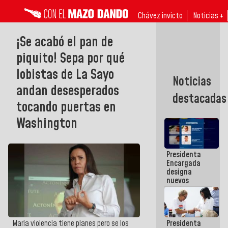
Chávez invicto
Noticias ↓
¡Se acabó el pan de
piquito! Sepa por qué
lobistas de La Sayo
Noticias
andan desesperados
destacadas
tocando puertas en
Washington
Presidenta
Encargada
designa
nuevos
titulares en
el
Viceministerio
de Energía
Presidenta
Maria violencia tiene planes pero se los
Eléctrica y