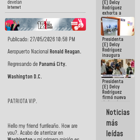
develan
(E) Delcy
CORPOELEC
Rodríguez
Internet
exhorta a
gobernadores
y alcaldes a
edificar
casas para
Publicado: 27/05/2026 10:58 PM
Presidenta
abuelos
(E) Delcy
Rodríguez
Aeropuerto Nacional
Ronald Reagan.
inaugura
casa de los
Regresando de
Panamá City.
Abuelos
Primavera
Washington D.C.
en Caracas
Presidenta
(E) Delcy
Rodríguez
firmó nueva
PATRIOTA VIP.
de Ley de
Arrendamiento
Noticias
aprobada
por la AN
más
Hello my friend furrileaño. How are
leídas
you?. Acabo de aterrizar en
Washington
y mi primera misión es