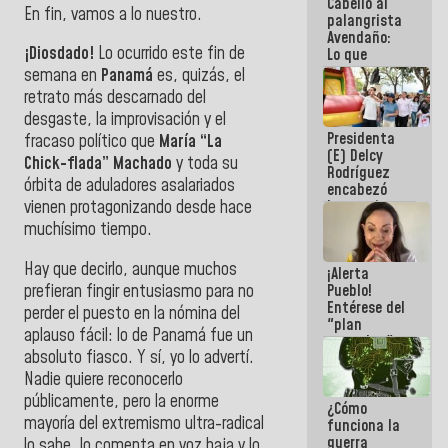
Cabello al
del Sistema
En fin, vamos a lo nuestro.
palangrista
Eléctrico
Avendaño:
Nacional
¡Diosdado!
Lo ocurrido este fin de
Lo que
vayas a
semana en
Panamá
es, quizás, el
escribir
retrato más descarnado del
hazlo hoy
desgaste, la improvisación y el
por que no
Presidenta
sabemos si
fracaso político que
María “La
(E) Delcy
la semana
Chick-flada” Machado
y toda su
Rodríguez
que viene
órbita de aduladores asalariados
encabezó
hay
lanzamiento
vienen protagonizando desde hace
programa
del Plan
muchísimo tiempo.
Nacional de
Recreación
Hay que decirlo, aunque muchos
¡Alerta
Vacacional
prefieran fingir entusiasmo para no
Pueblo!
Entérese del
perder el puesto en la nómina del
"plan
aplauso fácil: lo de Panamá fue un
enjambre"
absoluto fiasco. Y sí, yo lo advertí.
de La Sayo
para
Nadie quiere reconocerlo
sabotear el
públicamente, pero la enorme
¿Cómo
diálogo y
mayoría del extremismo ultra-radical
funciona la
promover el
guerra
caos
lo sabe, lo comenta en voz baja y lo