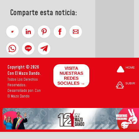
Comparte esta noticia:
Copyright © 2026
VISITA
HOME
Con El Mazo Dando.
NUESTRAS
REDES
Todos Los Derechos
SOCIALES →
SUBIR
Reservados.
Desarrollado por: Con
El Mazo Dando