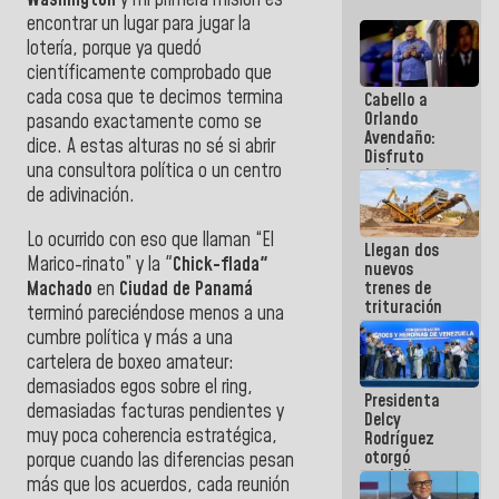
encontrar un lugar para jugar la
lotería, porque ya quedó
científicamente comprobado que
cada cosa que te decimos termina
Cabello a
Orlando
pasando exactamente como se
Avendaño:
dice. A estas alturas no sé si abrir
Disfruto
una consultora política o un centro
cada vez
de adivinación.
que escribes
porque lo
que haces
Lo ocurrido con eso que llaman “El
Llegan dos
es
Marico-rinato” y la "
Chick-flada"
nuevos
embarrarla
Machado
en
Ciudad de Panamá
trenes de
trituración
terminó pareciéndose menos a una
para
cumbre política y más a una
optimizar
cartelera de boxeo amateur:
manejo de
escombros
demasiados egos sobre el ring,
Presidenta
en La Guaira
demasiadas facturas pendientes y
Delcy
muy poca coherencia estratégica,
Rodríguez
otorgó
porque cuando las diferencias pesan
medalla
más que los acuerdos, cada reunión
"Héroe de