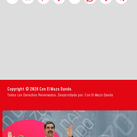
Copyright © 2026 Con El Mazo Dando.
Todos Los Derechos Reservados. Desarrollado por: Con El Mazo Dando