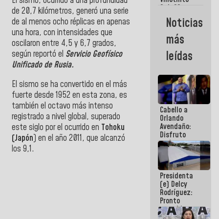
El sismo, ocurrido a una profundidad
Maiquetía
Sub 20
de 20,7 kilómetros, generó una serie
campeona
Noticias
de al menos ocho réplicas en apenas
frente
una hora, con intensidades que
México Sub
más
23 en los
oscilaron entre 4,5 y 6,7 grados,
Centroamericanos
según reportó el
Servicio Geofísico
leídas
Unificado de Rusia.
El sismo se ha convertido en el más
fuerte desde 1952 en esta zona, es
también el octavo más intenso
Cabello a
registrado a nivel global, superado
Orlando
Avendaño:
este siglo por el ocurrido en
Tohoku
Disfruto
(Japón
) en el año 2011, que alcanzó
cada vez
los 9,1.
que escribes
porque lo
que haces
Presidenta
es
(e) Delcy
embarrarla
Rodríguez:
Pronto
restableceremos
las