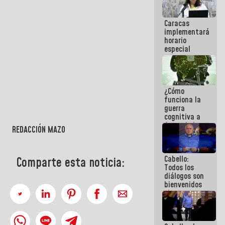
operaciones
en el
Caracas
Aeropuerto
implementará
Internacional
horario
de
especial
Maiquetía
para
adaptarse
al plan de
ahorro
¿Cómo
energético
funciona la
guerra
cognitiva a
favor de la
REDACCIÓN MAZO
narrativa
hegemónica?
(1)
Cabello:
Comparte esta noticia:
Todos los
diálogos son
bienvenidos
siempre que
estén en el
marco de la
Constitución