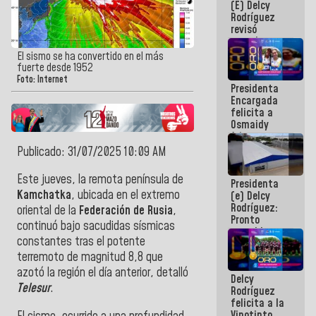
(E) Delcy
y del Caribe
Rodríguez
2026
revisó
agenda
económica y
El sismo se ha convertido en el más
ejecución de
fuerte desde 1952
fondos de
Foto: Internet
Presidenta
emergencia
Encargada
post-sismos
felicita a
Osmaidy
Arias y
Giraly
Publicado: 31/07/2025 10:09 AM
Marcano por
hacer
Este jueves, la remota península de
Presidenta
historia en
Kamchatka
, ubicada en el extremo
(e) Delcy
los
Rodríguez:
Centroamericanos
oriental de la
Federación de Rusia
,
Pronto
continuó bajo sacudidas sísmicas
restableceremos
constantes tras el potente
las
operaciones
terremoto de magnitud 8,8 que
en el
azotó la región el día anterior, detalló
Delcy
Aeropuerto
Telesur
.
Rodríguez
Internacional
felicita a la
de
Vinotinto