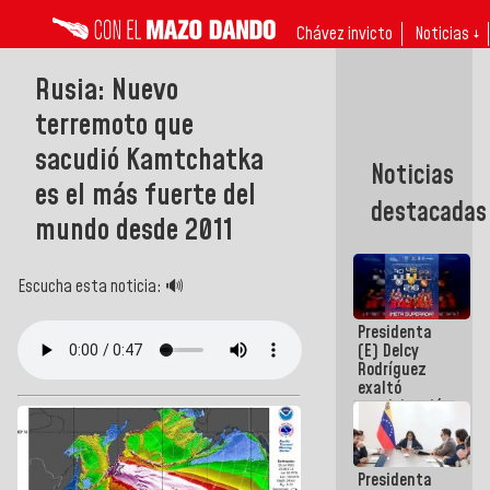
Chávez invicto
Noticias ↓
Rusia: Nuevo
terremoto que
sacudió Kamtchatka
Noticias
es el más fuerte del
destacadas
mundo desde 2011
Escucha esta noticia: 🔊
Presidenta
(E) Delcy
Rodríguez
exaltó
participación
de
Venezuela
en Juegos
Presidenta
Centroamericanos