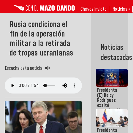
Chávez invicto
Noticias ↓
Rusia condiciona el
fin de la operación
militar a la retirada
Noticias
de tropas ucranianas
destacadas
Escucha esta noticia: 🔊
Presidenta
(E) Delcy
Rodríguez
exaltó
participación
de
Venezuela
en Juegos
Presidenta
Centroamericanos