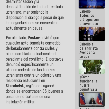
desmilitarización y la
al plan de
desnazificación de todo el territorio
ahorro
Cabello:
energético
ucraniano, manteniendo la
Todos los
disposición al diálogo a pesar de que
diálogos son
las negociaciones se encuentran
bienvenidos
siempre que
actualmente en pausa.
estén en el
marco de la
Por otro lado,
Peskov
advirtió que
Constitución
cualquier acto terrorista cometido
Cabello al
de la
palangrista
deliberadamente contra civiles y
República
Avendaño:
niños cambiaría radicalmente el
Lo que
paradigma del conflicto. El portavoz
vayas a
denunció específicamente un
escribir
hazlo hoy
ataque reciente de las fuerzas
por que no
ucranianas contra un colegio y una
¿Cómo
sabemos si
residencia estudiantil en
funciona la
la semana
guerra
que viene
Starobelsk
, región de Lugansk,
cognitiva a
hay
donde se encontraban 86 jóvenes a
favor de la
programa
pesar de no tratarse de una
narrativa
hegemónica?
instalación militar.
(1)