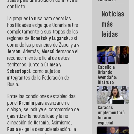
Maiquetía
serias para una solución definitiva al
Sub 20
conflicto.
campeona
Noticias
frente
La propuesta rusa para cesar las
México Sub
más
hostilidades exige que Ucrania retire
23 en los
Centroamericanos
completamente a sus tropas de las
leídas
regiones de
Donetsk y Lugansk,
así
como de las provincias de Zaporiyia y
Jersón
. Además,
Moscú
demanda el
reconocimiento oficial de estos
territorios, junto a
Crimea
y
Cabello a
Sebastopol
, como sujetos
Orlando
Avendaño:
integrantes de la Federación de
Disfruto
Rusia.
cada vez
que escribes
Entre las condiciones establecidas
porque lo
por el
Kremlin
para avanzar en el
que haces
Caracas
es
diálogo, se incluye el compromiso de
implementará
embarrarla
garantizar la neutralidad y la no
horario
alineación de
Ucrania
. Asimismo,
especial
para
Rusia
exige la desnuclearización, la
adaptarse