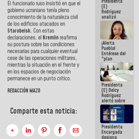
Presidenta
El funcionario ruso insistió en que el
(E)
gobierno ucraniano tenía pleno
Rodríguez
conocimiento de la naturaleza civil
analizó
junto a
de los edificios atacados en
gobernadores
Starobelsk
. Con estas
planes de
declaraciones, el
Kremlin
reafirma
recuperación
¡Alerta
del Sistema
su postura sobre las condiciones
Pueblo!
Eléctrico
necesarias para cualquier eventual
Entérese del
Nacional
cese de las operaciones militares,
"plan
enjambre"
mientras la situación en el frente y
de La Sayo
en los espacios de negociación
para
permanece en un punto crítico.
sabotear el
Presidenta
diálogo y
(E) Delcy
promover el
REDACCIÓN MAZO
Rodríguez
caos
alertó sobre
el impacto
Comparte esta noticia:
de la
emergencia
climática en
Presidenta
los oceános
Encargada
designa