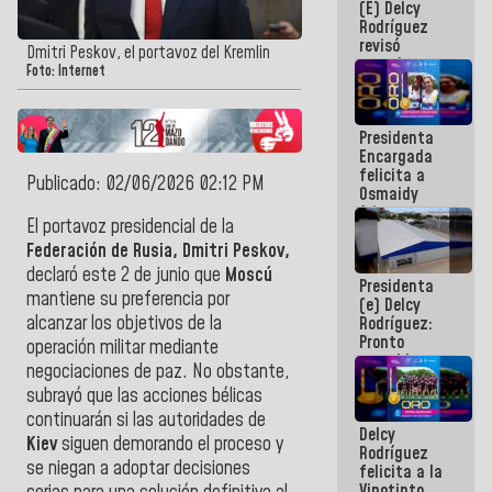
(E) Delcy
y del Caribe
Rodríguez
2026
revisó
Dmitri Peskov, el portavoz del Kremlin
agenda
Foto: Internet
económica y
ejecución de
fondos de
Presidenta
emergencia
Encargada
post-sismos
felicita a
Publicado: 02/06/2026 02:12 PM
Osmaidy
Arias y
El portavoz presidencial de la
Giraly
Marcano por
Federación de Rusia, Dmitri Peskov,
hacer
declaró este 2 de junio que
Moscú
Presidenta
historia en
mantiene su preferencia por
(e) Delcy
los
alcanzar los objetivos de la
Rodríguez:
Centroamericanos
Pronto
operación militar mediante
restableceremos
negociaciones de paz. No obstante,
las
subrayó que las acciones bélicas
operaciones
en el
continuarán si las autoridades de
Delcy
Aeropuerto
Kiev
siguen demorando el proceso y
Rodríguez
Internacional
se niegan a adoptar decisiones
felicita a la
de
Vinotinto