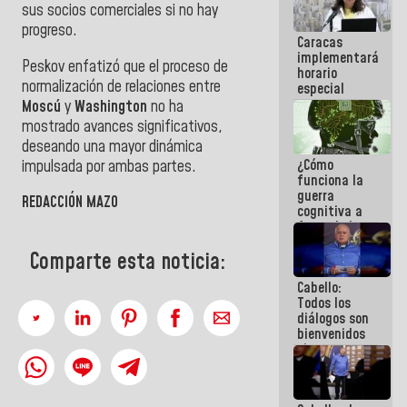
sus socios comerciales si no hay
porque lo
que haces
progreso.
Caracas
es
implementará
embarrarla
Peskov enfatizó que el proceso de
horario
normalización de relaciones entre
especial
para
Moscú
y
Washington
no ha
adaptarse
mostrado avances significativos,
al plan de
deseando una mayor dinámica
ahorro
¿Cómo
impulsada por ambas partes.
energético
funciona la
guerra
REDACCIÓN MAZO
cognitiva a
favor de la
narrativa
Comparte esta noticia:
hegemónica?
(1)
Cabello:
Todos los
diálogos son
bienvenidos
siempre que
estén en el
marco de la
Constitución