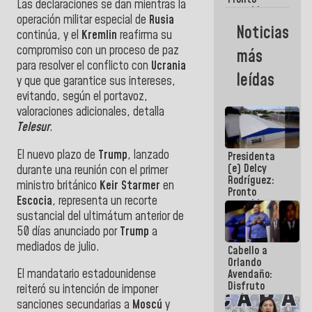
Las declaraciones se dan mientras la
restableceremos
operación militar especial de
Rusia
las
Noticias
continúa, y el
Kremlin
reafirma su
operaciones
en el
compromiso con un proceso de paz
más
Aeropuerto
para resolver el conflicto con
Ucrania
Internacional
leídas
y que que garantice sus intereses,
de
Maiquetía
evitando, según el portavoz,
valoraciones adicionales, detalla
Telesur
.
El nuevo plazo de
Trump
, lanzado
Presidenta
(e) Delcy
durante una reunión con el primer
Rodríguez:
ministro británico
Keir Starmer
en
Pronto
Escocia
, representa un recorte
restableceremos
sustancial del ultimátum anterior de
las
operaciones
50 días anunciado por
Trump
a
en el
mediados de julio.
Cabello a
Aeropuerto
Orlando
Internacional
El mandatario estadounidense
Avendaño:
de
Disfruto
Maiquetía
reiteró su intención de imponer
cada vez
sanciones secundarias a
Moscú
y
que escribes