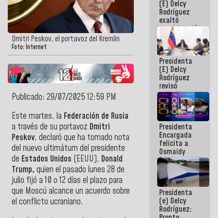
(E) Delcy
Panamericana
Rodríguez
Sub-17
exaltó
participación
de
Dmitri Peskov, el portavoz del Kremlin
Venezuela
Foto: Internet
en Juegos
Presidenta
Centroamericanos
(E) Delcy
y del Caribe
Rodríguez
2026
revisó
agenda
Publicado: 29/07/2025 12:59 PM
económica y
ejecución de
Este martes, la
Federación de Rusia
fondos de
a través de su portavoz
Dmitri
Presidenta
emergencia
Encargada
post-sismos
Peskov
, declaró que ha tomado nota
felicita a
del nuevo ultimátum del presidente
Osmaidy
de
Estados Unidos
(EEUU),
Donald
Arias y
Giraly
Trump,
quien el pasado lunes 28 de
Marcano por
julio fijó a 10 o 12 días el plazo para
hacer
que Moscú alcance un acuerdo sobre
Presidenta
historia en
(e) Delcy
los
el conflicto ucraniano.
Rodríguez:
Centroamericanos
Pronto