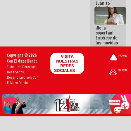
Juanito
Alimaña son
harina del
mismo
costal
¡No la
soportan!
Entérese de
las movidas
que realizan
antiguos
Copyright © 2026
VISITA
HOME
cómplices
Con El Mazo Dando.
NUESTRAS
de La Sayo
REDES
Todos Los Derechos
para
SOCIALES →
SUBIR
Reservados.
sacudírsela
Desarrollado por: Con
El Mazo Dando