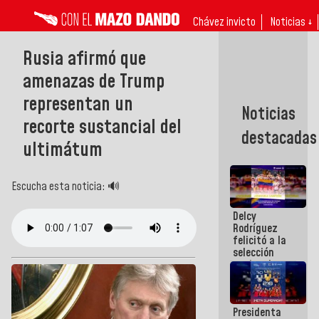
Chávez invicto
Noticias ↓
Rusia afirmó que
amenazas de Trump
representan un
Noticias
recorte sustancial del
destacadas
ultimátum
Escucha esta noticia: 🔊
Delcy
Rodríguez
felicitó a la
selección
nacional
masculina
de voleibol
campeona
Presidenta
de la Copa