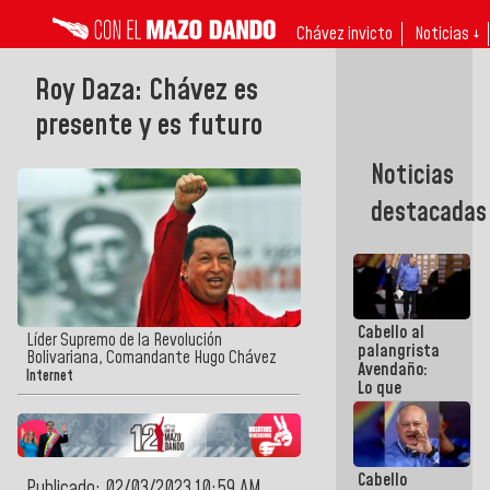
Chávez invicto
Noticias ↓
Roy Daza: Chávez es
presente y es futuro
Noticias
destacadas
Cabello al
Líder Supremo de la Revolución
palangrista
Bolivariana, Comandante Hugo Chávez
Avendaño:
Internet
Lo que
vayas a
escribir
hazlo hoy
por que no
Cabello
sabemos si
Publicado: 02/03/2023 10:59 AM