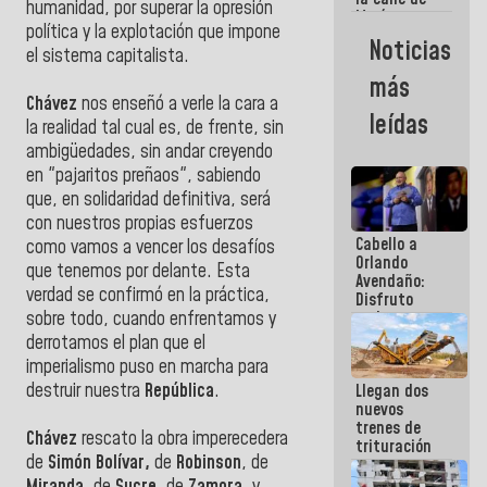
humanidad, por superar la opresión
María
política y la explotación que impone
Machado se
Noticias
estrellaron
el sistema capitalista.
de frente
más
contra el
Chávez
nos enseñó a verle la cara a
Pueblo
leídas
la realidad tal cual es, de frente, sin
ambigüedades, sin andar creyendo
en "pajaritos preñaos", sabiendo
que, en solidaridad definitiva, será
con nuestros propias esfuerzos
Cabello a
como vamos a vencer los desafíos
Orlando
que tenemos por delante. Esta
Avendaño:
verdad se confirmó en la práctica,
Disfruto
cada vez
sobre todo, cuando enfrentamos y
que escribes
derrotamos el plan que el
porque lo
imperialismo puso en marcha para
que haces
destruir nuestra
República
.
Llegan dos
es
nuevos
embarrarla
trenes de
Chávez
rescato la obra imperecedera
trituración
de
Simón Bolívar,
de
Robinson
, de
para
optimizar