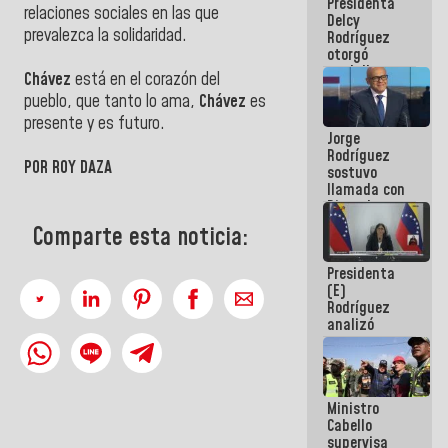
Presidenta
abordar
relaciones sociales en las que
Delcy
planes de
prevalezca la solidaridad.
Rodríguez
acción
otorgó
medalla
Chávez
está en el corazón del
"Héroe de
pueblo, que tanto lo ama,
Chávez
es
Venezuela"
a servidores
presente y es futuro.
Jorge
públicos
Rodríguez
POR ROY DAZA
sostuvo
llamada con
Dinorah
Figuera y
Comparte esta noticia:
acuerdan
primer
Presidenta
encuentro
(E)
presencial
Rodríguez
para el
analizó
diálogo
junto a
gobernadores
planes de
recuperación
Ministro
del Sistema
Cabello
Eléctrico
supervisa
Nacional