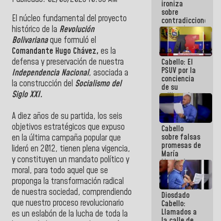
ironiza
la semana
sobre
que viene
El núcleo fundamental del proyecto
contradicciones
hay
y mentiras
histórico de la
Revolución
programa
de María
Bolivariana
que formuló el
Machado:
Comandante Hugo Chávez,
es la
¡Créanle!
defensa y preservación de nuestra
Cabello: El
PSUV por la
Independencia Nacional
, asociada a
conciencia
la construcción del
Socialismo del
de su
Siglo XXI.
militancia
es la
organización
A diez años de su partida, los seis
política más
objetivos estratégicos que expuso
Cabello
sólida de
sobre falsas
Venezuela
en la última campaña popular que
promesas de
lideró en 2012, tienen plena vigencia,
María
y constituyen un mandato político y
Machado:
moral, para todo aquel que se
¿Quién le
puede creer?
proponga la transformación radical
¿Y la gente
de nuestra sociedad, comprendiendo
Diosdado
que ella iba
que nuestro proceso revolucionario
Cabello:
a salvar en
Llamados a
La Guaira?
es un eslabón de la lucha de toda la
la calle de