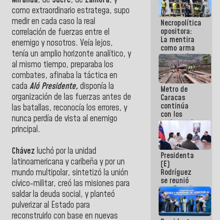
Miranda
, de
Sucre
, de
Zamora
, y
manejo de
como extraordinario estratega, supo
escombros
medir en cada caso la real
Necropolítica
en La Guaira
opositora:
correlación de fuerzas entre el
La mentira
enemigo y nosotros. Veía lejos,
como arma
tenía un amplio horizonte analítico, y
contra el
al mismo tiempo, preparaba los
Pueblo
combates, afinaba la táctica en
cada
Aló Presidente,
disponía la
Metro de
organización de las fuerzas antes de
Caracas
continúa
las batallas, reconocía los errores, y
con los
nunca perdía de vista al enemigo
trabajos de
principal.
mantenimiento
e inspección
en la Línea 2
Chávez
luchó por la unidad
Presidenta
latinoamericana y caribeña y por un
(E)
Rodríguez
mundo multipolar, sintetizó la unión
se reunió
cívico-militar, creó las misiones para
con Estado
saldar la deuda social, y planteó
Mayor
pulverizar al Estado para
Eléctrico
para
reconstruirlo con base en nuevas