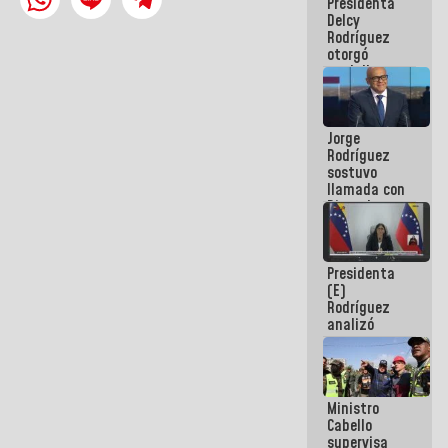
Presidenta
abordar
Delcy
planes de
Rodríguez
acción
otorgó
medalla
"Héroe de
Venezuela"
a servidores
Jorge
públicos
Rodríguez
sostuvo
llamada con
Dinorah
Figuera y
acuerdan
primer
Presidenta
encuentro
(E)
presencial
Rodríguez
para el
analizó
diálogo
junto a
gobernadores
planes de
recuperación
Ministro
del Sistema
Cabello
Eléctrico
supervisa
Nacional