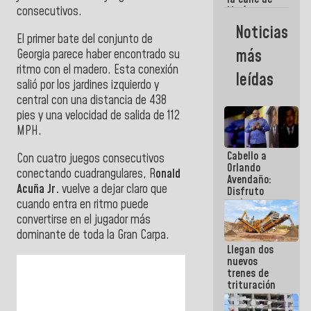
María
consecutivos.
Machado se
Noticias
estrellaron
El primer bate del conjunto de
de frente
más
Georgia parece haber encontrado su
contra el
ritmo con el madero. Esta conexión
Pueblo
leídas
salió por los jardines izquierdo y
central con una distancia de 438
pies y una velocidad de salida de 112
MPH.
Cabello a
Con cuatro juegos consecutivos
Orlando
conectando cuadrangulares, R
onald
Avendaño:
Acuña Jr.
vuelve a dejar claro que
Disfruto
cada vez
cuando entra en ritmo puede
que escribes
convertirse en el jugador más
porque lo
dominante de toda la Gran Carpa.
que haces
Llegan dos
es
nuevos
embarrarla
trenes de
trituración
para
optimizar