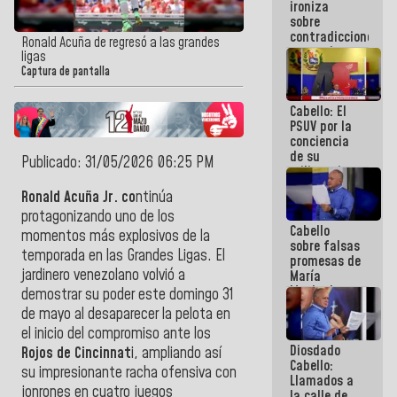
ironiza
la semana
sobre
que viene
contradicciones
hay
Ronald Acuña de regresó a las grandes
y mentiras
programa
ligas
de María
Captura de pantalla
Machado:
¡Créanle!
Cabello: El
PSUV por la
conciencia
de su
Publicado: 31/05/2026 06:25 PM
militancia
es la
Ronald Acuña Jr. co
ntinúa
organización
protagonizando uno de los
política más
Cabello
sólida de
momentos más explosivos de la
sobre falsas
Venezuela
temporada en las Grandes Ligas. El
promesas de
jardinero venezolano volvió a
María
Machado:
demostrar su poder este domingo 31
¿Quién le
de mayo al desaparecer la pelota en
puede creer?
el inicio del compromiso ante los
¿Y la gente
Diosdado
que ella iba
Rojos de Cincinnat
i, ampliando así
Cabello:
a salvar en
su impresionante racha ofensiva con
Llamados a
La Guaira?
jonrones en cuatro juegos
la calle de