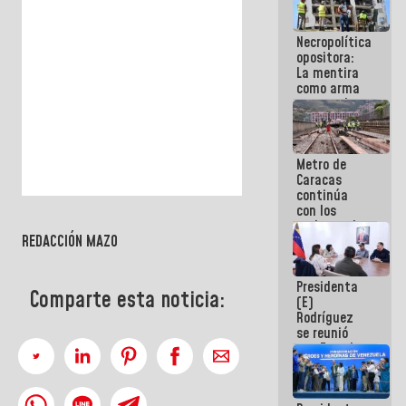
manejo de
escombros
Necropolítica
en La Guaira
opositora:
La mentira
como arma
contra el
Pueblo
Metro de
Caracas
continúa
con los
trabajos de
REDACCIÓN MAZO
mantenimiento
e inspección
en la Línea 2
Presidenta
Comparte esta noticia:
(E)
Rodríguez
se reunió
con Estado
Mayor
Eléctrico
para