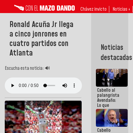
Chávez invicto
Noticias ↓
Ronald Acuña Jr llega
a cinco jonrones en
cuatro partidos con
Noticias
Atlanta
destacadas
Escucha esta noticia: 🔊
Cabello al
palangrista
Avendaño:
Lo que
vayas a
escribir
hazlo hoy
por que no
Cabello
sabemos si