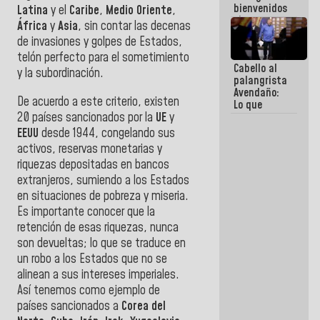
bienvenidos
Latina
y
el
Caribe
,
Medio Oriente
,
siempre que
África
y
Asia
, sin contar las decenas
estén en el
de invasiones y golpes de Estados,
marco de la
Constitución
telón perfecto para el sometimiento
Cabello al
de la
y la subordinación.
palangrista
República
Avendaño:
De acuerdo a este criterio, existen
Lo que
20 países sancionados por la
UE
y
vayas a
escribir
EEUU
desde 1944, congelando sus
hazlo hoy
activos, reservas monetarias y
por que no
riquezas depositadas en bancos
sabemos si
la semana
extranjeros, sumiendo a los Estados
que viene
en situaciones de pobreza y miseria.
hay
Es importante conocer que la
programa
retención de esas riquezas, nunca
son devueltas; lo que se traduce en
un robo a los Estados que no se
alinean a sus intereses imperiales.
Así tenemos como ejemplo de
países sancionados a
Corea del