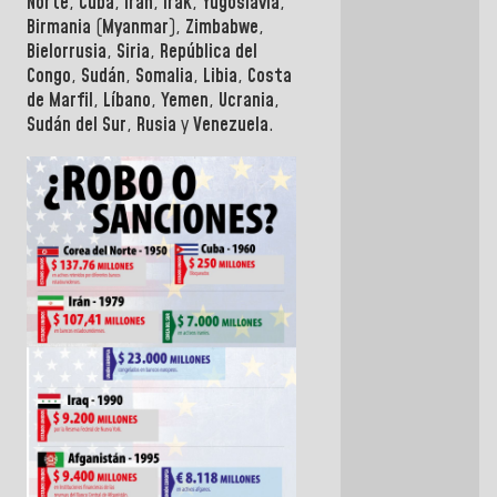
Norte
,
Cuba
,
Irán
,
Irak
,
Yugoslavia
,
Birmania
(
Myanmar
),
Zimbabwe
,
Bielorrusia
,
Siria
,
República del
Congo
,
Sudán
,
Somalia
,
Libia
,
Costa
de Marfil
,
Líbano
,
Yemen
,
Ucrania
,
Sudán del Sur
,
Rusia
y
Venezuela
.