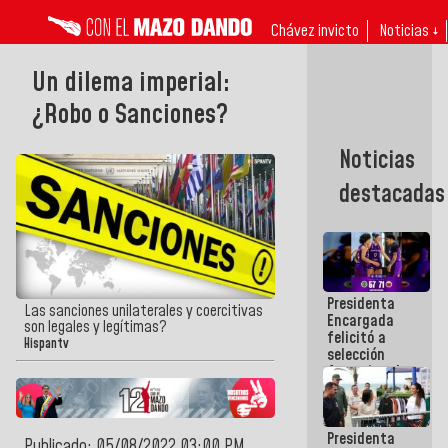
Chávez invicto
Noticias ↓
Un dilema imperial:
¿Robo o Sanciones?
Noticias
destacadas
Presidenta
Las sanciones unilaterales y coercitivas
Encargada
son legales y legítimas?
felicitó a
Hispantv
selección
femenina de
baloncesto
por su
clasificación
Presidenta
a la
Publicado: 05/08/2022 03:00 PM