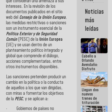
que consideran una amenaza a sus
comerciantes
intereses. En la revisión de los
y
Noticias
documentos publicados en el sitio
emprendedores
afectados
web del
Consejo de la Unión Europea
,
más
por
las medidas restrictivas o sanciones
terremotos
leídas
son un instrumento esencial de la
Política Exterior y de Seguridad
Común
(
PESC
) de la
Unión Europea
(
UE
) y se usan dentro de un
planteamiento político integrado y
global que comprende el diálogo,
Cabello a
Orlando
acciones complementarias, entre
Avendaño:
otros instrumentos disponibles.
Disfruto
cada vez
Las sanciones pretenden producir un
que escribes
porque lo
cambio en la política o la conducta
que haces
de aquellos a los que van dirigidas,
Llegan dos
es
con miras a fomentar los objetivos
nuevos
embarrarla
trenes de
de la
PESC
, y se aplican a:
trituración
para
·
Gobiernos de países no
optimizar