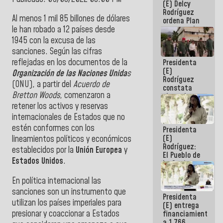
(E) Delcy
AmeriCup
Rodríguez
2027
Al menos 1 mil
85 billones de dólares
ordena Plan
maestro de
le han robado a 12 países
desde
desarrollo
1945
con la excusa de las
logístico y
sanciones. Según las cifras
turístico
reflejadas en los documentos de la
Presidenta
para La
(E)
Guaira
Organización de las Naciones Unida
s
Rodríguez
(ONU), a partir del
Acuerdo de
constata
Bretton Woods
,
comenzaron a
obras de
rehabilitación
retener los activos y reservas
de Escuela
internacionales de Estados que no
Militar de
estén conformes con los
Presidenta
Mamo en La
(E)
Guaira
lineamientos políticos y económicos
Rodríguez:
establecidos por la
Unión Europea
y
El Pueblo de
Estados Unidos
.
La Guaira
siempre
En política internacional las
estará
acompañada
sanciones son un instrumento que
Presidenta
por el
utilizan los países imperiales para
(E) entrega
Gobierno
presionar y coaccionar a Estados
financiamientos
Nacional
a 1.766