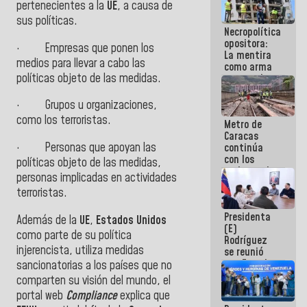
pertenecientes a la
UE
, a causa de
manejo de
sus políticas.
escombros
Necropolítica
en La Guaira
opositora:
·
Empresas que ponen los
La mentira
medios para llevar a cabo las
como arma
políticas objeto de las medidas.
contra el
Pueblo
·
Grupos u organizaciones,
como los terroristas.
Metro de
Caracas
·
Personas que apoyan las
continúa
con los
políticas objeto de las medidas,
trabajos de
personas implicadas en actividades
mantenimiento
terroristas.
e inspección
en la Línea 2
Presidenta
Además de la
UE
,
Estados Unidos
(E)
como parte de su política
Rodríguez
injerencista, utiliza medidas
se reunió
con Estado
sancionatorias a los países que no
Mayor
comparten su visión del mundo, el
Eléctrico
portal web
Compliance
explica que
para