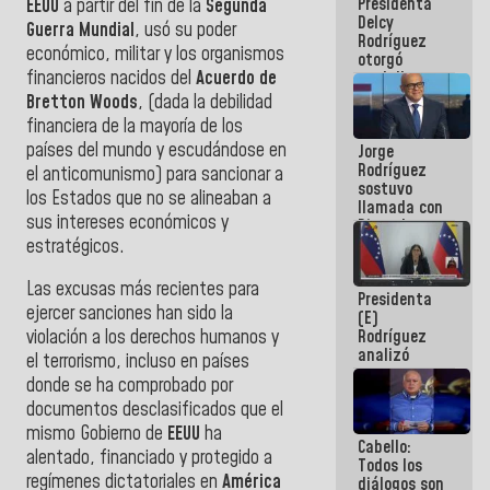
Presidenta
EEUU
a partir del fin de la
Segunda
abordar
Delcy
planes de
Guerra Mundial
, usó su poder
Rodríguez
acción
económico, militar y los organismos
otorgó
financieros nacidos del
Acuerdo de
medalla
"Héroe de
Bretton Woods
, (dada la debilidad
Venezuela"
financiera de la mayoría de los
a servidores
países del mundo y escudándose en
Jorge
públicos
Rodríguez
el anticomunismo) para sancionar a
sostuvo
los Estados que no se alineaban a
llamada con
sus intereses económicos y
Dinorah
Figuera y
estratégicos.
acuerdan
primer
Las excusas más recientes para
Presidenta
encuentro
ejercer sanciones han sido la
(E)
presencial
Rodríguez
violación a los derechos humanos y
para el
analizó
diálogo
el terrorismo, incluso en países
junto a
donde se ha comprobado por
gobernadores
documentos desclasificados que el
planes de
recuperación
mismo Gobierno de
EEUU
ha
Cabello:
del Sistema
alentado, financiado y protegido a
Todos los
Eléctrico
regímenes dictatoriales en
América
diálogos son
Nacional