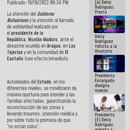
(e) Delcy
Publicado: 19/10/2022 09:34 PM
los
Rodríguez:
Centroamericanos
Pronto
La atención del
Gobierno
restableceremos
Bolivariano
y la atención al llamado
las
de solidaridad realizado por
operaciones
en el
el
presidente de la
Delcy
Aeropuerto
República
,
Nicolás Maduro
, ante el
Rodríguez
Internacional
desastre ocurrido en
Aragua
, en
Las
felicita a la
de
Vinotinto
Maiquetía
Tejerías
y en la comunidad de
El
Sub 20
Castaño
tuvo efecto inmediato.
campeona
frente
México Sub
Presidenta
23 en los
Encargada
Centroamericanos
Autoridades del
Estado
, en los
designa
diferentes niveles, se movilizaron de
nuevos
manera oportuna para atender a las
titulares en
el
familias afectadas, garantizando la
Viceministerio
reconstrucción de las zonas y
de Energía
llevando insumos, atención médica y
Presidenta
Eléctrica y
(E) Delcy
por sobre todo la promesa de que
CORPOELEC
Rodríguez
“no están solos”.
exhorta a