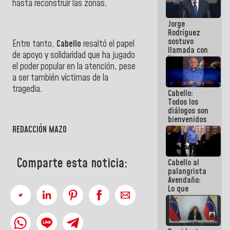
hasta reconstruir las zonas.
Venezuela"
a servidores
Jorge
públicos
Rodríguez
sostuvo
Entre tanto,
Cabello
resaltó el papel
llamada con
de apoyo y solidaridad que ha jugado
Dinorah
el poder popular en la atención, pese
Figuera y
acuerdan
a ser también víctimas de la
primer
tragedia.
Cabello:
encuentro
Todos los
presencial
diálogos son
para el
bienvenidos
diálogo
siempre que
REDACCIÓN MAZO
estén en el
marco de la
Constitución
Comparte esta noticia:
Cabello al
de la
palangrista
República
Avendaño:
Lo que
vayas a
escribir
hazlo hoy
por que no