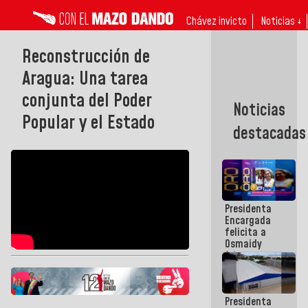
Chávez invicto
Noticias ↓
Reconstrucción de
Aragua: Una tarea
conjunta del Poder
Noticias
Popular y el Estado
destacadas
Presidenta
Encargada
felicita a
Osmaidy
Arias y
Giraly
Marcano por
hacer
Presidenta
historia en