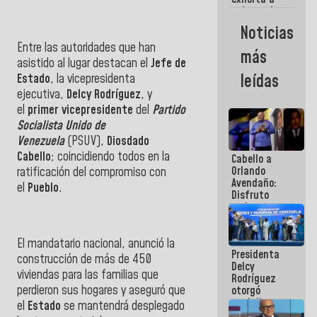
gobernadores
y alcaldes a
Noticias
edificar
Entre las autoridades que han
casas para
más
abuelos
asistido al lugar destacan el
Jefe de
leídas
Estado
, la vicepresidenta
ejecutiva,
Delcy Rodríguez
, y
el
primer vicepresidente
del
Partido
Socialista Unido de
Venezuela
(PSUV),
Diosdado
Cabello
; coincidiendo todos en la
Cabello a
Orlando
ratificación del compromiso con
Avendaño:
el
Pueblo
.
Disfruto
cada vez
que escribes
porque lo
El mandatario nacional, anunció la
que haces
Presidenta
es
construcción de más de 450
Delcy
embarrarla
viviendas para las familias que
Rodríguez
perdieron sus hogares y aseguró que
otorgó
medalla
el
Estado
se mantendrá desplegado
"Héroe de