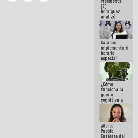
Presidenta
sabemos si
(E)
la semana
Rodríguez
que viene
analizó
hay
junto a
programa
gobernadores
planes de
recuperación
Caracas
del Sistema
implementará
Eléctrico
horario
Nacional
especial
para
adaptarse
al plan de
ahorro
¿Cómo
energético
funciona la
guerra
cognitiva a
favor de la
narrativa
hegemónica?
(1)
¡Alerta
Pueblo!
Entérese del