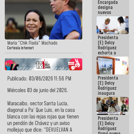
Encargada
Centroamericanos
designa
nuevos
titulares en
el
Viceministerio
de Energía
Presidenta
Eléctrica y
(E) Delcy
CORPOELEC
María "Chik Flada" Machado
Rodríguez
Cortesía internet
exhorta a
gobernadores
y alcaldes a
edificar
casas para
Presidenta
abuelos
Publicado: 03/06/2026 11:56 PM
(E) Delcy
Rodríguez
Miércoles 03 de junio del 2026.
inaugura
casa de los
Abuelos
Maracaibo, sector Santa Lucia,
Primavera
diagonal a Pa’ Que Luis, en la casa
en Caracas
blanca con las rejas rojas que tienen
Presidenta
un pendón de Chávez y un aviso
(E) Delcy
Rodríguez
mollejuo que dice: “DEVUELVAN A
firmó nueva