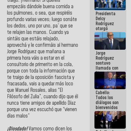
traigo. ¡Hermano! Si queréis
manejo de
empezáis dándole buena comida a
escombros
los pulmones, o sea, que respiréis
Presidenta
en La Guaira
Delcy
profundo varias veces; luego sonáte
Rodríguez
los dedos, uno por uno, pa’ que se
otorgó
te relajen las manos. Cuando ya
medalla
"Héroe de
sintáis que estáis relajado,
Venezuela"
aprovechá y le confirmáis al hermano
a servidores
Jorge Rodríguez que mañana a
Jorge
públicos
primera hora váis a estar en el
Rodríguez
sostuvo
consultorio de primerito en la cola,
llamada con
porque con toda la información que
Dinorah
te traigo de la oposición fascista y
Figuera y
acuerdan
fracasada, vais a quedar más loco
primer
que Manuel Rosales, alias “El
Cabello:
encuentro
Filósofo del Zulia”, cuando dijo que él
Todos los
presencial
diálogos son
para el
nunca tiene amigos de apellido Díaz
bienvenidos
diálogo
porque una vez escuchó que “vienen
siempre que
días malos”
estén en el
marco de la
Constitución
¡Diosdado!
Vamos como dicen los