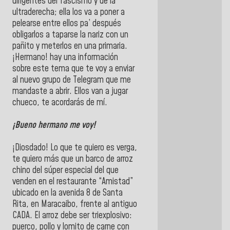
dirigentes del fascismo y de la
ultraderecha; ella los va a poner a
pelearse entre ellos pa’ después
obligarlos a taparse la nariz con un
pañito y meterlos en una primaria.
¡Hermano! hay una información
sobre este tema que te voy a enviar
al nuevo grupo de Telegram que me
mandaste a abrir. Ellos van a jugar
chueco, te acordarás de mí.
¡Bueno hermano me voy!
¡Diosdado! Lo que te quiero es verga,
te quiero más que un barco de arroz
chino del súper especial del que
venden en el restaurante “Amistad”
ubicado en la avenida 8 de Santa
Rita, en Maracaibo, frente al antiguo
CADA. El arroz debe ser triexplosivo:
puerco, pollo y lomito de carne con