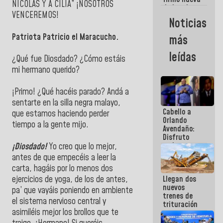
NICOLÁS Y A CILIA” ¡NOSOTROS
de Ley de
VENCEREMOS!
Arrendamiento
Noticias
aprobada
por la AN
Patriota Patricio el Maracucho.
más
leídas
¿Qué fue Diosdado? ¿Cómo estáis
mi hermano querido?
¡Primo! ¿Qué hacéis parado? Andá a
sentarte en la silla negra malayo,
Cabello a
que estamos haciendo perder
Orlando
tiempo a la gente mijo.
Avendaño:
Disfruto
cada vez
¡Diosdado!
Yo creo que lo mejor,
que escribes
antes de que empecéis a leer la
porque lo
carta, hagáis por lo menos dos
que haces
Llegan dos
ejercicios de yoga, de los de antes,
es
nuevos
embarrarla
pa’ que vayáis poniendo en ambiente
trenes de
el sistema nervioso central y
trituración
asimiléis mejor los brollos que te
para
optimizar