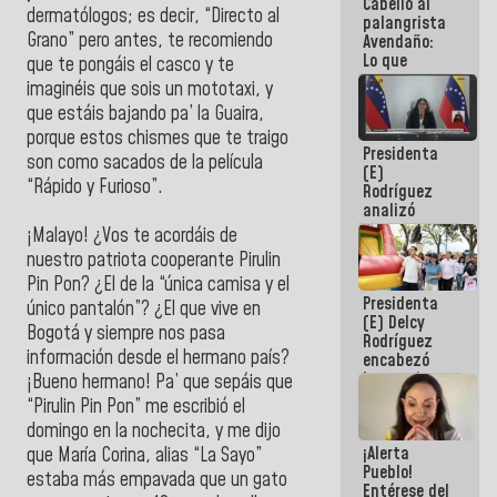
Cabello al
de la
dermatólogos; es decir, “Directo al
palangrista
República
Grano” pero antes, te recomiendo
Avendaño:
Lo que
que te pongáis el casco y te
vayas a
imaginéis que sois un mototaxi, y
escribir
que estáis bajando pa’ la Guaira,
hazlo hoy
por que no
porque estos chismes que te traigo
Presidenta
sabemos si
son como sacados de la película
(E)
la semana
“Rápido y Furioso”.
Rodríguez
que viene
analizó
hay
junto a
programa
¡Malayo! ¿Vos te acordáis de
gobernadores
nuestro patriota cooperante Pirulin
planes de
Pin Pon? ¿El de la “única camisa y el
recuperación
Presidenta
del Sistema
único pantalón”? ¿El que vive en
(E) Delcy
Eléctrico
Bogotá y siempre nos pasa
Rodríguez
Nacional
información desde el hermano país?
encabezó
lanzamiento
¡Bueno hermano! Pa’ que sepáis que
del Plan
“Pirulin Pin Pon” me escribió el
Nacional de
domingo en la nochecita, y me dijo
Recreación
¡Alerta
Vacacional
que María Corina, alias “La Sayo”
Pueblo!
estaba más empavada que un gato
Entérese del