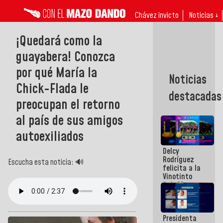
Chávez invicto
Noticias ↓
¡Quedará como la
guayabera! Conozca
por qué María la
Noticias
Chick-Flada le
destacadas
preocupan el retorno
al país de sus amigos
autoexiliados
Delcy
Rodríguez
Escucha esta noticia: 🔊
felicita a la
Vinotinto
Sub 20
campeona
frente
México Sub
Presidenta
23 en los