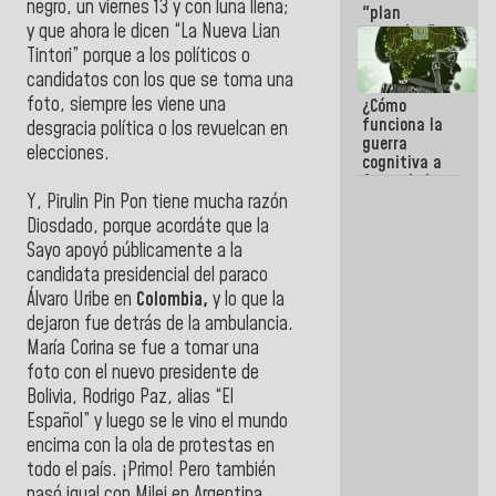
negro, un viernes 13 y con luna llena;
"plan
y que ahora le dicen “La Nueva Lian
enjambre"
de La Sayo
Tintori” porque a los políticos o
para
candidatos con los que se toma una
sabotear el
foto, siempre les viene una
¿Cómo
diálogo y
funciona la
promover el
desgracia política o los revuelcan en
guerra
caos
elecciones.
cognitiva a
favor de la
narrativa
Y, Pirulin Pin Pon tiene mucha razón
hegemónica?
Diosdado, porque acordáte que la
(1)
Sayo apoyó públicamente a la
candidata presidencial del paraco
Álvaro Uribe en
Colombia,
y lo que la
dejaron fue detrás de la ambulancia.
María Corina se fue a tomar una
foto con el nuevo presidente de
Bolivia, Rodrigo Paz, alias “El
Español” y luego se le vino el mundo
encima con la ola de protestas en
todo el país. ¡Primo! Pero también
pasó igual con Milei en Argentina,