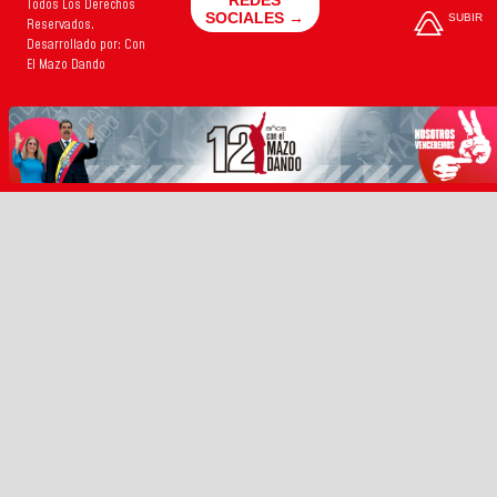
Todos Los Derechos
SOCIALES →
SUBIR
Reservados.
Desarrollado por: Con
El Mazo Dando