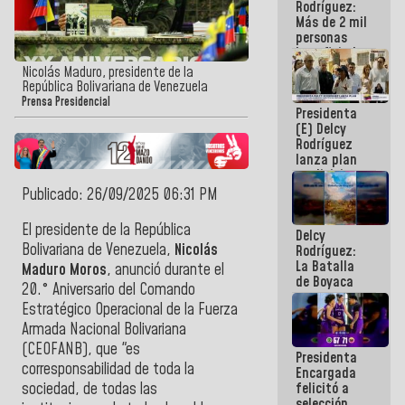
Rodríguez:
Más de 2 mil
personas
beneficiadas
con planes
Nicolás Maduro, presidente de la
para
República Bolivariana de Venezuela
atención de
Prensa Presidencial
Presidenta
emergencia
(E) Delcy
sísmica en
Rodríguez
la última
lanza plan
semana
crediticio
con subsidio
Publicado: 26/09/2025 06:31 PM
a Juntas de
Condominio
El presidente de la República
Delcy
Bolivariana de Venezuela,
Nicolás
Rodríguez:
La Batalla
Maduro Moros
, anunció durante el
de Boyaca
20.° Aniversario del Comando
representa
Estratégico Operacional de la Fuerza
un capítulo
decisivo en
Armada Nacional Bolivariana
la gesta
(CEOFANB), que "es
Presidenta
emancipadora
corresponsabilidad de toda la
Encargada
de nuestra
felicitó a
sociedad, de todas las
América
selección