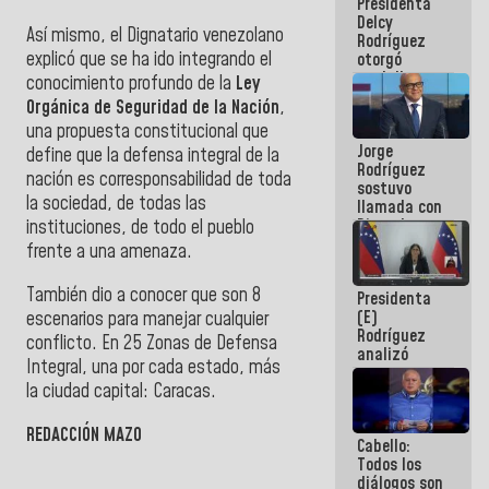
Presidenta
abordar
Delcy
planes de
Así mismo, el Dignatario venezolano
Rodríguez
acción
explicó que se ha ido integrando el
otorgó
medalla
conocimiento profundo de la
Ley
"Héroe de
Orgánica de Seguridad de la Nación
,
Venezuela"
una propuesta constitucional que
a servidores
Jorge
públicos
define que la defensa integral de la
Rodríguez
nación es corresponsabilidad de toda
sostuvo
la sociedad, de todas las
llamada con
Dinorah
instituciones, de todo el pueblo
Figuera y
frente a una amenaza.
acuerdan
primer
También dio a conocer que son 8
Presidenta
encuentro
(E)
escenarios para manejar cualquier
presencial
Rodríguez
para el
conflicto. En 25 Zonas de Defensa
analizó
diálogo
Integral, una por cada estado, más
junto a
la ciudad capital: Caracas.
gobernadores
planes de
recuperación
REDACCIÓN MAZO
Cabello:
del Sistema
Todos los
Eléctrico
diálogos son
Nacional