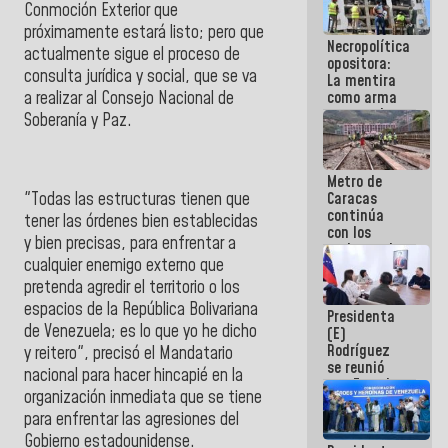
Conmoción Exterior que
manejo de
escombros
próximamente estará listo; pero que
Necropolítica
en La Guaira
actualmente sigue el proceso de
opositora:
consulta jurídica y social, que se va
La mentira
a realizar al Consejo Nacional de
como arma
contra el
Soberanía y Paz.
Pueblo
Metro de
"Todas las estructuras tienen que
Caracas
continúa
tener las órdenes bien establecidas
con los
y bien precisas, para enfrentar a
trabajos de
cualquier enemigo externo que
mantenimiento
e inspección
pretenda agredir el territorio o los
en la Línea 2
espacios de la República Bolivariana
Presidenta
de Venezuela; es lo que yo he dicho
(E)
Rodríguez
y reitero", precisó el Mandatario
se reunió
nacional para hacer hincapié en la
con Estado
organización inmediata que se tiene
Mayor
para enfrentar las agresiones del
Eléctrico
para
Gobierno estadounidense.