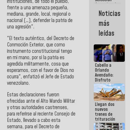
instituciones, de todo el pueblo,
femenina de
frente a una amenaza pequeña,
baloncesto
Noticias
mediana, grande, local, regional o
por su
clasificación
nacional (…), defender la patria de
más
a la
una agresión".
AmeriCup
leídas
2027
"El texto auténtico, del Decreto de
Conmoción Exterior, que como
instrumento constitucional tengo
en mi mano, por si la patria es
agredida militarmente, cosa que
Cabello a
esperamos, con el favor de Dios no
Orlando
Avendaño:
ocurra", enfatizó el Jefe de Estado
Disfruto
venezolano.
cada vez
que escribes
Estas declaraciones fueron
porque lo
que haces
ofrecidas ante el Alto Mando Militar
Llegan dos
es
y otras autoridades castrenses,
nuevos
embarrarla
para referirse al reciente Consejo de
trenes de
trituración
Estado, llevado a cabo esta
para
semana, para el Decreto de
optimizar