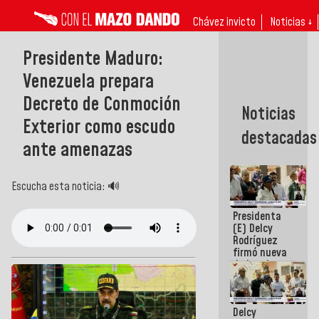
Chávez invicto
Noticias ↓
Presidente Maduro:
Venezuela prepara
Decreto de Conmoción
Noticias
Exterior como escudo
destacadas
ante amenazas
Escucha esta noticia: 🔊
Presidenta
(E) Delcy
Rodríguez
firmó nueva
de Ley de
Arrendamiento
aprobada
por la AN
Delcy