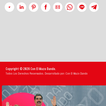
Copyright © 2026 Con El Mazo Dando.
Todos Los Derechos Reservados. Desarrollado por: Con El Mazo Dando