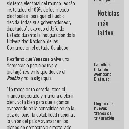
semana
sistema electoral del mundo, están
crediticio
con subsidio
instaladas el 100% de las mesas
Noticias
a Juntas de
electorales, para que el Pueblo
Condominio
más
decida todas sus gobernaciones y
diputados”, expresó el Jefe de
leídas
Estado durante la inauguración de la
Universidad Nacional de las
Comunas en el estado Carabobo.
Reafirmó que
Venezuela
vive una
Cabello a
democracia participativa y
Orlando
protagónica en la que decide el
Avendaño:
Pueblo
y no la oligarquía.
Disfruto
cada vez
que escribes
“La mesa está servida, todo el
porque lo
mundo preparado y mañana a elegir
que haces
bien, vota bien para que sigamos
Llegan dos
es
nuevos
avanzando en la consolidación de la
embarrarla
trenes de
paz del país, la estabilidad nacional,
trituración
la unión del país y avanzar en los
para
planes de democracia directa y de
optimizar