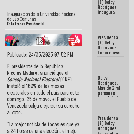
(E) Delcy
Rodríguez
inaugura
Inauguración de la Universidad Nacional
casa de los
de Las Comunas
Abuelos
Foto Prensa Presidencial
Primavera
en Caracas
Presidenta
(E) Delcy
Rodríguez
firmó nueva
Publicado: 24/05/2025 07:52 PM
de Ley de
Arrendamiento
El presidente de la República,
aprobada
Nicolás Maduro,
anunció que el
por la AN
Delcy
Consejo Nacional Electoral
(CNE)
Rodríguez:
instaló el 100% de las mesas
Más de 2 mil
electorales en todo el país para este
personas
beneficiadas
domingo, 25 de mayo, el Pueblo de
con planes
Venezuela salga a ejercer su derecho
para
al voto.
atención de
Presidenta
emergencia
(E) Delcy
sísmica en
“La mejor noticia de todas es que ya
Rodríguez
la última
a 24 horas de una elección, el mejor
lanza plan