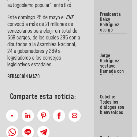
manejo de
autogobierno popular”, enfatizó.
escombros
Presidenta
en La Guaira
Este domingo 25 de mayo el
CNE
Delcy
convocó a más de 21 millones de
Rodríguez
otorgó
venezolanos para elegir un total de
medalla
569 cargos, de los cuales 285 son a
"Héroe de
diputados a la Asamblea Nacional,
Venezuela"
a servidores
24 a gobernadores y 260 a
Jorge
públicos
legisladores a los consejos
Rodríguez
legislativos estadales.
sostuvo
llamada con
Dinorah
REDACCIÓN MAZO
Figuera y
acuerdan
primer
Comparte esta noticia:
Cabello:
encuentro
Todos los
presencial
diálogos son
para el
bienvenidos
diálogo
siempre que
estén en el
marco de la
Constitución