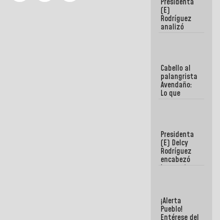
Presidenta
de la
(E)
República
Rodríguez
analizó
junto a
gobernadores
planes de
recuperación
Cabello al
del Sistema
palangrista
Eléctrico
Avendaño:
Nacional
Lo que
vayas a
escribir
hazlo hoy
por que no
Presidenta
sabemos si
(E) Delcy
la semana
Rodríguez
que viene
encabezó
hay
lanzamiento
programa
del Plan
Nacional de
Recreación
¡Alerta
Vacacional
Pueblo!
Entérese del