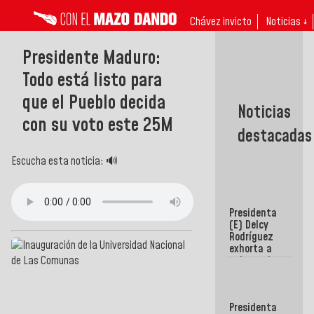
Chávez invicto
Noticias ↓
Presidente Maduro:
Todo está listo para
que el Pueblo decida
Noticias
con su voto este 25M
destacadas
Escucha esta noticia: 🔊
Presidenta
(E) Delcy
Rodríguez
exhorta a
gobernadores
y alcaldes a
edificar
casas para
Presidenta
abuelos