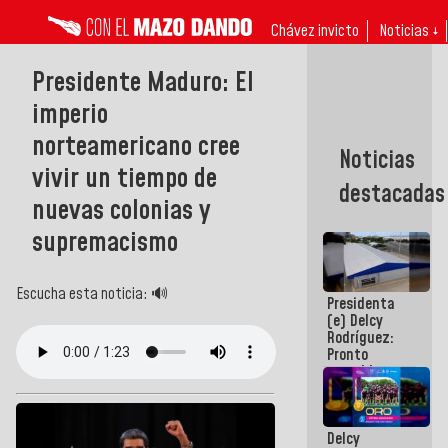
Chávez invicto
Noticias ↓
Presidente Maduro: El
imperio
norteamericano cree
Noticias
vivir un tiempo de
destacadas
nuevas colonias y
supremacismo
Escucha esta noticia: 🔊
Presidenta
(e) Delcy
Rodríguez:
Pronto
restableceremos
las
operaciones
en el
Delcy
Aeropuerto