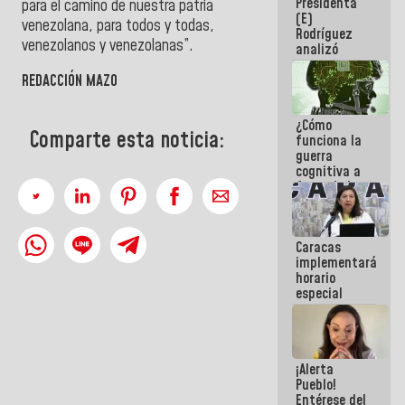
Presidenta
sabemos si
para el camino de nuestra patria
(E)
la semana
venezolana, para todos y todas,
Rodríguez
que viene
venezolanos y venezolanas”.
analizó
hay
junto a
programa
gobernadores
REDACCIÓN MAZO
planes de
recuperación
¿Cómo
del Sistema
Comparte esta noticia:
funciona la
Eléctrico
guerra
Nacional
cognitiva a
favor de la
narrativa
hegemónica?
(1)
Caracas
implementará
horario
especial
para
adaptarse
al plan de
ahorro
¡Alerta
energético
Pueblo!
Entérese del