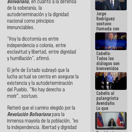
Bolivariana,
en cuanto a la defensa
Venezuela"
de la soberanía, la
a servidores
Jorge
públicos
autodeterminación y la dignidad
Rodríguez
nacional como principios
sostuvo
irrenunciables.
llamada con
Dinorah
Figuera y
“Hoy la dicotomía es entre
acuerdan
independencia o colonia, entre
primer
esclavitud y libertad, entre dignidad
Cabello:
encuentro
y humillación”, afirmó.
Todos los
presencial
diálogos son
para el
bienvenidos
diálogo
El jefe de Estado subrayó que la
siempre que
lucha actual se centra en asegurar la
estén en el
existencia y la autodeterminación
marco de la
Constitución
del Pueblo, "No hay derecho a
Cabello al
de la
morir", sostuvo.
palangrista
República
Avendaño:
Reiteró que el camino elegido por la
Lo que
vayas a
Revolución Bolivariana
para la
escribir
inmensa mayoría de la población, "es
hazlo hoy
la independencia, libertad y dignidad
por que no