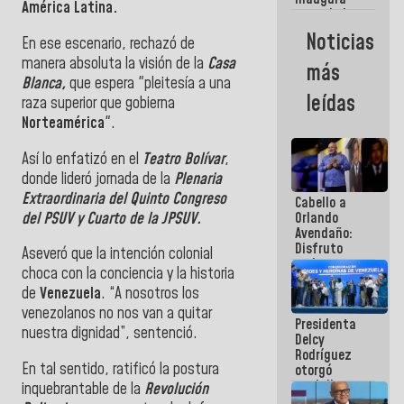
América Latina.
casa de los
Abuelos
Noticias
En ese escenario, rechazó de
Primavera
en Caracas
manera absoluta la visión de la
Casa
más
Blanca,
que espera "pleitesía a una
leídas
raza superior que gobierna
Norteamérica
".
Así lo enfatizó en el
Teatro Bolívar
,
donde lideró jornada de la
Plenaria
Extraordinaria del Quinto Congreso
Cabello a
del PSUV y Cuarto de la JPSUV.
Orlando
Avendaño:
Disfruto
Aseveró que la intención colonial
cada vez
choca con la conciencia y la historia
que escribes
de
Venezuela
. “A nosotros los
porque lo
que haces
venezolanos no nos van a quitar
Presidenta
es
nuestra dignidad”, sentenció.
Delcy
embarrarla
Rodríguez
En tal sentido, ratificó la postura
otorgó
medalla
inquebrantable de la
Revolución
"Héroe de