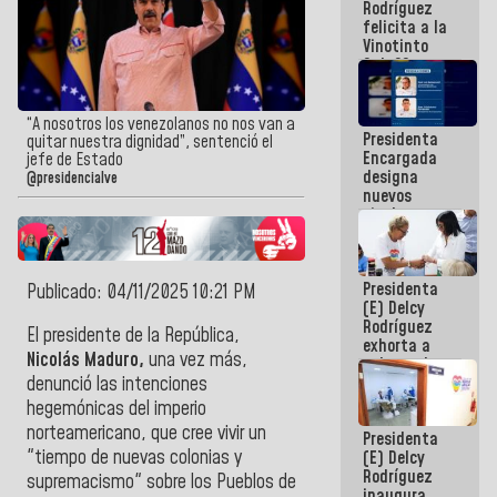
Rodríguez
Internacional
felicita a la
de
Vinotinto
Maiquetía
Sub 20
campeona
frente
México Sub
“A nosotros los venezolanos no nos van a
Presidenta
23 en los
quitar nuestra dignidad”, sentenció el
Encargada
Centroamericanos
jefe de Estado
designa
@presidencialve
nuevos
titulares en
el
Viceministerio
de Energía
Presidenta
Eléctrica y
Publicado: 04/11/2025 10:21 PM
(E) Delcy
CORPOELEC
Rodríguez
El presidente de la República,
exhorta a
Nicolás Maduro,
una vez más,
gobernadores
y alcaldes a
denunció las intenciones
edificar
hegemónicas del imperio
casas para
norteamericano, que cree vivir un
Presidenta
abuelos
"tiempo de nuevas colonias y
(E) Delcy
Rodríguez
supremacismo" sobre los Pueblos de
inaugura