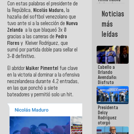
Con estas palabras el presidente de
de Ley de
Arrendamiento
la República,
Nicolás Maduro,
la
Noticias
aprobada
hazaña del softbol venezolano que
por la AN
más
tuvo ante si a la selección de
Nueva
Zelanda
a la que blaqueó 3x 0
leídas
gracias a las carreras de
Pedro
Flores
y Kleiver Rodríguez, que
sumó por partida doble para sellar el
3-0 definitivo.
Cabello a
El abridor
Maiker Pimentel
fue clave
Orlando
en la victoria al dominar a la ofensiva
Avendaño:
neozelandesa durante 4.2 entradas,
Disfruto
cada vez
en las que ponchó a siete
que escribes
bateadores y permitió solo un hit.
porque lo
que haces
Presidenta
es
Delcy
embarrarla
Rodríguez
otorgó
medalla
"Héroe de