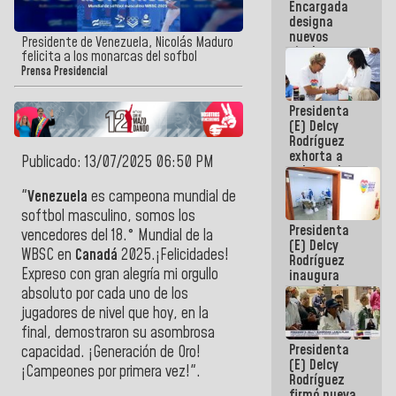
Encargada
Centroamericanos
designa
nuevos
Presidente de Venezuela, Nicolás Maduro
titulares en
felicita a los monarcas del sofbol
el
Prensa Presidencial
Viceministerio
de Energía
Presidenta
Eléctrica y
(E) Delcy
CORPOELEC
Rodríguez
exhorta a
Publicado: 13/07/2025 06:50 PM
gobernadores
y alcaldes a
"
Venezuela
es campeona mundial de
edificar
softbol masculino, somos los
casas para
Presidenta
abuelos
vencedores del 18.° Mundial de la
(E) Delcy
WBSC en
Canadá
2025.¡Felicidades!
Rodríguez
Expreso con gran alegría mi orgullo
inaugura
casa de los
absoluto por cada uno de los
Abuelos
jugadores de nivel que hoy, en la
Primavera
final, demostraron su asombrosa
en Caracas
Presidenta
capacidad. ¡Generación de Oro!
(E) Delcy
¡Campeones por primera vez!".
Rodríguez
firmó nueva