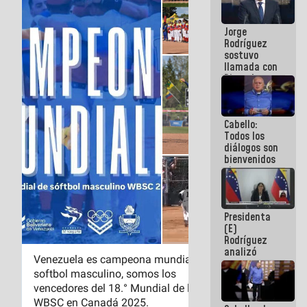
Venezuela"
a servidores
Jorge
públicos
Rodríguez
sostuvo
llamada con
Dinorah
Figuera y
acuerdan
primer
Cabello:
encuentro
Todos los
presencial
diálogos son
para el
bienvenidos
diálogo
siempre que
estén en el
marco de la
Constitución
Presidenta
de la
(E)
República
Rodríguez
analizó
junto a
gobernadores
planes de
recuperación