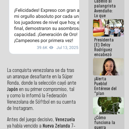
Cabello al
del Sistema
palangrista
Eléctrico
Avendaño:
Nacional
Lo que
vayas a
escribir
hazlo hoy
por que no
Presidenta
sabemos si
(E) Delcy
la semana
Rodríguez
que viene
encabezó
hay
lanzamiento
programa
del Plan
Nacional de
La conquista venezolana se da tras
Recreación
un arranque desafiante en la Súper
¡Alerta
Vacacional
Ronda, donde la selección cayó ante
Pueblo!
Entérese del
Japón
en su primer compromiso, tal
"plan
y como lo informó la Federación
enjambre"
Venezolana de Sóftbol en su cuenta
de La Sayo
de Instagram.
para
sabotear el
¿Cómo
diálogo y
Antes del juego decisivo,
Venezuela
funciona la
promover el
ya había vencido a
Nueva Zelanda
7-
guerra
caos