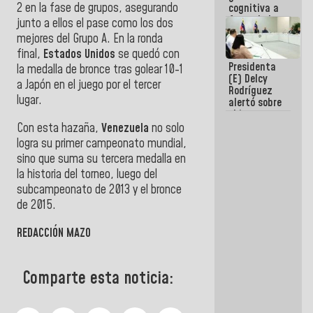
2 en la fase de grupos, asegurando
cognitiva a
favor de la
junto a ellos el pase como los dos
narrativa
mejores del Grupo A. En la ronda
hegemónica?
final,
Estados Unidos
se quedó con
(1)
Presidenta
la medalla de bronce tras golear 10-1
(E) Delcy
a Japón en el juego por el tercer
Rodríguez
lugar.
alertó sobre
el impacto
de la
Con esta hazaña,
Venezuela
no solo
emergencia
logra su primer campeonato mundial,
climática en
sino que suma su tercera medalla en
los oceános
la historia del torneo, luego del
subcampeonato de 2013 y el bronce
de 2015.
REDACCIÓN MAZO
Comparte esta noticia: