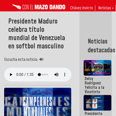
Chávez invicto
Noticias ↓
Presidente Maduro
celebra título
mundial de Venezuela
Noticias
en softbol masculino
destacadas
Escucha esta noticia: 🔊
Delcy
Rodríguez
felicita a la
Vinotinto
Sub 20
campeona
frente
México Sub
Presidenta
23 en los