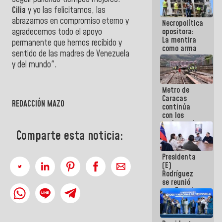
manejo de
Cilia
y yo las felicitamos, las
escombros
abrazamos en compromiso eterno y
Necropolítica
en La Guaira
agradecemos todo el apoyo
opositora:
La mentira
permanente que hemos recibido y
como arma
sentido de las madres de Venezuela
contra el
y del mundo".
Pueblo
Metro de
Caracas
REDACCIÓN MAZO
continúa
con los
trabajos de
mantenimiento
Comparte esta noticia:
e inspección
en la Línea 2
Presidenta
(E)
Rodríguez
se reunió
con Estado
Mayor
Eléctrico
para