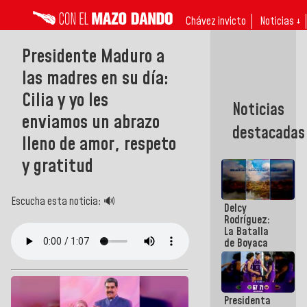
Chávez invicto
Noticias ↓
Presidente Maduro a
las madres en su día:
Cilia y yo les
Noticias
enviamos un abrazo
destacadas
lleno de amor, respeto
y gratitud
Escucha esta noticia: 🔊
Delcy
Rodríguez:
La Batalla
de Boyaca
representa
un capítulo
decisivo en
la gesta
Presidenta
emancipadora