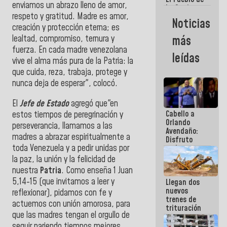
enviamos un abrazo lleno de amor,
La Guaira
respeto y gratitud. Madre es amor,
siempre
Noticias
estará
creación y protección eterna; es
acompañada
lealtad, compromiso, ternura y
más
por el
fuerza. En cada madre venezolana
Gobierno
leídas
Nacional
vive el alma más pura de la Patria: la
que cuida, reza, trabaja, protege y
nunca deja de esperar", colocó.
El
Jefe de Estado
agregó que"en
Cabello a
estos tiempos de peregrinación y
Orlando
perseverancia, llamamos a las
Avendaño:
madres a abrazar espiritualmente a
Disfruto
toda Venezuela y a pedir unidas por
cada vez
que escribes
la paz, la unión y la felicidad de
porque lo
nuestra
Patria
. Como enseña 1 Juan
que haces
5,14-15 (que invitamos a leer y
Llegan dos
es
nuevos
embarrarla
reflexionar), pidamos con fe y
trenes de
actuemos con unión amorosa, para
trituración
que las madres tengan el orgullo de
para
optimizar
seguir pariendo tiempos mejores.