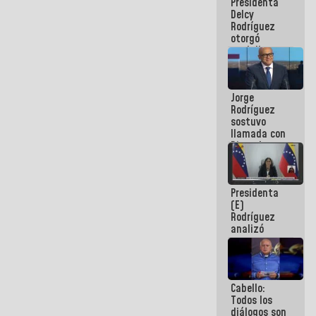
Presidenta
abordar
Delcy
planes de
Rodríguez
acción
otorgó
medalla
"Héroe de
Venezuela"
a servidores
Jorge
públicos
Rodríguez
sostuvo
llamada con
Dinorah
Figuera y
acuerdan
primer
Presidenta
encuentro
(E)
presencial
Rodríguez
para el
analizó
diálogo
junto a
gobernadores
planes de
recuperación
Cabello:
del Sistema
Todos los
Eléctrico
diálogos son
Nacional