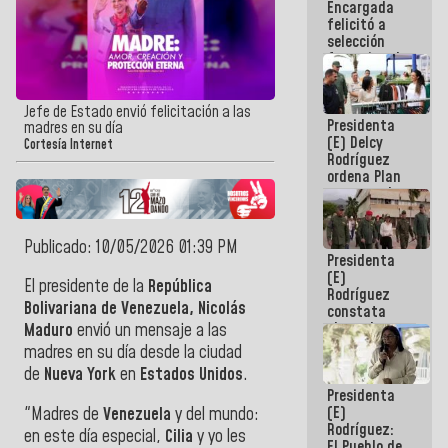
Encargada
de nuestra
felicitó a
América
selección
femenina de
baloncesto
por su
clasificación
Jefe de Estado envió felicitación a las
Presidenta
a la
madres en su día
(E) Delcy
AmeriCup
Cortesía Internet
Rodríguez
2027
ordena Plan
maestro de
desarrollo
logístico y
turístico
Publicado: 10/05/2026 01:39 PM
Presidenta
para La
(E)
Guaira
El presidente de la
República
Rodríguez
Bolivariana de Venezuela, Nicolás
constata
obras de
Maduro
envió un mensaje a las
rehabilitación
madres en su día desde la ciudad
de Escuela
de
Nueva York
en
Estados Unidos
.
Militar de
Presidenta
Mamo en La
(E)
"Madres de
Venezuela
y del mundo:
Guaira
Rodríguez:
en este día especial,
Cilia
y yo les
El Pueblo de