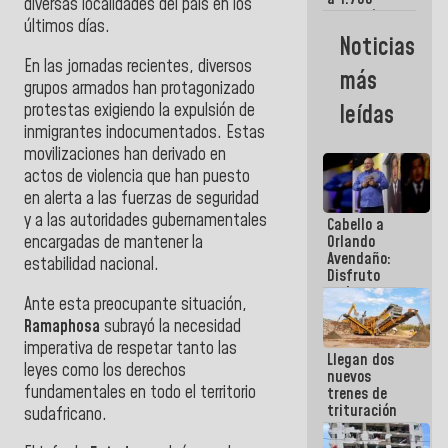
diversas localidades del país en los
comerciantes
últimos días.
y
Noticias
emprendedores
En las jornadas recientes, diversos
afectados
más
por
grupos armados han protagonizado
terremotos
protestas exigiendo la expulsión de
leídas
inmigrantes indocumentados. Estas
movilizaciones han derivado en
actos de violencia que han puesto
en alerta a las fuerzas de seguridad
y a las autoridades gubernamentales
Cabello a
encargadas de mantener la
Orlando
Avendaño:
estabilidad nacional.
Disfruto
cada vez
Ante esta preocupante situación,
que escribes
Ramaphosa
subrayó la necesidad
porque lo
que haces
imperativa de respetar tanto las
Llegan dos
es
leyes como los derechos
nuevos
embarrarla
fundamentales en todo el territorio
trenes de
trituración
sudafricano.
para
optimizar