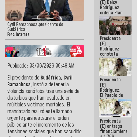
(E) Delcy
AmeriCup
Rodríguez
2027
ordena Plan
maestro de
desarrollo
Cyril Ramaphosa,presidente de
logístico y
Sudáfrica,
turístico
Foto: Internet
Presidenta
para La
(E)
Guaira
Rodríguez
constata
obras de
rehabilitación
Publicado: 03/06/2026 09:48 AM
de Escuela
Militar de
El presidente de
Sudáfrica, Cyril
Presidenta
Mamo en La
Ramaphosa
, instó a detener la
(E)
Guaira
Rodríguez:
violencia xenófoba tras una serie de
El Pueblo de
disturbios que han resultado en
La Guaira
múltiples víctimas mortales. El
siempre
estará
mandatario realizó este llamado
acompañada
urgente para restaurar el orden
Presidenta
por el
público ante el incremento de las
(E) entrega
Gobierno
financiamientos
tensiones sociales que han sacudido
Nacional
a 1.766