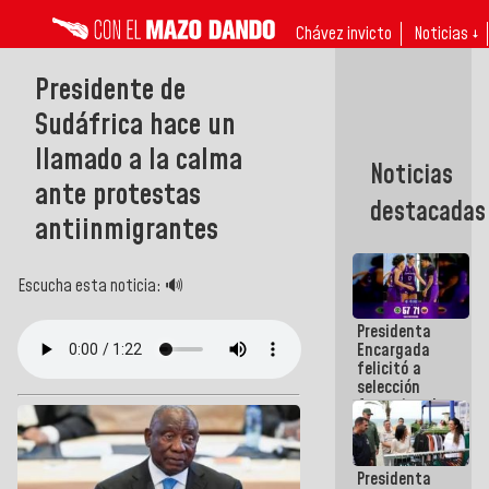
Chávez invicto
Noticias ↓
Presidente de
Sudáfrica hace un
llamado a la calma
Noticias
ante protestas
destacadas
antiinmigrantes
Escucha esta noticia: 🔊
Presidenta
Encargada
felicitó a
selección
femenina de
baloncesto
por su
clasificación
Presidenta
a la