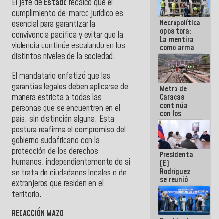
El jefe de
Estado
recalcó que el
manejo de
cumplimiento del marco jurídico es
escombros
Necropolítica
en La Guaira
esencial para garantizar la
opositora:
convivencia pacífica y evitar que la
La mentira
violencia continúe escalando en los
como arma
contra el
distintos niveles de la sociedad.
Pueblo
El mandatario enfatizó que las
garantías legales deben aplicarse de
Metro de
manera estricta a todas las
Caracas
continúa
personas que se encuentren en el
con los
país, sin distinción alguna. Esta
trabajos de
postura reafirma el compromiso del
mantenimiento
e inspección
gobierno sudafricano con la
en la Línea 2
protección de los derechos
Presidenta
humanos, independientemente de si
(E)
Rodríguez
se trata de ciudadanos locales o de
se reunió
extranjeros que residen en el
con Estado
territorio.
Mayor
Eléctrico
para
REDACCIÓN MAZO