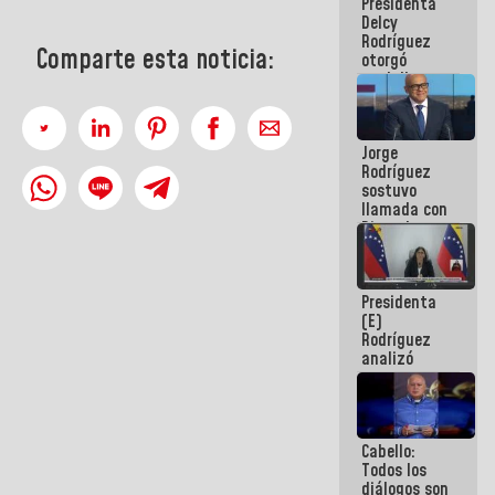
Presidenta
abordar
Delcy
planes de
Rodríguez
acción
Comparte esta noticia:
otorgó
medalla
"Héroe de
Venezuela"
a servidores
Jorge
públicos
Rodríguez
sostuvo
llamada con
Dinorah
Figuera y
acuerdan
primer
Presidenta
encuentro
(E)
presencial
Rodríguez
para el
analizó
diálogo
junto a
gobernadores
planes de
recuperación
Cabello:
del Sistema
Todos los
Eléctrico
diálogos son
Nacional