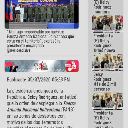
(E) Delcy
Rodríguez
inaugura
casa de los
Abuelos
Primavera
en Caracas
"Me hago responsable por nuestra
Presidenta
Fuerza Armada Nacional Bolivariana que
(E) Delcy
está en el territorio", expresó la
Rodríguez
presidenta encargada
firmó nueva
@presidencialve
de Ley de
Arrendamiento
aprobada
por la AN
Delcy
Rodríguez:
Publicado: 05/07/2026 05:28 PM
Más de 2 mil
personas
La presidenta encargada de la
beneficiadas
República,
Delcy Rodríguez,
enfatizó
con planes
que la orden de desplegar a la
Fuerza
para
atención de
Armada Nacional Bolivariana
(FANB)
Presidenta
emergencia
en las zonas de desastres con
(E) Delcy
sísmica en
motivo de los dos terremotos
Rodríguez
la última
lanza plan