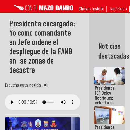
Chávez invicto
Noticias ↓
Presidenta encargada:
Yo como comandante
en Jefe ordené el
Noticias
despliegue de la FANB
destacadas
en las zonas de
desastre
Escucha esta noticia: 🔊
Presidenta
(E) Delcy
Rodríguez
exhorta a
gobernadores
y alcaldes a
edificar
casas para
Presidenta
abuelos