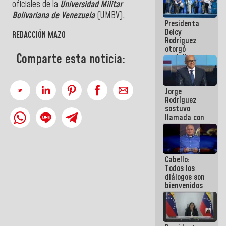
oficiales de la
Universidad Militar
manejo de
Bolivariana de Venezuela
(UMBV).
escombros
Presidenta
en La Guaira
Delcy
REDACCIÓN MAZO
Rodríguez
otorgó
Comparte esta noticia:
medalla
"Héroe de
Venezuela"
a servidores
Jorge
públicos
Rodríguez
sostuvo
llamada con
Dinorah
Figuera y
acuerdan
primer
Cabello:
encuentro
Todos los
presencial
diálogos son
para el
bienvenidos
diálogo
siempre que
estén en el
marco de la
Constitución