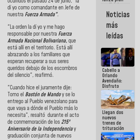
semana
ocurridos el pasado 24 de junio, "la
crediticio
dí yo como comandante en Jefe de
con subsidio
Noticias
nuestra
Fuerza Armada"
.
a Juntas de
Condominio
más
"La orden la dí yo y me hago
responsable por nuestra
Fuerza
leídas
Armada Nacional Bolivariana,
que
está allí en el territorio. Está allí
abrazando a los familiares que
esperan recuperar a sus seres
queridos debajo de los escombros
Cabello a
del silencio", reafirmó.
Orlando
Avendaño:
Disfruto
"Cuando hice el juramente dije:
cada vez
Tomo el
Bastón de Mando
y se lo
que escribes
entrego al Pueblo venezolano para
porque lo
que haces
que vaya a dónde el Pueblo más lo
Llegan dos
es
necesita", resaltó
durante el acto
nuevos
embarrarla
de conmemoración de los
215º
trenes de
trituración
Aniversario de la Independencia
y
para
graduación conjunta de nuevos
optimizar