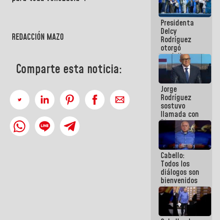
manejo de
escombros
Presidenta
en La Guaira
Delcy
REDACCIÓN MAZO
Rodríguez
otorgó
medalla
"Héroe de
Comparte esta noticia:
Venezuela"
a servidores
Jorge
públicos
Rodríguez
sostuvo
llamada con
Dinorah
Figuera y
acuerdan
primer
Cabello:
encuentro
Todos los
presencial
diálogos son
para el
bienvenidos
diálogo
siempre que
estén en el
marco de la
Constitución