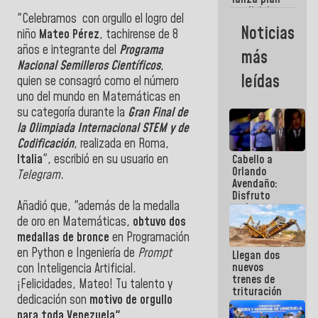
semana
crediticio
"Celebramos con orgullo el logro del
con subsidio
Noticias
niño
Mateo Pérez
, tachirense de 8
a Juntas de
Condominio
años e integrante del
Programa
más
Nacional Semilleros Científicos
,
leídas
quien
se consagró como el número
uno del mundo en Matemáticas
en
su categoría durante la
Gran Final de
la Olimpiada Internacional STEM y de
Codificación
, realizada en Roma,
Italia
", escribió en su usuario en
Cabello a
Orlando
Telegram.
Avendaño:
Disfruto
Añadió que, "además de la medalla
cada vez
que escribes
de oro en Matemáticas,
obtuvo dos
porque lo
medallas de bronce
en Programación
que haces
en Python e Ingeniería de
Prompt
Llegan dos
es
nuevos
con Inteligencia Artificial.
embarrarla
trenes de
¡Felicidades, Mateo! Tu talento y
trituración
dedicación son
motivo de orgullo
para
para toda Venezuela".
optimizar