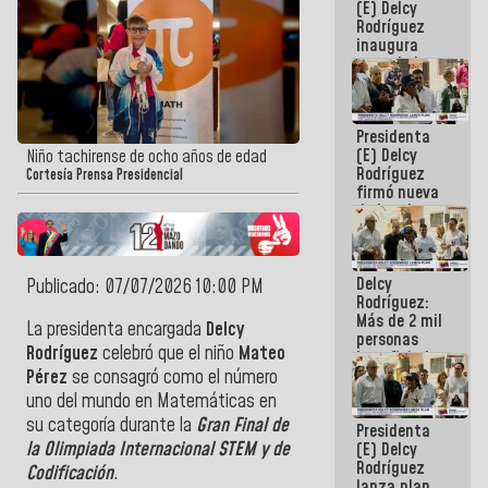
(E) Delcy
Rodríguez
inaugura
casa de los
Abuelos
Primavera
en Caracas
Presidenta
(E) Delcy
Niño tachirense de ocho años de edad
Rodríguez
Cortesía Prensa Presidencial
firmó nueva
de Ley de
Arrendamiento
aprobada
por la AN
Delcy
Publicado: 07/07/2026 10:00 PM
Rodríguez:
Más de 2 mil
La presidenta encargada
Delcy
personas
Rodríguez
celebró que el niño
Mateo
beneficiadas
con planes
Pérez
s
e consagró como el número
para
uno del mundo en Matemáticas
en
atención de
su categoría durante la
Gran Final de
Presidenta
emergencia
la Olimpiada Internacional STEM y de
(E) Delcy
sísmica en
Rodríguez
la última
Codificación
.
lanza plan