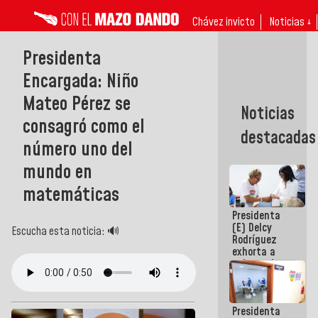
Chávez invicto
Noticias ↓
Presidenta
Encargada: Niño
Mateo Pérez se
Noticias
consagró como el
destacadas
número uno del
mundo en
matemáticas
Presidenta
(E) Delcy
Escucha esta noticia: 🔊
Rodríguez
exhorta a
gobernadores
y alcaldes a
edificar
casas para
Presidenta
abuelos