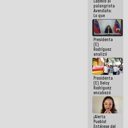
Cabello al
de la
palangrista
República
Avendaño:
Lo que
vayas a
escribir
hazlo hoy
por que no
Presidenta
sabemos si
(E)
la semana
Rodríguez
que viene
analizó
hay
junto a
programa
gobernadores
planes de
recuperación
Presidenta
del Sistema
(E) Delcy
Eléctrico
Rodríguez
Nacional
encabezó
lanzamiento
del Plan
Nacional de
Recreación
¡Alerta
Vacacional
Pueblo!
Entérese del