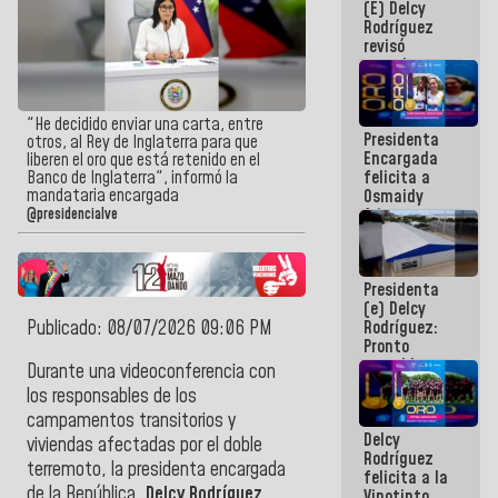
(E) Delcy
y del Caribe
Rodríguez
2026
revisó
agenda
económica y
ejecución de
fondos de
"He decidido enviar una carta, entre
Presidenta
emergencia
otros, al Rey de Inglaterra para que
Encargada
post-sismos
liberen el oro que está retenido en el
felicita a
Banco de Inglaterra", informó la
mandataria encargada
Osmaidy
Arias y
@presidencialve
Giraly
Marcano por
hacer
Presidenta
historia en
(e) Delcy
los
Publicado: 08/07/2026 09:06 PM
Rodríguez:
Centroamericanos
Pronto
restableceremos
Durante una videoconferencia con
las
los responsables de los
operaciones
campamentos transitorios y
en el
Delcy
Aeropuerto
viviendas afectadas por el doble
Rodríguez
Internacional
terremoto, la presidenta encargada
felicita a la
de
de la República,
Delcy Rodríguez
,
Vinotinto