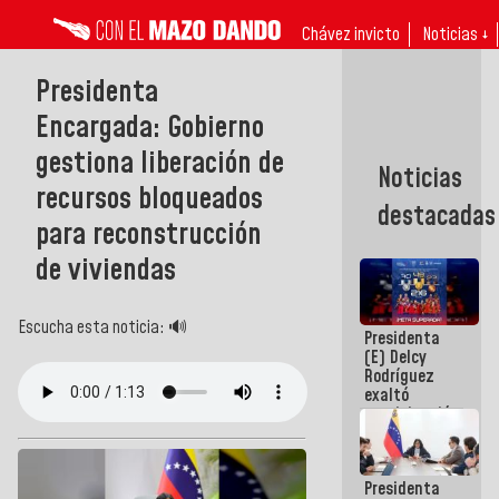
Chávez invicto
Noticias ↓
Presidenta
Encargada: Gobierno
gestiona liberación de
Noticias
recursos bloqueados
destacadas
para reconstrucción
de viviendas
Escucha esta noticia: 🔊
Presidenta
(E) Delcy
Rodríguez
exaltó
participación
de
Venezuela
en Juegos
Presidenta
Centroamericanos