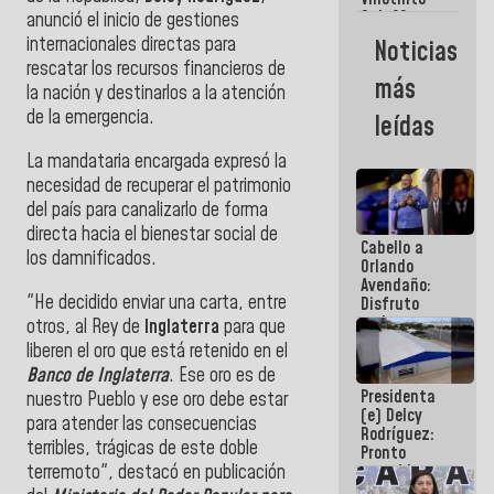
Maiquetía
Sub 20
anunció el inicio de gestiones
campeona
internacionales directas para
Noticias
frente
rescatar los recursos financieros de
México Sub
más
23 en los
la nación y destinarlos a la atención
Centroamericanos
de la emergencia.
leídas
La mandataria encargada expresó la
necesidad de recuperar el patrimonio
del país para canalizarlo de forma
directa hacia el bienestar social de
Cabello a
los damnificados.
Orlando
Avendaño:
"He decidido enviar una carta, entre
Disfruto
cada vez
otros, al Rey de
Inglaterra
para que
que escribes
liberen el oro que está retenido en el
porque lo
Banco de Inglaterra
. Ese oro es de
que haces
Presidenta
es
nuestro Pueblo y ese oro debe estar
(e) Delcy
embarrarla
para atender las consecuencias
Rodríguez:
terribles, trágicas de este doble
Pronto
terremoto", destacó en publicación
restableceremos
las