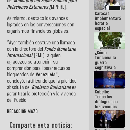
del
Ministerio del Poder Popular para
operaciones
Relaciones Exteriores (
MPPRE).
en el
Caracas
Aeropuerto
Asimismo, destacó los avances
implementará
Internacional
horario
de
logrados en las conversaciones con
especial
Maiquetía
organismos financieros globales.
para
adaptarse
"Ayer también sostuve una llamada
al plan de
ahorro
con la directora del
Fondo Monetario
¿Cómo
energético
Internacional
,(FMI), a quien
funciona la
agradezco su atención, su
guerra
cognitiva a
comprensión para liberar recursos
favor de la
bloqueados de
Venezuela"
,
narrativa
concluyó, ratificando que la prioridad
hegemónica?
absoluta del
Gobierno Bolivariano
es
(1)
Cabello:
garantizar la protección y la vivienda
Todos los
del Pueblo.
diálogos son
bienvenidos
REDACCIÓN MAZO
siempre que
estén en el
marco de la
Comparte esta noticia:
Constitución