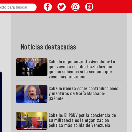
Noticias destacadas
Cabello al palangrista Avendaño: Lo
que vayas a escribir hazlo hoy por
que no sabemos si la semana que
viene hay programa
Cabello ironiza sobre contradicciones
y mentiras de María Machado:
¡Créanle!
Cabello: El PSUV por la conciencia de
su militancia es la organización
política más sólida de Venezuela