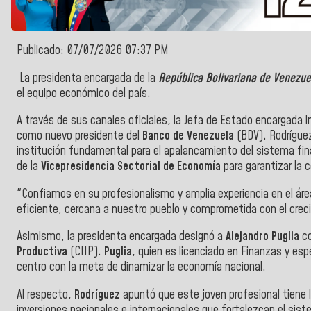
Publicado: 07/07/2026 07:37 PM
La presidenta encargada de la
República Bolivariana de Venezue
el equipo económico del país.
A través de sus canales oficiales, la Jefa de Estado encargada
como nuevo presidente del
Banco de Venezuela
(BDV). Rodrígue
institución fundamental para el apalancamiento del sistema fin
de la
Vicepresidencia Sectorial de Economía
para garantizar la 
"Confiamos en su profesionalismo y amplia experiencia en el áre
eficiente, cercana a nuestro pueblo y comprometida con el cre
Asimismo, la presidenta encargada designó a
Alejandro Puglia
c
Productiva
(CIIP).
Puglia
, quien es licenciado en Finanzas y es
centro con la meta de dinamizar la economía nacional.
Al respecto,
Rodríguez
apuntó que este joven profesional tiene l
inversiones nacionales e internacionales que fortalezcan el sis