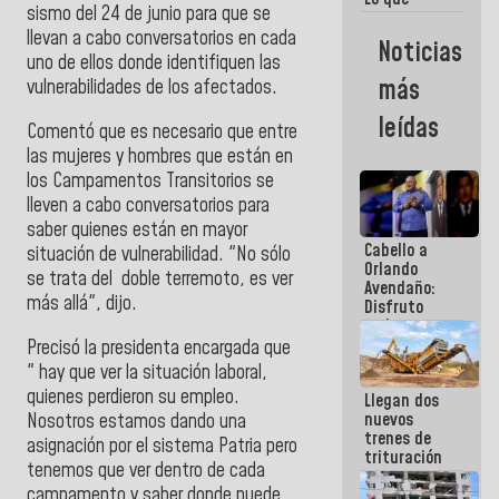
sismo del 24 de junio para que se
vayas a
escribir
llevan a cabo conversatorios en cada
Noticias
hazlo hoy
uno de ellos donde identifiquen las
por que no
más
vulnerabilidades de los afectados.
sabemos si
la semana
leídas
Comentó que es necesario que entre
que viene
hay
las mujeres y hombres que están en
programa
los Campamentos Transitorios se
lleven a cabo conversatorios para
saber quienes están en mayor
Cabello a
situación de vulnerabilidad. "No sólo
Orlando
se trata del doble terremoto, es ver
Avendaño:
más allá", dijo.
Disfruto
cada vez
que escribes
Precisó la presidenta encargada que
porque lo
" hay que ver la situación laboral,
que haces
quienes perdieron su empleo.
Llegan dos
es
nuevos
Nosotros estamos dando una
embarrarla
trenes de
asignación por el sistema Patria pero
trituración
tenemos que ver dentro de cada
para
campamento y saber donde puede
optimizar