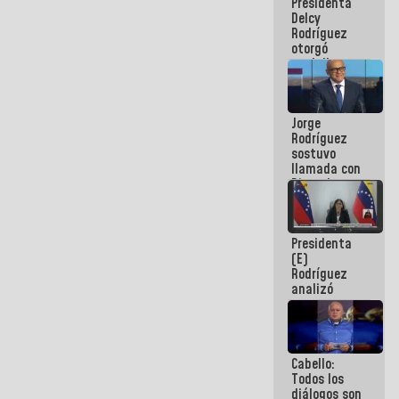
Presidenta
abordar
Delcy
planes de
Rodríguez
acción
otorgó
medalla
"Héroe de
Venezuela"
a servidores
Jorge
públicos
Rodríguez
sostuvo
llamada con
Dinorah
Figuera y
acuerdan
primer
Presidenta
encuentro
(E)
presencial
Rodríguez
para el
analizó
diálogo
junto a
gobernadores
planes de
recuperación
Cabello:
del Sistema
Todos los
Eléctrico
diálogos son
Nacional