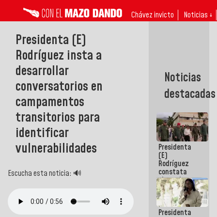
Chávez invicto
Noticias ↓
Presidenta (E)
Rodríguez insta a
desarrollar
Noticias
conversatorios en
destacadas
campamentos
transitorios para
identificar
vulnerabilidades
Presidenta
(E)
Rodríguez
constata
Escucha esta noticia: 🔊
obras de
rehabilitación
de Escuela
Militar de
Presidenta
Mamo en La