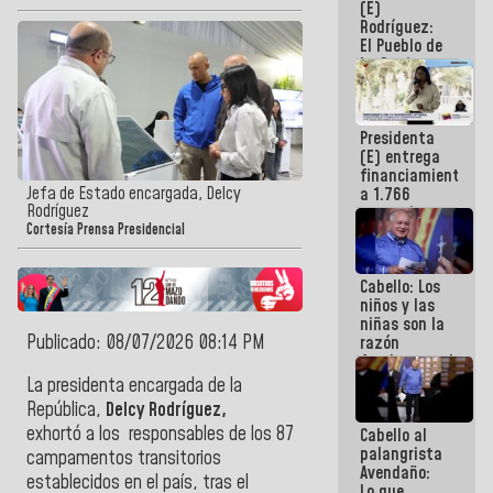
(E)
Guaira
Rodríguez:
El Pueblo de
La Guaira
siempre
estará
acompañada
Presidenta
por el
(E) entrega
Gobierno
financiamientos
Nacional
Jefa de Estado encargada, Delcy
a 1.766
Rodríguez
comerciantes
y
Cortesía Prensa Presidencial
emprendedores
afectados
Cabello: Los
por
niños y las
terremotos
niñas son la
Publicado: 08/07/2026 08:14 PM
razón
fundamental
de todo lo
La presidenta encargada de la
que
República,
Delcy Rodríguez,
estamos
exhortó
a los responsables de los 87
Cabello al
haciendo
palangrista
campamentos transitorios
Avendaño:
establecidos en el país, tras el
Lo que