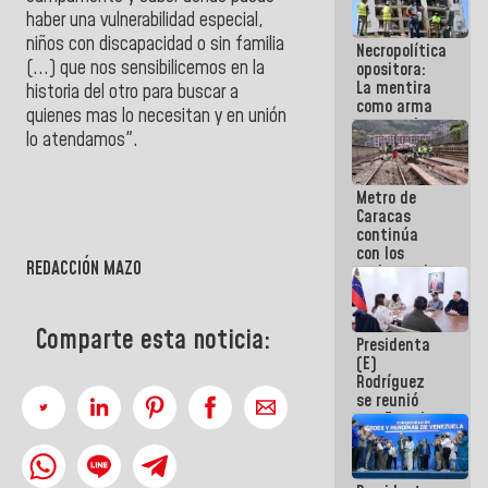
manejo de
haber una vulnerabilidad especial,
escombros
niños con discapacidad o sin familia
Necropolítica
en La Guaira
(...) que nos sensibilicemos en la
opositora:
La mentira
historia del otro para buscar a
como arma
quienes mas lo necesitan y en unión
contra el
lo atendamos".
Pueblo
Metro de
Caracas
continúa
con los
REDACCIÓN MAZO
trabajos de
mantenimiento
e inspección
en la Línea 2
Comparte esta noticia:
Presidenta
(E)
Rodríguez
se reunió
con Estado
Mayor
Eléctrico
para