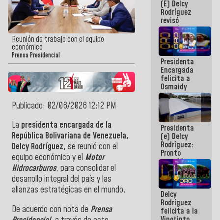
(E) Delcy
y del Caribe
Rodríguez
2026
revisó
agenda
económica y
Reunión de trabajo con el equipo
ejecución de
económico
fondos de
Prensa Presidencial
Presidenta
emergencia
Encargada
post-sismos
felicita a
Osmaidy
Arias y
Giraly
Publicado: 02/06/2026 12:12 PM
Marcano por
hacer
La
presidenta encargada de la
Presidenta
historia en
República Bolivariana de Venezuela,
(e) Delcy
los
Rodríguez:
Centroamericanos
Delcy Rodríguez,
se reunió con el
Pronto
equipo económico y el
Motor
restableceremos
Hidrocarburos
, para consolidar el
las
operaciones
desarrollo integral del país y las
en el
alianzas estratégicas en el mundo.
Delcy
Aeropuerto
Rodríguez
Internacional
De acuerdo con nota de
Prensa
felicita a la
de
Vinotinto