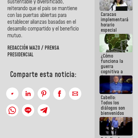
sustentable y diversificado,
operaciones
reiterando que el país se mantiene
en el
Caracas
Aeropuerto
con las puertas abiertas para
implementará
Internacional
establecer alianzas basadas en el
horario
de
desarrollo compartido y el beneficio
especial
Maiquetía
para
mutuo.
adaptarse
al plan de
REDACCIÓN MAZO / PRENSA
ahorro
PRESIDENCIAL
¿Cómo
energético
funciona la
guerra
cognitiva a
Comparte esta noticia:
favor de la
narrativa
hegemónica?
(1)
Cabello:
Todos los
diálogos son
bienvenidos
siempre que
estén en el
marco de la
Constitución