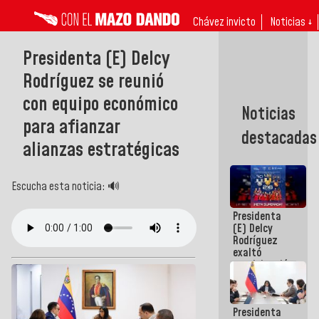
Chávez invicto
Noticias ↓
Presidenta (E) Delcy
Rodríguez se reunió
con equipo económico
Noticias
para afianzar
destacadas
alianzas estratégicas
Escucha esta noticia: 🔊
Presidenta
(E) Delcy
Rodríguez
exaltó
participación
de
Venezuela
en Juegos
Presidenta
Centroamericanos