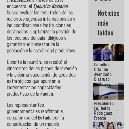
Presidencial,
a través de este
Maiquetía
Sub 20
encuentro, el
Ejecutivo Nacional
campeona
Noticias
busca evaluar los resultados de las
frente
recientes agendas internacionales y
México Sub
más
23 en los
las coordinaciones institucionales
Centroamericanos
destinadas a optimizar la gestión de
leídas
los recursos del país, dirigidos a
garantizar el bienestar de la
población y la estabilidad productiva.
Durante la reunión, se resaltó el
Cabello a
dinamismo de los planes de inversión
Orlando
Avendaño:
y la próxima suscripción de acuerdos
Disfruto
estratégicos que apuntan a
cada vez
incrementar las capacidades
que escribes
productivas de la
Nación
.
porque lo
que haces
Presidenta
es
Los representantes
(e) Delcy
embarrarla
gubernamentales reafirman el
Rodríguez:
compromiso del
Estado
con la
Pronto
restableceremos
consolidación de un modelo
las