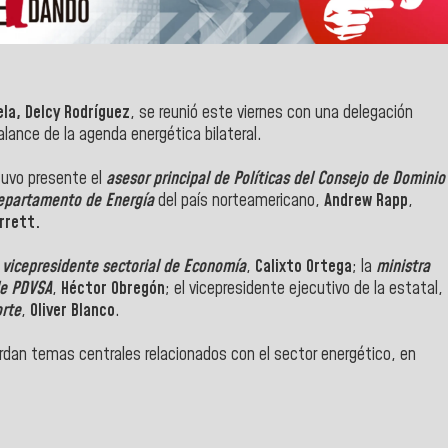
la, Delcy Rodríguez
, se reunió este viernes con una delegación
alance de la agenda energética bilateral.
tuvo presente el
asesor principal de Políticas del Consejo de Dominio
 Departamento de Energía
del país norteamericano,
Andrew Rapp
,
rrett.
l
vicepresidente sectorial de Economía
,
Calixto Ortega
; la
ministra
de PDVSA
,
Héctor Obregón
; el vicepresidente ejecutivo de la estatal,
orte
,
Oliver Blanco
.
dan temas centrales relacionados con el sector energético, en