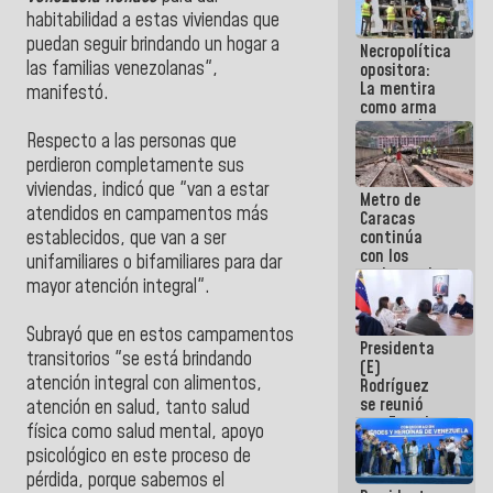
manejo de
habitabilidad a estas viviendas que
escombros
puedan seguir brindando un hogar a
Necropolítica
en La Guaira
las familias venezolanas",
opositora:
La mentira
manifestó.
como arma
contra el
Respecto a las personas que
Pueblo
perdieron completamente sus
viviendas, indicó que "van a estar
Metro de
atendidos en campamentos más
Caracas
continúa
establecidos, que van a ser
con los
unifamiliares o bifamiliares para dar
trabajos de
mayor atención integral".
mantenimiento
e inspección
en la Línea 2
Subrayó que en estos campamentos
Presidenta
transitorios "se está brindando
(E)
atención integral con alimentos,
Rodríguez
se reunió
atención en salud, tanto salud
con Estado
física como salud mental, apoyo
Mayor
psicológico en este proceso de
Eléctrico
para
pérdida, porque sabemos el