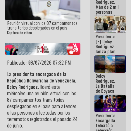
Rodríguez:
Más de 2 mil
personas
beneficiadas
con planes
Reunión virtual con los 87 campamentos
para
transitorios desplegados en el país
atención de
Captura de video
Presidenta
emergencia
(E) Delcy
sísmica en
Rodríguez
la última
lanza plan
semana
crediticio
con subsidio
Publicado: 08/07/2026 07:32 PM
a Juntas de
Condominio
La
presidenta encargada de la
Delcy
República Bolivariana de Venezuela,
Rodríguez:
La Batalla
Delcy Rodríguez
, lideró este
de Boyaca
miércoles una reunión virtual con los
representa
87 campamentos transitorios
un capítulo
decisivo en
desplegados en el país para atender
la gesta
a las personas afectadas por los
Presidenta
emancipadora
terremotos registrados el pasado 24
Encargada
de nuestra
felicitó a
de junio.
América
selección