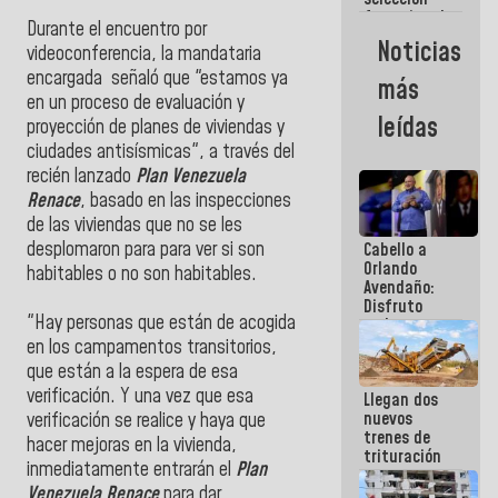
femenina de
Durante el encuentro por
baloncesto
Noticias
videoconferencia, la mandataria
por su
clasificación
encargada señaló que "estamos ya
más
a la
en un proceso de evaluación y
AmeriCup
leídas
proyección de planes de viviendas y
2027
ciudades antisísmicas", a través del
recién lanzado
Plan Venezuela
Renace
, basado en las inspecciones
de las viviendas que no se les
desplomaron para para ver si son
Cabello a
Orlando
habitables o no son habitables.
Avendaño:
Disfruto
"Hay personas que están de acogida
cada vez
que escribes
en los campamentos transitorios,
porque lo
que están a la espera de esa
que haces
verificación. Y una vez que esa
Llegan dos
es
nuevos
embarrarla
verificación se realice y haya que
trenes de
hacer mejoras en la vivienda,
trituración
inmediatamente entrarán el
Plan
para
Venezuela Renace
para dar
optimizar