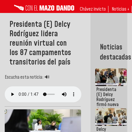
Chávez invicto
Noticias ↓
Presidenta (E) Delcy
Rodríguez lidera
reunión virtual con
Noticias
los 87 campamentos
destacadas
transitorios del país
Escucha esta noticia: 🔊
Presidenta
(E) Delcy
Rodríguez
firmó nueva
de Ley de
Arrendamiento
aprobada
por la AN
Delcy