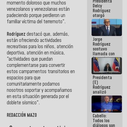
Presidenta
abordar
momento doloroso que muchos
Delcy
planes de
venezolanos y venezolanas están
Rodríguez
acción
padeciendo porque perdieron un
otorgó
medalla
familiar víctima del terremoto".
"Héroe de
Venezuela"
Rodríguez
destacó que, además,
a servidores
Jorge
públicos
están ofreciendo actividades
Rodríguez
recreativas para los niños, atención
sostuvo
deportiva, atención en música,
llamada con
Dinorah
"actividades que puedan
Figuera y
complementarse para convertir
acuerdan
estos campamentos transitorios en
primer
Presidenta
espacios para que
encuentro
(E)
presencial
comunitariamente podamos
Rodríguez
para el
nosotros soportar y acompañarnos
analizó
diálogo
en esta situación generada por el
junto a
gobernadores
doblete sísmico".
planes de
recuperación
REDACCIÓN MAZO
Cabello:
del Sistema
Todos los
Eléctrico
diálogos son
Nacional