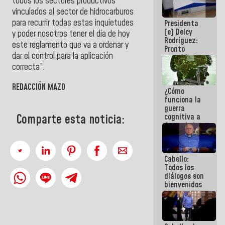
todos los sectores productivos
al plan de
vinculados al sector de hidrocarburos
ahorro
para recurrir todas estas inquietudes
Presidenta
energético
(e) Delcy
y poder nosotros tener el día de hoy
Rodríguez:
este reglamento que va a ordenar y
Pronto
dar el control para la aplicación
restableceremos
las
correcta”.
operaciones
en el
REDACCIÓN MAZO
¿Cómo
Aeropuerto
funciona la
Internacional
guerra
de
cognitiva a
Comparte esta noticia:
Maiquetía
favor de la
narrativa
hegemónica?
(1)
Cabello:
Todos los
diálogos son
bienvenidos
siempre que
estén en el
marco de la
Constitución