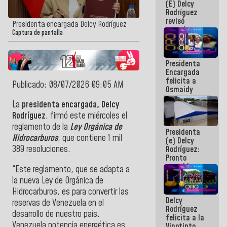
(E) Delcy
y del Caribe
Rodríguez
2026
revisó
Presidenta encargada Delcy Rodríguez
agenda
Captura de pantalla
económica y
ejecución de
fondos de
Presidenta
emergencia
Encargada
post-sismos
felicita a
Publicado: 08/07/2026 09:05 AM
Osmaidy
Arias y
La
presidenta encargada, Delcy
Giraly
Marcano por
Rodríguez
, firmó este miércoles el
hacer
reglamento de la
Ley Orgánica de
Presidenta
historia en
Hidrocarburos
, que contiene 1 mil
(e) Delcy
los
389 resoluciones.
Rodríguez:
Centroamericanos
Pronto
restableceremos
“Este reglamento, que se adapta a
las
la nueva Ley de Orgánica de
operaciones
Hidrocarburos, es para convertir las
en el
Delcy
Aeropuerto
reservas de Venezuela en el
Rodríguez
Internacional
desarrollo de nuestro país.
felicita a la
de
Venezuela potencia energética es
Vinotinto