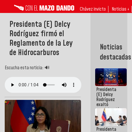
Chávez invicto
Noticias ↓
Presidenta (E) Delcy
Rodríguez firmó el
Reglamento de la Ley
Noticias
de Hidrocarburos
destacadas
Escucha esta noticia: 🔊
Presidenta
(E) Delcy
Rodríguez
exaltó
participación
de
Venezuela
en Juegos
Presidenta
Centroamericanos