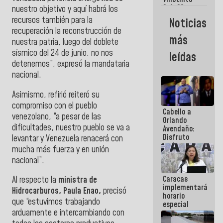
Maiquetía
Sub 20
nuestro objetivo y aquí habrá los
campeona
recursos también para la
Noticias
frente
recuperación la reconstrucción de
México Sub
más
nuestra patria, luego del doblete
23 en los
Centroamericanos
sísmico del 24 de junio, no nos
leídas
detenemos”, expresó la mandataria
nacional.
Asimismo, refirió reiteró su
compromiso con el pueblo
Cabello a
venezolano, “a pesar de las
Orlando
dificultades, nuestro pueblo se va a
Avendaño:
Disfruto
levantar y Venezuela renacerá con
cada vez
mucha más fuerza y en unión
que escribes
nacional”.
porque lo
que haces
Caracas
es
Al respecto la
ministra de
implementará
embarrarla
Hidrocarburos, Paula Enao,
precisó
horario
que “estuvimos trabajando
especial
arduamente e intercambiando con
para
adaptarse