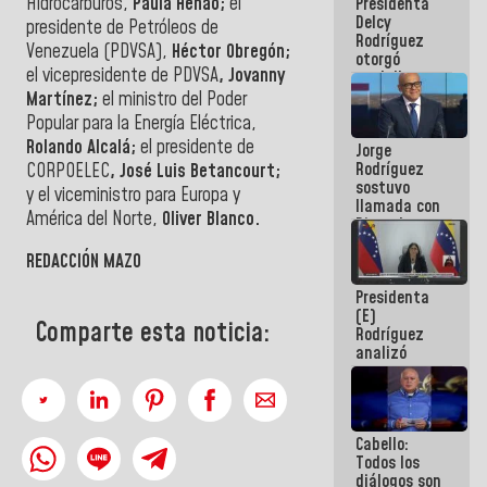
Hidrocarburos,
Paula Henao;
el
Presidenta
abordar
Delcy
planes de
presidente de Petróleos de
Rodríguez
acción
Venezuela (PDVSA),
Héctor Obregón;
otorgó
el vicepresidente de PDVSA
, Jovanny
medalla
"Héroe de
Martínez;
el ministro del Poder
Venezuela"
Popular para la Energía Eléctrica,
a servidores
Rolando Alcalá;
el presidente de
Jorge
públicos
Rodríguez
CORPOELEC
, José Luis Betancourt;
sostuvo
y el viceministro para Europa y
llamada con
América del Norte,
Oliver Blanco.
Dinorah
Figuera y
REDACCIÓN MAZO
acuerdan
primer
Presidenta
encuentro
(E)
presencial
Comparte esta noticia:
Rodríguez
para el
analizó
diálogo
junto a
gobernadores
planes de
recuperación
Cabello:
del Sistema
Todos los
Eléctrico
diálogos son
Nacional