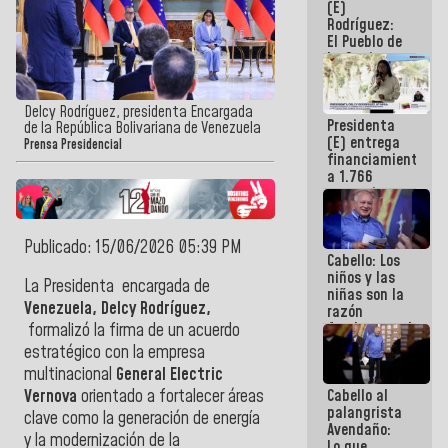
(E)
Guaira
Rodríguez:
El Pueblo de
La Guaira
siempre
estará
acompañada
Delcy Rodríguez, presidenta Encargada
Presidenta
por el
de la República Bolivariana de Venezuela
(E) entrega
Gobierno
Prensa Presidencial
financiamientos
Nacional
a 1.766
comerciantes
y
emprendedores
afectados
Publicado: 15/06/2026 05:39 PM
Cabello: Los
por
niños y las
terremotos
La Presidenta encargada de
niñas son la
Venezuela, Delcy Rodríguez,
razón
fundamental
formalizó la firma de un acuerdo
de todo lo
estratégico con la empresa
que
multinacional
General Electric
estamos
Cabello al
Vernova
orientado a fortalecer áreas
haciendo
palangrista
clave como la generación de energía
Avendaño:
y la modernización de la
Lo que