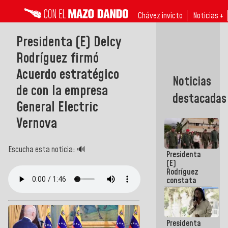
Chávez invicto
Noticias ↓
Presidenta (E) Delcy
Rodríguez firmó
Acuerdo estratégico
Noticias
de con la empresa
destacadas
General Electric
Vernova
Escucha esta noticia: 🔊
Presidenta
(E)
Rodríguez
constata
obras de
rehabilitación
de Escuela
Militar de
Presidenta
Mamo en La