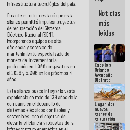
infraestructura tecnológica del país.
vayas a
escribir
Noticias
hazlo hoy
Durante el acto, destacó que esta
por que no
alianza permitirá impulsar proyectos
más
sabemos si
de recuperación del Sistema
la semana
leídas
que viene
Eléctrico Nacional (SEN),
hay
incorporando equipos de alta
programa
eficiencia y servicios de
mantenimiento especializado de
manera de incrementar la
Cabello a
producción en 1.000 megavatios en
Orlando
el 2026 y 5.000 en los próximos 4
Avendaño:
años.
Disfruto
cada vez
que escribes
Esta alianza busca integrar la vasta
porque lo
experiencia de más de 130 años de la
que haces
compañía en el desarrollo de
Llegan dos
es
nuevos
embarrarla
sistemas eléctricos confiables y
trenes de
sostenibles, con el objetivo de
trituración
elevar la eficiencia y robustez de la
para
optimizar
infraestructura energética en el