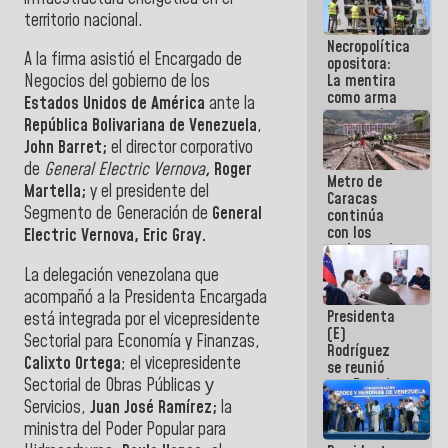
manejo de
territorio nacional.
escombros
Necropolítica
en La Guaira
A la firma asistió el Encargado de
opositora:
La mentira
Negocios del gobierno de los
como arma
Estados Unidos de América
ante la
contra el
República Bolivariana de Venezuela
,
Pueblo
John Barret;
el director corporativo
de
General Electric Vernova
,
Roger
Metro de
Martella;
y el presidente del
Caracas
Segmento de Generación de
General
continúa
con los
Electric Vernova, Eric Gray.
trabajos de
mantenimiento
La delegación venezolana que
e inspección
acompañó a la Presidenta Encargada
en la Línea 2
Presidenta
está integrada por el vicepresidente
(E)
Sectorial para Economía y Finanzas,
Rodríguez
Calixto Ortega
; el vicepresidente
se reunió
Sectorial de Obras Públicas у
con Estado
Mayor
Servicios,
Juan José Ramírez;
la
Eléctrico
ministra del Poder Popular para
para