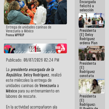
Encargada
de nuestra
felicitó a
América
selección
femenina de
baloncesto
por su
clasificación
Entrega de unidades caninas de
Presidenta
a la
Venezuela a México
(E) Delcy
AmeriCup
Prensa MPPRIJP
Rodríguez
2027
ordena Plan
maestro de
desarrollo
logístico y
turístico
Publicado: 08/07/2026 02:24 PM
Presidenta
para La
(E)
Guaira
La
presidenta encargada de la
Rodríguez
República
,
Delcy Rodríguez
, realizó
constata
obras de
este miércoles la entrega de
rehabilitación
unidades caninas de
Venezuela
a
de Escuela
México
para su entrenamiento en
Militar de
Presidenta
labores de rescate.
Mamo en La
(E)
Guaira
Rodríguez:
En la actividad acompañaron ala
El Pueblo de