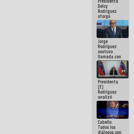
Presidenta
abordar
Delcy
planes de
Rodríguez
acción
otorgó
medalla
"Héroe de
Venezuela"
a servidores
Jorge
públicos
Rodríguez
sostuvo
llamada con
Dinorah
Figuera y
acuerdan
primer
Presidenta
encuentro
(E)
presencial
Rodríguez
para el
analizó
diálogo
junto a
gobernadores
planes de
recuperación
Cabello:
del Sistema
Todos los
Eléctrico
diálogos son
Nacional