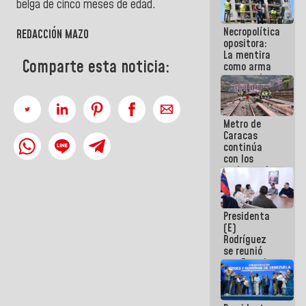
belga de cinco meses de edad.
manejo de
escombros
Necropolítica
en La Guaira
REDACCIÓN MAZO
opositora:
La mentira
Comparte esta noticia:
como arma
contra el
Pueblo
Metro de
Caracas
continúa
con los
trabajos de
mantenimiento
e inspección
en la Línea 2
Presidenta
(E)
Rodríguez
se reunió
con Estado
Mayor
Eléctrico
para