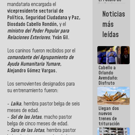
mandataria encargada el
La Guaira
siempre
vicepresidente sectorial de
Noticias
estará
Política, Seguridad Ciudadana y Paz,
acompañada
más
Diosdado Cabello Rondón,
y el
por el
Gobierno
ministro del Poder Popular para
leídas
Nacional
Relaciones Exteriores
,
Yván Gil.
Los caninos fueron recibidos por el
comandante del Agrupamiento de
Ayuda Humanitaria Yumare,
Cabello a
Alejandro Gómez Vargas.
Orlando
Avendaño:
Disfruto
Los semovientes designados para
cada vez
su entrenamiento fueron:
que escribes
porque lo
que haces
-
Laika
, hembra pastor belga de seis
Llegan dos
es
meses de edad.
nuevos
embarrarla
-
Sol de las Jotas
, macho pastor
trenes de
belga de cinco meses de edad.
trituración
para
-
Sara de las Jotas
, hembra pastor
optimizar