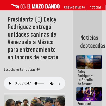
Chávez invicto
Noticias ↓
Presidenta (E) Delcy
Rodríguez entregó
unidades caninas de
Noticias
Venezuela a México
destacadas
para entrenamiento
en labores de rescate
Escucha esta noticia: 🔊
Delcy
Rodríguez:
La Batalla
de Boyaca
representa
un capítulo
decisivo en
la gesta
Presidenta
emancipadora